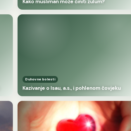
Kako musliman može činiti zulum?
Duhovne bolesti
Kazivanje o Isau, a.s., i pohlenom čovjeku