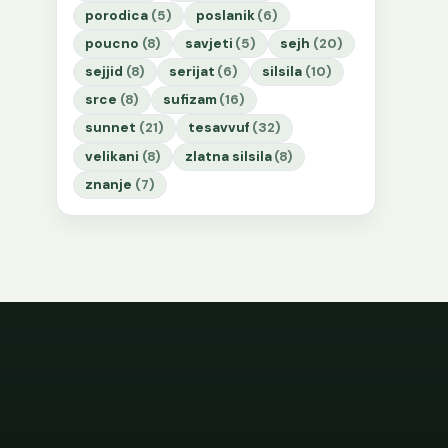
porodica
(5)
poslanik
(6)
poucno
(8)
savjeti
(5)
sejh
(20)
sejjid
(8)
serijat
(6)
silsila
(10)
srce
(8)
sufizam
(16)
sunnet
(21)
tesavvuf
(32)
velikani
(8)
zlatna silsila
(8)
znanje
(7)