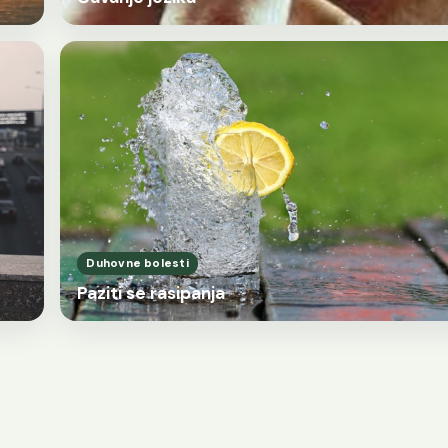
Duhovne bolesti
Paziti se rasipanja