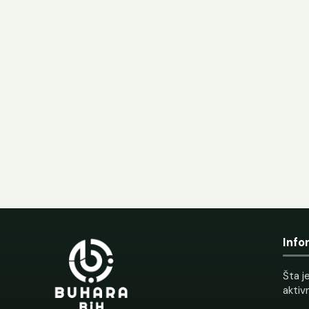
Info
Šta je
aktiv