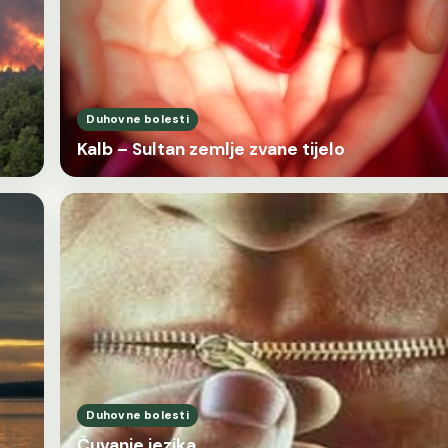
Duhovne bolesti
Kalb – Sultan zemlje zvane tijelo
Duhovne bolesti
Čuvanje jezika