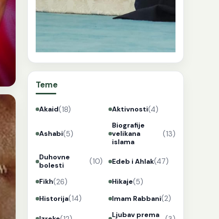
Teme
(18)
(4)
Akaid
Aktivnosti
Biografije
(5)
(13)
Ashabi
velikana
islama
Duhovne
(10)
(47)
Edeb i Ahlak
bolesti
(26)
(5)
Fikh
Hikaje
(14)
(2)
Historija
Imam Rabbani
Ljubav prema
(12)
(3)
Izreke