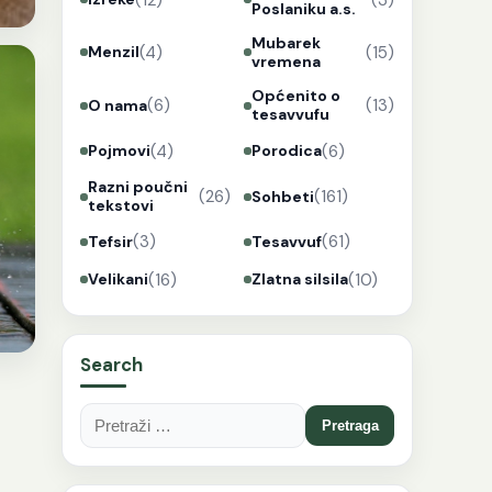
Poslaniku a.s.
Mubarek
(4)
(15)
Menzil
vremena
Općenito o
(6)
(13)
O nama
tesavvufu
(4)
(6)
Pojmovi
Porodica
Razni poučni
(26)
(161)
Sohbeti
tekstovi
(3)
(61)
Tefsir
Tesavvuf
(16)
(10)
Velikani
Zlatna silsila
Search
Pretraga: