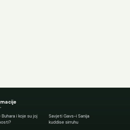
rmacije
 Buhara i koje su joj
Savjeti Gavs-i Sanija
nosti?
kuddise sirruhu