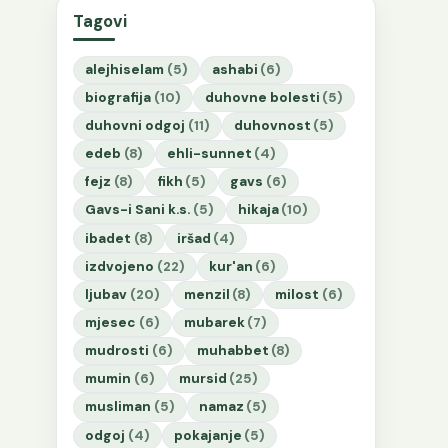
Tagovi
alejhiselam
(5)
ashabi
(6)
biografija
(10)
duhovne bolesti
(5)
duhovni odgoj
(11)
duhovnost
(5)
edeb
(8)
ehli-sunnet
(4)
fejz
(8)
fikh
(5)
gavs
(6)
Gavs-i Sani k.s.
(5)
hikaja
(10)
ibadet
(8)
iršad
(4)
izdvojeno
(22)
kur'an
(6)
ljubav
(20)
menzil
(8)
milost
(6)
mjesec
(6)
mubarek
(7)
mudrosti
(6)
muhabbet
(8)
mumin
(6)
mursid
(25)
musliman
(5)
namaz
(5)
odgoj
(4)
pokajanje
(5)