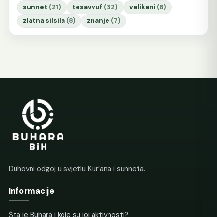
sunnet
(21)
tesavvuf
(32)
velikani
(8)
zlatna silsila
(8)
znanje
(7)
Duhovni odgoj u svjetlu Kur’ana i sunneta.
Informacije
Šta je Buhara i koje su joj aktivnosti?