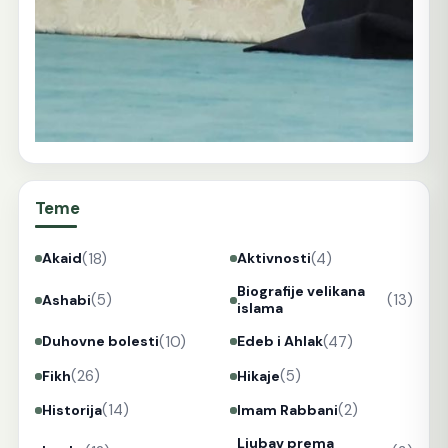
Teme
(18)
(4)
Akaid
Aktivnosti
Biografije velikana
(5)
(13)
Ashabi
islama
(10)
(47)
Duhovne bolesti
Edeb i Ahlak
(26)
(5)
Fikh
Hikaje
(14)
(2)
Historija
Imam Rabbani
Ljubav prema