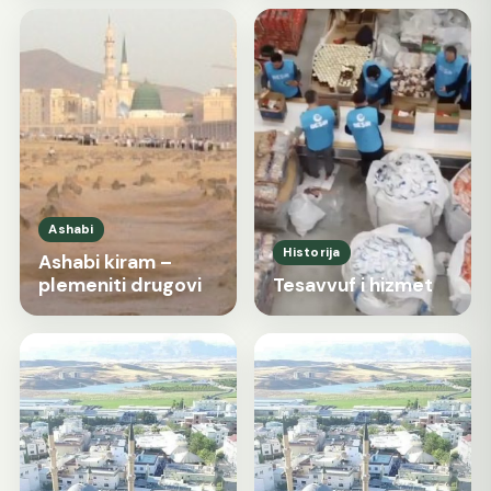
Ashabi
Historija
Ashabi kiram –
plemeniti drugovi
Tesavvuf i hizmet