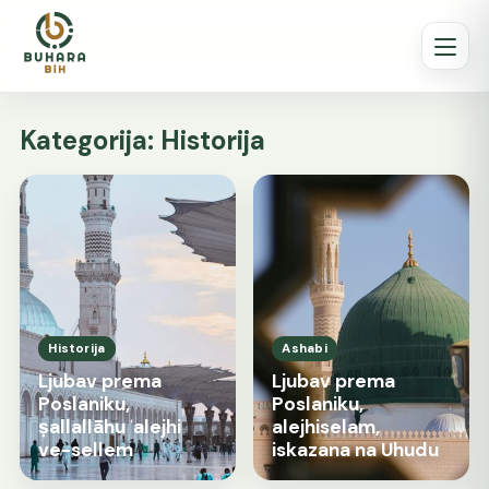
Kategorija:
Historija
Historija
Ashabi
Ljubav prema
Ljubav prema
Poslaniku,
Poslaniku,
ṣallallāhu ʿalejhi
alejhiselam,
ve-sellem
iskazana na Uhudu