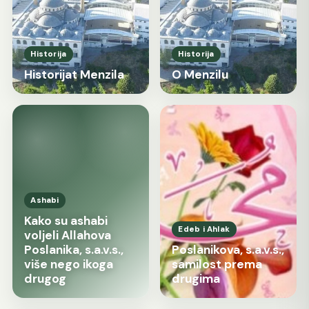
Historija
Historija
Historijat Menzila
O Menzilu
Ashabi
Kako su ashabi
Edeb i Ahlak
voljeli Allahova
Poslanika, s.a.v.s.,
Poslanikova, s.a.v.s.,
više nego ikoga
samilost prema
drugog
drugima