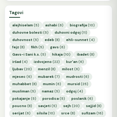
Tagovi
alejhiselam
(5)
ashabi
(6)
biografija
(10)
duhovne bolesti
(5)
duhovni odgoj
(11)
duhovnost
(5)
edeb
(8)
ehli-sunnet
(4)
fejz
(8)
fikh
(5)
gavs
(6)
Gavs-i Sani k.s.
(5)
hikaja
(10)
ibadet
(8)
iršad
(4)
izdvojeno
(22)
kur'an
(6)
ljubav
(20)
menzil
(8)
milost
(6)
mjesec
(6)
mubarek
(7)
mudrosti
(6)
muhabbet
(8)
mumin
(6)
mursid
(25)
musliman
(5)
namaz
(5)
odgoj
(4)
pokajanje
(5)
porodica
(5)
poslanik
(6)
poucno
(8)
savjeti
(5)
sejh
(20)
sejjid
(8)
serijat
(6)
silsila
(10)
srce
(8)
sufizam
(16)