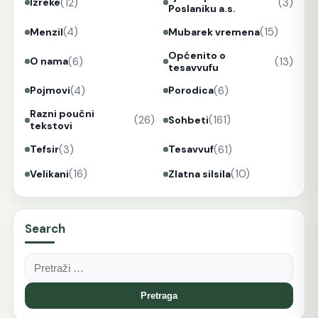
(12)
(3)
Izreke
Poslaniku a.s.
(4)
(15)
Menzil
Mubarek vremena
Općenito o
(6)
(13)
O nama
tesavvufu
(4)
(6)
Pojmovi
Porodica
Razni poučni
(26)
(161)
Sohbeti
tekstovi
(3)
(61)
Tefsir
Tesavvuf
(16)
(10)
Velikani
Zlatna silsila
Search
Pretraga: