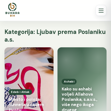
Kategorija:
Ljubav prema Poslaniku
a.s.
Ashabi
Kako su ashabi
Edeb i Ahlak
voljeli Allahova
Mjesto i položaj
Poslanika, s.a.v.s.,
sunneta u našem
više nego ikoga
životu
drugog