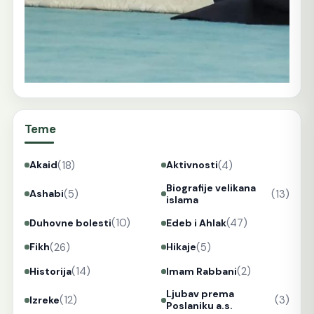
Teme
(18)
(4)
Akaid
Aktivnosti
Biografije velikana
(5)
(13)
Ashabi
islama
(10)
(47)
Duhovne bolesti
Edeb i Ahlak
(26)
(5)
Fikh
Hikaje
(14)
(2)
Historija
Imam Rabbani
Ljubav prema
(12)
(3)
Izreke
Poslaniku a.s.