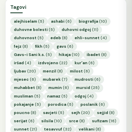
Tagovi
alejhiselam
(5)
ashabi
(6)
biografija
(10)
duhovne bolesti
(5)
duhovni odgoj
(11)
duhovnost
(5)
edeb
(8)
ehli-sunnet
(4)
fejz
(8)
fikh
(5)
gavs
(6)
Gavs-i Sani k.s.
(5)
hikaja
(10)
ibadet
(8)
iršad
(4)
izdvojeno
(22)
kur'an
(6)
ljubav
(20)
menzil
(8)
milost
(6)
mjesec
(6)
mubarek
(7)
mudrosti
(6)
muhabbet
(8)
mumin
(6)
mursid
(25)
musliman
(5)
namaz
(5)
odgoj
(4)
pokajanje
(5)
porodica
(5)
poslanik
(6)
poucno
(8)
savjeti
(5)
sejh
(20)
sejjid
(8)
serijat
(6)
silsila
(10)
srce
(8)
sufizam
(16)
sunnet
(21)
tesavvuf
(32)
velikani
(8)