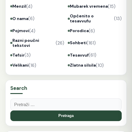
(4)
(15)
Menzil
Mubarek vremena
Općenito o
(6)
(13)
O nama
tesavvufu
(4)
(6)
Pojmovi
Porodica
Razni poučni
(26)
(161)
Sohbeti
tekstovi
(3)
(61)
Tefsir
Tesavvuf
(16)
(10)
Velikani
Zlatna silsila
Search
Pretraga: