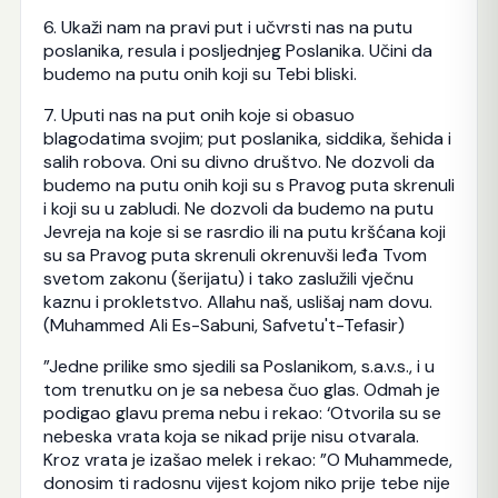
6. Ukaži nam na pravi put i učvrsti nas na putu
poslanika, resula i posljednjeg Poslanika. Učini da
budemo na putu onih koji su Tebi bliski.
7. Uputi nas na put onih koje si obasuo
blagodatima svojim; put poslanika, siddika, šehida i
salih robova. Oni su divno društvo. Ne dozvoli da
budemo na putu onih koji su s Pravog puta skrenuli
i koji su u zabludi. Ne dozvoli da budemo na putu
Jevreja na koje si se rasrdio ili na putu kršćana koji
su sa Pravog puta skrenuli okrenuvši leđa Tvom
svetom zakonu (šerijatu) i tako zaslužili vječnu
kaznu i prokletstvo. Allahu naš, uslišaj nam dovu.
(Muhammed Ali Es-Sabuni, Safvetu't-Tefasir)
”Jedne prilike smo sjedili sa Poslanikom, s.a.v.s., i u
tom trenutku on je sa nebesa čuo glas. Odmah je
podigao glavu prema nebu i rekao: ‘Otvorila su se
nebeska vrata koja se nikad prije nisu otvarala.
Kroz vrata je izašao melek i rekao: ”O Muhammede,
donosim ti radosnu vijest kojom niko prije tebe nije