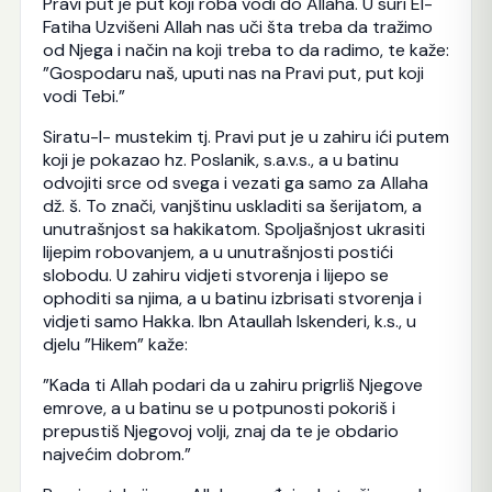
Pravi put je put koji roba vodi do Allaha. U suri El-
Fatiha Uzvišeni Allah nas uči šta treba da tražimo
od Njega i način na koji treba to da radimo, te kaže:
”Gospodaru naš, uputi nas na Pravi put, put koji
vodi Tebi.”
Siratu-l- mustekim tj. Pravi put je u zahiru ići putem
koji je pokazao hz. Poslanik, s.a.v.s., a u batinu
odvojiti srce od svega i vezati ga samo za Allaha
dž. š. To znači, vanjštinu uskladiti sa šerijatom, a
unutrašnjost sa hakikatom. Spoljašnjost ukrasiti
lijepim robovanjem, a u unutrašnjosti postići
slobodu. U zahiru vidjeti stvorenja i lijepo se
ophoditi sa njima, a u batinu izbrisati stvorenja i
vidjeti samo Hakka. Ibn Ataullah Iskenderi, k.s., u
djelu ”Hikem” kaže:
”Kada ti Allah podari da u zahiru prigrliš Njegove
emrove, a u batinu se u potpunosti pokoriš i
prepustiš Njegovoj volji, znaj da te je obdario
najvećim dobrom.”