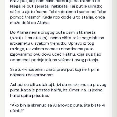
Pravi put, koji nam Allah naređuje da tražimo od
Njega, je put šerijata i hakikata. Taj put je ukratko
sažet u ajetu ”samo Tebi robujemo i samo od Tebe
pomoć tražimo”. Kada rob dođe u to stanje, onda
može doći do Allaha.
Do Allaha nema drugog puta osim istikameta
(siratu-l-mustekim) i nema ništa teže nego biti na
istikametu u svakom trenutku. Upravo iz tog
razloga, u svakom namazu desetinama puta
izgovaramo ovu dovu učeći Fatihu, koja služi kao
opomena i podsjetnik na važnost ovog pitanja.
Siratu-l-mustekim znači pravi put koji ne trpi ni
najmanju neispravnost.
Ashabi su bili u stalnoj brizi da ne skrenu sa pravog
puta. Kada je postao halifa, hz. Omer, r.a., u jednoj
hutbi upita prisutne:
”Ako bih ja skrenuo sa Allahovog puta, šta biste vi
učinili?”