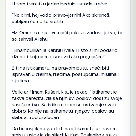
U tom trenutku jedan beduin ustade i reče:
”Ne brini, hej vođo pravovjernih! Ako skreneš,
sabljom ćemo te vratiti.”
Hz. Omer, r.a., na ove riječi pokaza zadovoljstvo, te
se zahvali Allahu:
”Elhamdulillah ja Rabbi! Hvala Ti što si mi podario
džemat koji će me ispraviti ako pogriješim!“
Biti na istikametu, na pravom putu, znači biti
ispravan u djelima, riječima, postupcima, mislima i
nijetima.
Veliki arif Imam Kušejri, k.s., je rekao: ”Istikamet je
takva deredža, da sa njim svi poslovi dostižu svoje
savršenstvo. Sa istikametom se ostvaruje svako
dobro. Ko nije na istikametu, njegovi poslovi su
slabi, a trud uzaludan.”
Da bi čovjek mogao biti na istikametu u pravom
smislu, uslov je da slijedi Kur'an, Poslanikov, s.a.v.s.,