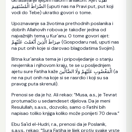
ukrašavanje lijepim halom i ahlakom. Ajet اهْدِنَا
الصِّرَاطَ الْمُسْتَقِيمَ (uputi nas na Pravi put, put koji
vodi do Tebe) ukratko govori o tome.
Upoznavanje sa životima prethodnih poslanika i
dobrih Allahovih robova je također jedna od
najvažnijih tema u Kur'anu. O tome govori ajet:
صِرَاطَ الَّذِينَ أَنْعَمْتَ عَلَيْهِمْ (Gospodaru naš, uputi nas
na put onih koje si darovao blagodatima Svojim).
Bitna kur'anska tema je i pripovijedanje o stanju
nevjernika i njihovom kraju, te se u posljednjem
ajetu sure Fatiha kaže الْمَغْضُوبِ عَلَيْهِمْ وَلَا الضَّالِّينَ (a
ne na put onih na koje si se rasrdio i koji su sa
pravog puta skrenuli).
Prenosi se da je hz. Ali rekao: ”Musa, a.s., je Tevrat
protumačio u sedamdeset dijelova. Da je meni
Resulullah, s.a.v.s., dozvolio, samo o Fatihi bih
napisao toliko knjiga koliko može ponijeti 70 deva.”
Ebu Sa'id el-Hudri, r.a., prenosi da je Poslanik,
s.a.v.s., rekao: ”Sura Fatiha je lijek protiv svake vrste