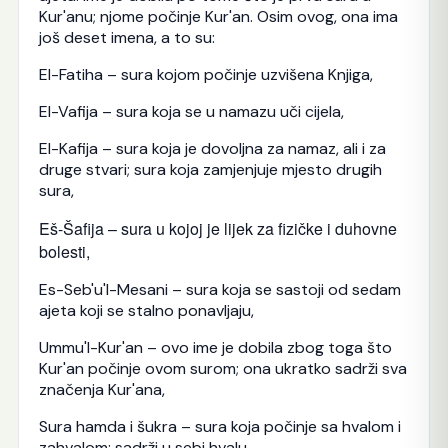
Kur'anu; njome počinje Kur'an. Osim ovog, ona ima
još deset imena, a to su:
El-Fatiha – sura kojom počinje uzvišena Knjiga,
El-Vafija – sura koja se u namazu uči cijela,
El-Kafija – sura koja je dovoljna za namaz, ali i za
druge stvari; sura koja zamjenjuje mjesto drugih
sura,
Eš-Šafija – sura u kojoj je lijek za fizičke i duhovne
bolesti,
Es-Seb'u'l-Mesani – sura koja se sastoji od sedam
ajeta koji se stalno ponavljaju,
Ummu'l-Kur'an – ovo ime je dobila zbog toga što
Kur'an počinje ovom surom; ona ukratko sadrži sva
značenja Kur'ana,
Sura hamda i šukra – sura koja počinje sa hvalom i
zahvalom; sadrži u sebi hvalu,