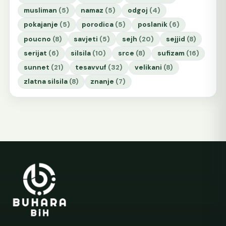
musliman
(5)
namaz
(5)
odgoj
(4)
pokajanje
(5)
porodica
(5)
poslanik
(6)
poucno
(8)
savjeti
(5)
sejh
(20)
sejjid
(8)
serijat
(6)
silsila
(10)
srce
(8)
sufizam
(16)
sunnet
(21)
tesavvuf
(32)
velikani
(8)
zlatna silsila
(8)
znanje
(7)