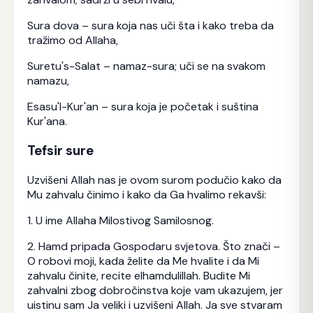
Sura dova – sura koja nas uči šta i kako treba da
tražimo od Allaha,
Suretu's-Salat – namaz-sura; uči se na svakom
namazu,
Esasu'l-Kur'an – sura koja je početak i suština
Kur'ana.
Tefsir sure
Uzvišeni Allah nas je ovom surom podučio kako da
Mu zahvalu činimo i kako da Ga hvalimo rekavši:
1. U ime Allaha Milostivog Samilosnog.
2. Hamd pripada Gospodaru svjetova. Što znači –
O robovi moji, kada želite da Me hvalite i da Mi
zahvalu činite, recite elhamdulillah. Budite Mi
zahvalni zbog dobročinstva koje vam ukazujem, jer
uistinu sam Ja veliki i uzvišeni Allah. Ja sve stvaram