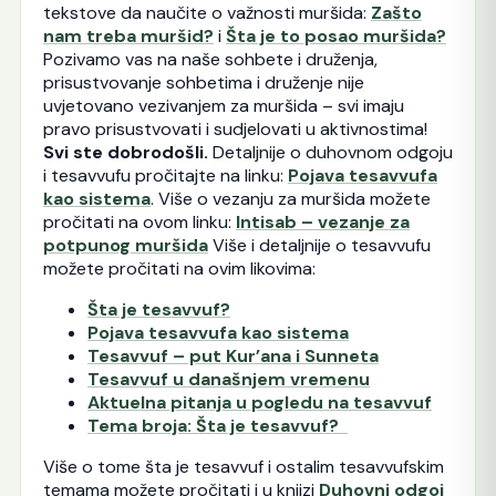
tekstove da naučite o važnosti muršida:
Zašto
nam treba muršid?
i
Šta je to posao muršida?
Pozivamo vas na naše sohbete i druženja,
prisustvovanje sohbetima i druženje nije
uvjetovano vezivanjem za muršida – svi imaju
pravo prisustvovati i sudjelovati u aktivnostima!
Svi ste dobrodošli.
Detaljnije o duhovnom odgoju
i tesavvufu pročitajte na linku:
Pojava tesavvufa
kao sistema
. Više o vezanju za muršida možete
pročitati na ovom linku:
Intisab – vezanje za
potpunog muršida
Više i detaljnije o tesavvufu
možete pročitati na ovim likovima:
Šta je tesavvuf?
Pojava tesavvufa kao sistema
Tesavvuf – put Kur’ana i Sunneta
Tesavvuf u današnjem vremenu
Aktuelna pitanja u pogledu na tesavvuf
Tema broja: Šta je tesavvuf?
Više o tome šta je tesavvuf i ostalim tesavvufskim
temama možete pročitati i u knjizi
Duhovni odgoj