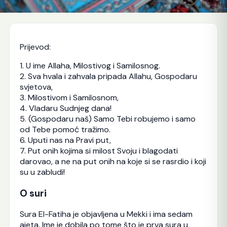
Prijevod:
1. U ime Allaha, Milostivog i Samilosnog.
2. Sva hvala i zahvala pripada Allahu, Gospodaru
svjetova,
3. Milostivom i Samilosnom,
4. Vladaru Sudnjeg dana!
5. (Gospodaru naš) Samo Tebi robujemo i samo
od Tebe pomoć tražimo.
6. Uputi nas na Pravi put,
7. Put onih kojima si milost Svoju i blagodati
darovao, a ne na put onih na koje si se rasrdio i koji
su u zabludi!
O suri
Sura El-Fatiha je objavljena u Mekki i ima sedam
ajeta. Ime je dobila po tome što je prva sura u