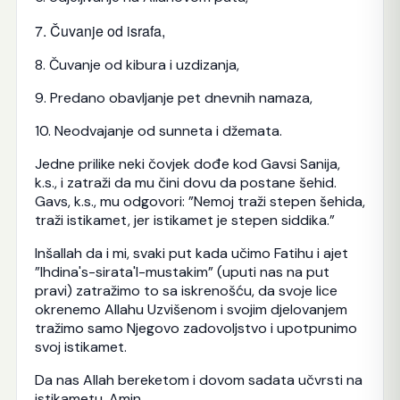
7. Čuvanje od israfa,
8. Čuvanje od kibura i uzdizanja,
9. Predano obavljanje pet dnevnih namaza,
10. Neodvajanje od sunneta i džemata.
Jedne prilike neki čovjek dođe kod Gavsi Sanija,
k.s., i zatraži da mu čini dovu da postane šehid.
Gavs, k.s., mu odgovori: ”Nemoj traži stepen šehida,
traži istikamet, jer istikamet je stepen siddika.”
Inšallah da i mi, svaki put kada učimo Fatihu i ajet
”Ihdina's-sirata'l-mustakim” (uputi nas na put
pravi) zatražimo to sa iskrenošću, da svoje lice
okrenemo Allahu Uzvišenom i svojim djelovanjem
tražimo samo Njegovo zadovoljstvo i upotpunimo
svoj istikamet.
Da nas Allah bereketom i dovom sadata učvrsti na
istikametu. Amin.