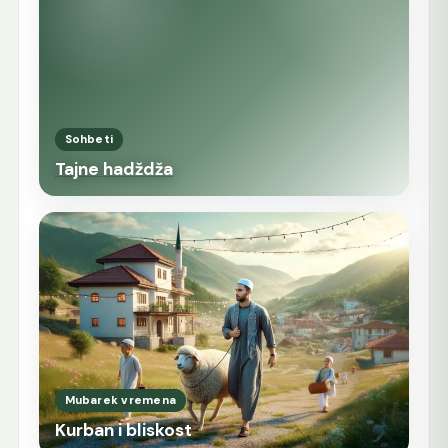
Sohbeti
Tajne hadždža
Mubarek vremena
Kurban i bliskost