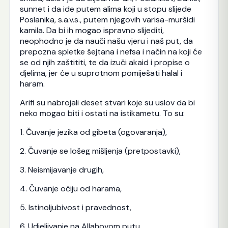
sunnet i da ide putem alima koji u stopu slijede
Poslanika, s.a.v.s., putem njegovih varisa-muršidi
kamila. Da bi ih mogao ispravno slijediti,
neophodno je da nauči našu vjeru i naš put, da
prepozna spletke šejtana i nefsa i način na koji će
se od njih zaštititi, te da izuči akaid i propise o
djelima, jer će u suprotnom pomiješati halal i
haram.
Arifi su nabrojali deset stvari koje su uslov da bi
neko mogao biti i ostati na istikametu. To su:
1. Čuvanje jezika od gibeta (ogovaranja),
2. Čuvanje se lošeg mišljenja (pretpostavki),
3. Neismijavanje drugih,
4. Čuvanje očiju od harama,
5. Istinoljubivost i pravednost,
6. Udjeljivanje na Allahovom putu,