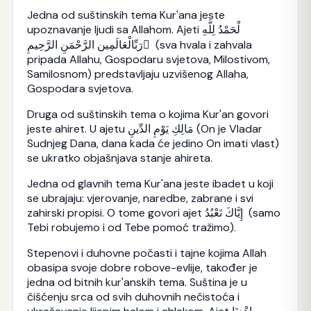
Jedna od suštinskih tema Kur'ana jeste
upoznavanje ljudi sa Allahom. Ajeti لْحَمْدُ لِلَّهِ
رَبِّالْعَالَمِين الرَّحْمَنِ الرَّحِيمِ َ (sva hvala i zahvala
pripada Allahu, Gospodaru svjetova, Milostivom,
Samilosnom) predstavljaju uzvišenog Allaha,
Gospodara svjetova.
Druga od suštinskih tema o kojima Kur'an govori
jeste ahiret. U ajetu مَالِكِ يَوْمِ الدِّينِ (On je Vladar
Sudnjeg Dana, dana kada će jedino On imati vlast)
se ukratko objašnjava stanje ahireta.
Jedna od glavnih tema Kur'ana jeste ibadet u koji
se ubrajaju: vjerovanje, naredbe, zabrane i svi
zahirski propisi. O tome govori ajet إِيَّاكَ نَعْبُدُ (samo
Tebi robujemo i od Tebe pomoć tražimo).
Stepenovi i duhovne počasti i tajne kojima Allah
obasipa svoje dobre robove-evlije, također je
jedna od bitnih kur'anskih tema. Suština je u
čišćenju srca od svih duhovnih nečistoća i