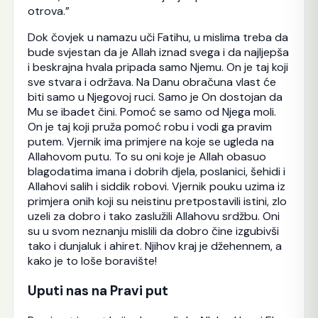
otrova.”
Dok čovjek u namazu uči Fatihu, u mislima treba da
bude svjestan da je Allah iznad svega i da najljepša
i beskrajna hvala pripada samo Njemu. On je taj koji
sve stvara i održava. Na Danu obračuna vlast će
biti samo u Njegovoj ruci. Samo je On dostojan da
Mu se ibadet čini. Pomoć se samo od Njega moli.
On je taj koji pruža pomoć robu i vodi ga pravim
putem. Vjernik ima primjere na koje se ugleda na
Allahovom putu. To su oni koje je Allah obasuo
blagodatima imana i dobrih djela, poslanici, šehidi i
Allahovi salih i siddik robovi. Vjernik pouku uzima iz
primjera onih koji su neistinu pretpostavili istini, zlo
uzeli za dobro i tako zaslužili Allahovu srdžbu. Oni
su u svom neznanju mislili da dobro čine izgubivši
tako i dunjaluk i ahiret. Njihov kraj je džehennem, a
kako je to loše boravište!
Uputi nas na Pravi put