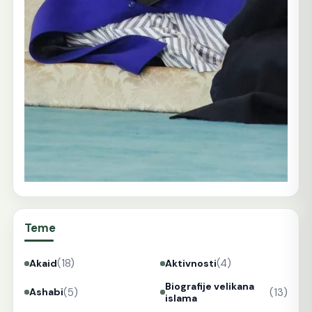
Teme
(18)
(4)
Akaid
Aktivnosti
Biografije velikana
(5)
(13)
Ashabi
islama