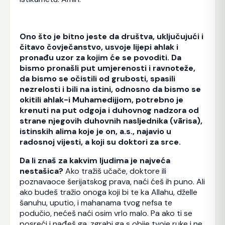
Ono što je bitno jeste da društva, uključujući i
čitavo čovječanstvo, usvoje lijepi ahlak i
pronađu uzor za kojim će se povoditi. Da
bismo pronašli put umjerenosti i ravnoteže,
da bismo se očistili od grubosti, spasili
nezrelosti i bili na istini, odnosno da bismo se
okitili ahlak-i Muhamedijjom, potrebno je
krenuti na put odgoja i duhovnog nadzora od
strane njegovih duhovnih nasljednika (vārisa),
istinskih alima koje je on, a.s., najavio u
radosnoj vijesti, a koji su doktori za srce.
Da li znaš za kakvim ljudima je najveća
nestašica?
Ako tražiš učače, doktore ili
poznavaoce šerijatskog prava, naći ćeš ih puno. Ali
ako budeš tražio onoga koji bi te ka Allahu, dželle
šanuhu, uputio, i mahanama tvog nefsa te
podučio, nećeš naći osim vrlo malo. Pa ako ti se
posreći i nađeš ga, zgrabi ga s obije tvoje ruke i ne