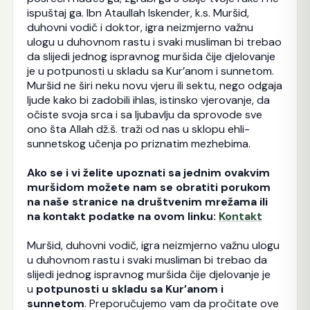
ispuštaj ga. Ibn Ataullah Iskender, k.s. Muršid,
duhovni vodič i doktor, igra neizmjerno važnu
ulogu u duhovnom rastu i svaki musliman bi trebao
da slijedi jednog ispravnog muršida čije djelovanje
je u potpunosti u skladu sa Kur’anom i sunnetom.
Muršid ne širi neku novu vjeru ili sektu, nego odgaja
ljude kako bi zadobili ihlas, istinsko vjerovanje, da
očiste svoja srca i sa ljubavlju da sprovode sve
ono šta Allah dž.š. traži od nas u sklopu ehli-
sunnetskog učenja po priznatim mezhebima.
Ako se i vi želite upoznati sa jednim ovakvim
muršidom možete nam se obratiti porukom
na naše stranice na društvenim mrežama ili
na kontakt podatke na ovom linku:
Kontakt
Muršid, duhovni vodič, igra neizmjerno važnu ulogu
u duhovnom rastu i svaki musliman bi trebao da
slijedi jednog ispravnog muršida čije djelovanje je
u
potpunosti u skladu sa Kur’anom i
sunnetom
. Preporučujemo vam da pročitate ove