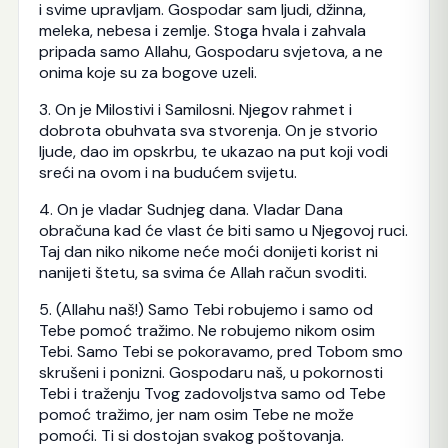
i svime upravljam. Gospodar sam ljudi, džinna,
meleka, nebesa i zemlje. Stoga hvala i zahvala
pripada samo Allahu, Gospodaru svjetova, a ne
onima koje su za bogove uzeli.
3. On je Milostivi i Samilosni. Njegov rahmet i
dobrota obuhvata sva stvorenja. On je stvorio
ljude, dao im opskrbu, te ukazao na put koji vodi
sreći na ovom i na budućem svijetu.
4. On je vladar Sudnjeg dana. Vladar Dana
obračuna kad će vlast će biti samo u Njegovoj ruci.
Taj dan niko nikome neće moći donijeti korist ni
nanijeti štetu, sa svima će Allah račun svoditi.
5. (Allahu naš!) Samo Tebi robujemo i samo od
Tebe pomoć tražimo. Ne robujemo nikom osim
Tebi. Samo Tebi se pokoravamo, pred Tobom smo
skrušeni i ponizni. Gospodaru naš, u pokornosti
Tebi i traženju Tvog zadovoljstva samo od Tebe
pomoć tražimo, jer nam osim Tebe ne može
pomoći. Ti si dostojan svakog poštovanja.