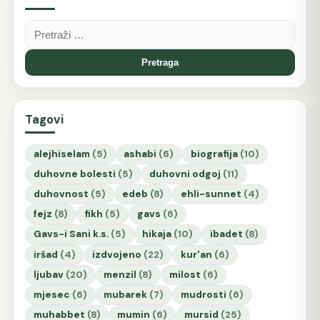
Pretraga:
Tagovi
alejhiselam
(5)
ashabi
(6)
biografija
(10)
duhovne bolesti
(5)
duhovni odgoj
(11)
duhovnost
(5)
edeb
(8)
ehli-sunnet
(4)
fejz
(8)
fikh
(5)
gavs
(6)
Gavs-i Sani k.s.
(5)
hikaja
(10)
ibadet
(8)
iršad
(4)
izdvojeno
(22)
kur'an
(6)
ljubav
(20)
menzil
(8)
milost
(6)
mjesec
(6)
mubarek
(7)
mudrosti
(6)
muhabbet
(8)
mumin
(6)
mursid
(25)