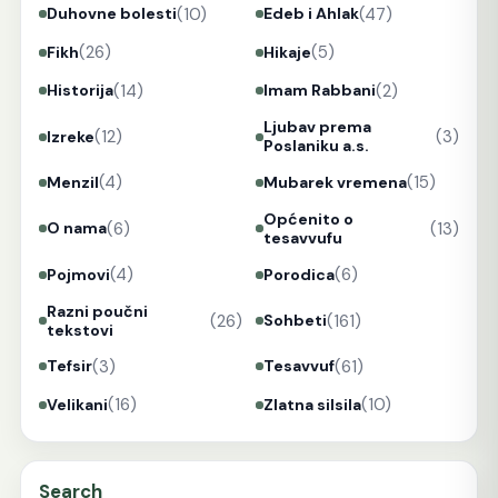
(10)
(47)
Duhovne bolesti
Edeb i Ahlak
(26)
(5)
Fikh
Hikaje
(14)
(2)
Historija
Imam Rabbani
Ljubav prema
(12)
(3)
Izreke
Poslaniku a.s.
(4)
(15)
Menzil
Mubarek vremena
Općenito o
(6)
(13)
O nama
tesavvufu
(4)
(6)
Pojmovi
Porodica
Razni poučni
(26)
(161)
Sohbeti
tekstovi
(3)
(61)
Tefsir
Tesavvuf
(16)
(10)
Velikani
Zlatna silsila
Search