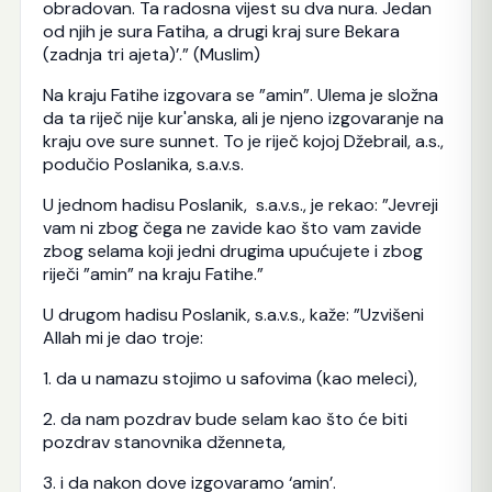
obradovan. Ta radosna vijest su dva nura. Jedan
od njih je sura Fatiha, a drugi kraj sure Bekara
(zadnja tri ajeta)’.” (Muslim)
Na kraju Fatihe izgovara se ”amin”. Ulema je složna
da ta riječ nije kur'anska, ali je njeno izgovaranje na
kraju ove sure sunnet. To je riječ kojoj Džebrail, a.s.,
podučio Poslanika, s.a.v.s.
U jednom hadisu Poslanik, s.a.v.s., je rekao: ”Jevreji
vam ni zbog čega ne zavide kao što vam zavide
zbog selama koji jedni drugima upućujete i zbog
riječi ”amin” na kraju Fatihe.”
U drugom hadisu Poslanik, s.a.v.s., kaže: ”Uzvišeni
Allah mi je dao troje:
1. da u namazu stojimo u safovima (kao meleci),
2. da nam pozdrav bude selam kao što će biti
pozdrav stanovnika dženneta,
3. i da nakon dove izgovaramo ‘amin’.