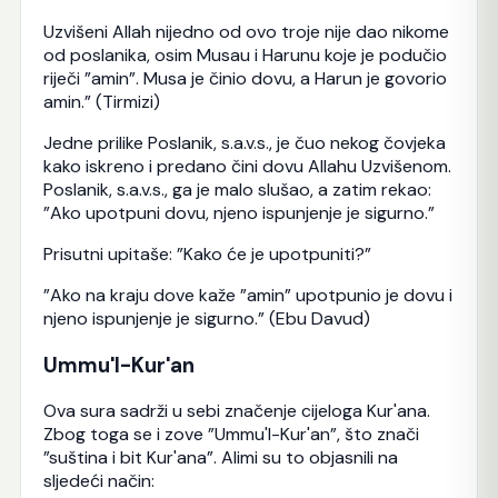
Uzvišeni Allah nijedno od ovo troje nije dao nikome
od poslanika, osim Musau i Harunu koje je podučio
riječi ”amin”. Musa je činio dovu, a Harun je govorio
amin.” (Tirmizi)
Jedne prilike Poslanik, s.a.v.s., je čuo nekog čovjeka
kako iskreno i predano čini dovu Allahu Uzvišenom.
Poslanik, s.a.v.s., ga je malo slušao, a zatim rekao:
”Ako upotpuni dovu, njeno ispunjenje je sigurno.”
Prisutni upitaše: ”Kako će je upotpuniti?”
”Ako na kraju dove kaže ”amin” upotpunio je dovu i
njeno ispunjenje je sigurno.” (Ebu Davud)
Ummu'l-Kur'an
Ova sura sadrži u sebi značenje cijeloga Kur'ana.
Zbog toga se i zove ”Ummu'l-Kur'an”, što znači
”suština i bit Kur'ana”. Alimi su to objasnili na
sljedeći način: