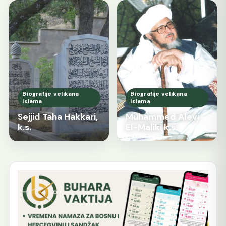
Biografije velikana
Biografije velikana
islama
islama
Sejjid Taha Hakkari,
Muhammed Alevi
k.s.
El-Maliki k.s.