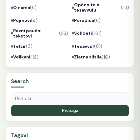
Općenito o
(6)
(13)
O nama
tesavvufu
(4)
(6)
Pojmovi
Porodica
Razni poučni
(26)
(161)
Sohbeti
tekstovi
(3)
(61)
Tefsir
Tesavvuf
(16)
(10)
Velikani
Zlatna silsila
Search
Pretraga:
Tagovi