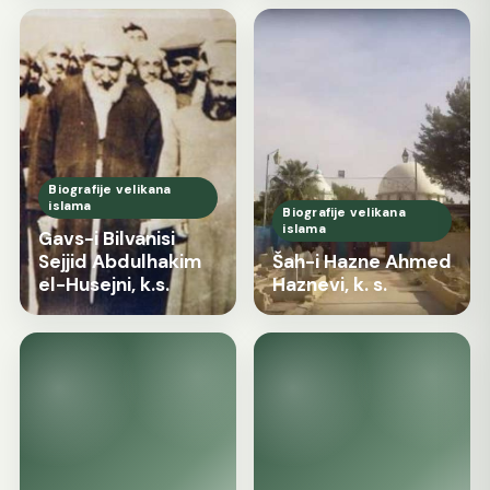
Biografije velikana
islama
Biografije velikana
islama
Gavs-i Bilvanisi
Sejjid Abdulhakim
Šah-i Hazne Ahmed
el-Husejni, k.s.
Haznevi, k. s.