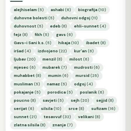
alejhiselam
(5)
ashabi
(6)
biografija
(10)
duhovne bolesti
(5)
duhovni odgoj
(11)
duhovnost
(5)
edeb
(8)
ehli-sunnet
(4)
fejz
(8)
fikh
(5)
gavs
(6)
Gavs-i Sani k.s.
(5)
hikaja
(10)
ibadet
(8)
iršad
(4)
izdvojeno
(22)
kur'an
(6)
ljubav
(20)
menzil
(8)
milost
(6)
mjesec
(6)
mubarek
(7)
mudrosti
(6)
muhabbet
(8)
mumin
(6)
mursid
(25)
musliman
(5)
namaz
(5)
odgoj
(4)
pokajanje
(5)
porodica
(5)
poslanik
(6)
poucno
(8)
savjeti
(5)
sejh
(20)
sejjid
(8)
serijat
(6)
silsila
(10)
srce
(8)
sufizam
(16)
sunnet
(21)
tesavvuf
(32)
velikani
(8)
zlatna silsila
(8)
znanje
(7)