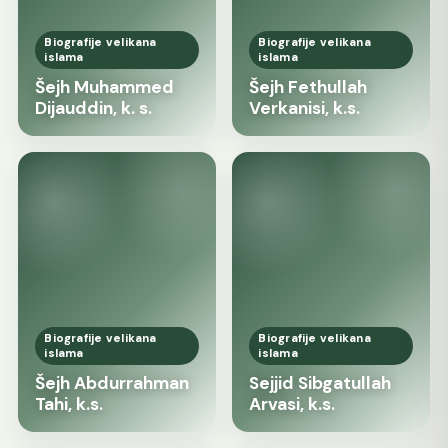
Biografije velikana
Biografije velikana
islama
islama
Šejh Muhammed
Šejh Fethullah
Dijauddin, k. s.
Verkanisi, k.s.
Biografije velikana
Biografije velikana
islama
islama
Šejh Abdurrahman
Sejjid Sibgatullah
Tahi, k.s.
Arvasi, k.s.