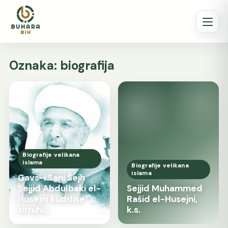
Oznaka:
biografija
Biografije velikana
islama
Biografije velikana
islama
Gavs-i Sani Šejh
Sejjid Abdulbaki el-
Sejjid Muhammed
Husejni kuddise
Rašid el-Husejni,
sirruhu
k.s.