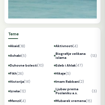
Teme
(18)
(4)
Akaid
Aktivnosti
Biografije velikana
(5)
(13)
Ashabi
islama
(10)
(47)
Duhovne bolesti
Edeb i Ahlak
(26)
(5)
Fikh
Hikaje
(14)
(2)
Historija
Imam Rabbani
Ljubav prema
(12)
(3)
Izreke
Poslaniku a.s.
(4)
(15)
Menzil
Mubarek vremena