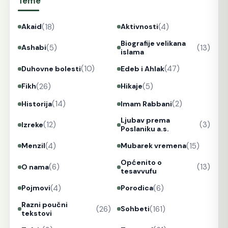
Teme
(18)
(4)
Akaid
Aktivnosti
Biografije velikana
(5)
(13)
Ashabi
islama
(10)
(47)
Duhovne bolesti
Edeb i Ahlak
(26)
(5)
Fikh
Hikaje
(14)
(2)
Historija
Imam Rabbani
Ljubav prema
(12)
(3)
Izreke
Poslaniku a.s.
(4)
(15)
Menzil
Mubarek vremena
Općenito o
(6)
(13)
O nama
tesavvufu
(4)
(6)
Pojmovi
Porodica
Razni poučni
(26)
(161)
Sohbeti
tekstovi