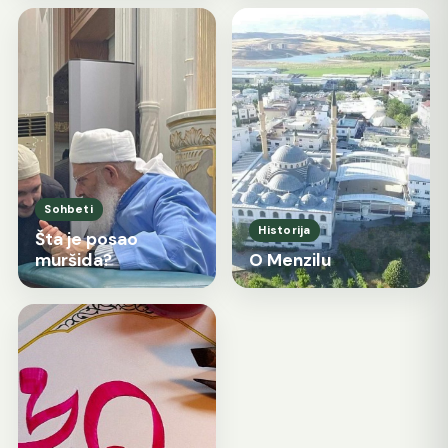
Sohbeti
Historija
Šta je posao
muršida?
O Menzilu