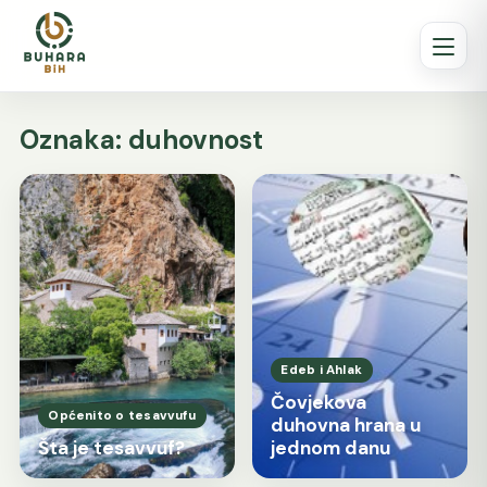
Oznaka:
duhovnost
Edeb i Ahlak
Čovjekova
Općenito o tesavvufu
duhovna hrana u
Šta je tesavvuf?
jednom danu