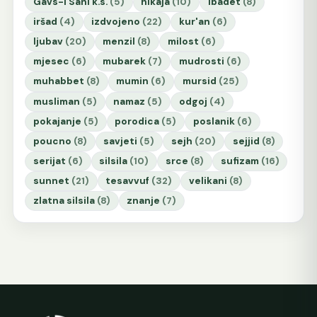
Gavs-i Sani k.s.
(5)
hikaja
(10)
ibadet
(8)
iršad
(4)
izdvojeno
(22)
kur'an
(6)
ljubav
(20)
menzil
(8)
milost
(6)
mjesec
(6)
mubarek
(7)
mudrosti
(6)
muhabbet
(8)
mumin
(6)
mursid
(25)
musliman
(5)
namaz
(5)
odgoj
(4)
pokajanje
(5)
porodica
(5)
poslanik
(6)
poucno
(8)
savjeti
(5)
sejh
(20)
sejjid
(8)
serijat
(6)
silsila
(10)
srce
(8)
sufizam
(16)
sunnet
(21)
tesavvuf
(32)
velikani
(8)
zlatna silsila
(8)
znanje
(7)