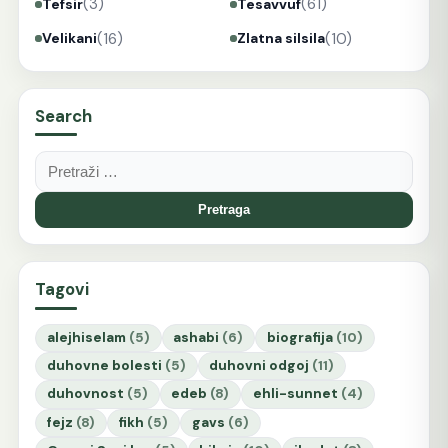
(3)
(61)
Tefsir
Tesavvuf
(16)
(10)
Velikani
Zlatna silsila
Search
Pretraga:
Tagovi
alejhiselam
(5)
ashabi
(6)
biografija
(10)
duhovne bolesti
(5)
duhovni odgoj
(11)
duhovnost
(5)
edeb
(8)
ehli-sunnet
(4)
fejz
(8)
fikh
(5)
gavs
(6)