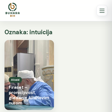
Oznaka:
intuicija
Akaid
Firaset –
pronicljivost,
gledanje Allahovim
nurom