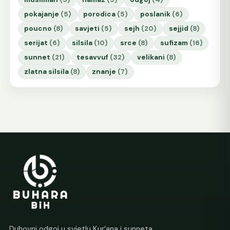
pokajanje
(5)
porodica
(5)
poslanik
(6)
poucno
(8)
savjeti
(5)
sejh
(20)
sejjid
(8)
serijat
(6)
silsila
(10)
srce
(8)
sufizam
(16)
sunnet
(21)
tesavvuf
(32)
velikani
(8)
zlatna silsila
(8)
znanje
(7)
Duhovni odgoj u svjetlu Kur’ana i sunneta.