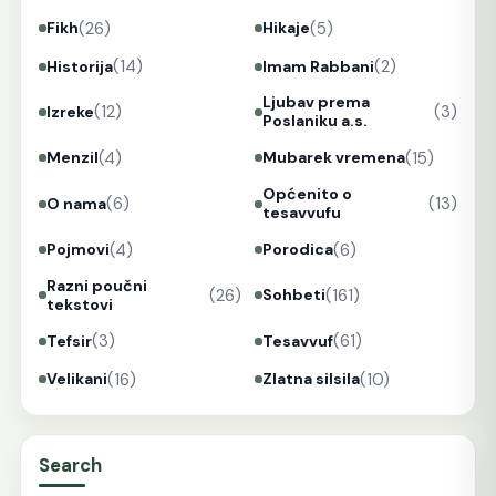
(26)
(5)
Fikh
Hikaje
(14)
(2)
Historija
Imam Rabbani
Ljubav prema
(12)
(3)
Izreke
Poslaniku a.s.
(4)
(15)
Menzil
Mubarek vremena
Općenito o
(6)
(13)
O nama
tesavvufu
(4)
(6)
Pojmovi
Porodica
Razni poučni
(26)
(161)
Sohbeti
tekstovi
(3)
(61)
Tefsir
Tesavvuf
(16)
(10)
Velikani
Zlatna silsila
Search