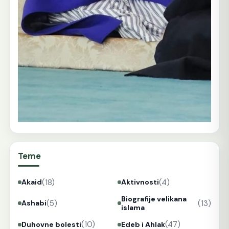
Teme
(18)
(4)
Akaid
Aktivnosti
Biografije velikana
(5)
(13)
Ashabi
islama
(10)
(47)
Duhovne bolesti
Edeb i Ahlak