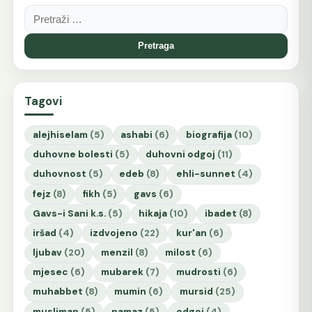
Pretraga:
Tagovi
alejhiselam
(5)
ashabi
(6)
biografija
(10)
duhovne bolesti
(5)
duhovni odgoj
(11)
duhovnost
(5)
edeb
(8)
ehli-sunnet
(4)
fejz
(8)
fikh
(5)
gavs
(6)
Gavs-i Sani k.s.
(5)
hikaja
(10)
ibadet
(8)
iršad
(4)
izdvojeno
(22)
kur'an
(6)
ljubav
(20)
menzil
(8)
milost
(6)
mjesec
(6)
mubarek
(7)
mudrosti
(6)
muhabbet
(8)
mumin
(6)
mursid
(25)
musliman
(5)
namaz
(5)
odgoj
(4)