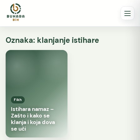
Oznaka:
klanjanje istihare
Fikh
Istihara namaz –
Zašto i kako se
klanja i koja dova
se uči