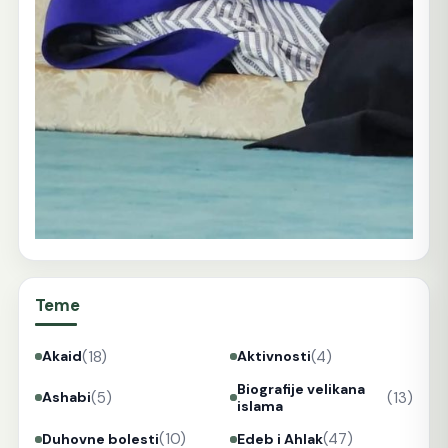
Teme
(18)
(4)
Akaid
Aktivnosti
Biografije velikana
(5)
(13)
Ashabi
islama
(10)
(47)
Duhovne bolesti
Edeb i Ahlak