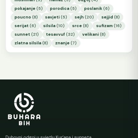
pokajanje
(5)
porodica
(5)
poslanik
(6)
poucno
(8)
savjeti
(5)
sejh
(20)
sejjid
(8)
serijat
(6)
silsila
(10)
srce
(8)
sufizam
(16)
sunnet
(21)
tesavvuf
(32)
velikani
(8)
zlatna silsila
(8)
znanje
(7)
Duhovni odgoj u svjetlu Kur’ana i sunneta.