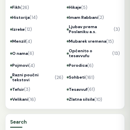
(26)
(5)
Fikh
Hikaje
(14)
(2)
Historija
Imam Rabbani
Ljubav prema
(12)
(3)
Izreke
Poslaniku a.s.
(4)
(15)
Menzil
Mubarek vremena
Općenito o
(6)
(13)
O nama
tesavvufu
(4)
(6)
Pojmovi
Porodica
Razni poučni
(26)
(161)
Sohbeti
tekstovi
(3)
(61)
Tefsir
Tesavvuf
(16)
(10)
Velikani
Zlatna silsila
Search