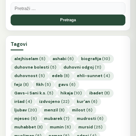
Pretraga:
Tagovi
alejhiselam
(5)
ashabi
(6)
biografija
(10)
duhovne bolesti
(5)
duhovni odgoj
(11)
duhovnost
(5)
edeb
(8)
ehli-sunnet
(4)
fejz
(8)
fikh
(5)
gavs
(6)
Gavs-i Sani k.s.
(5)
hikaja
(10)
ibadet
(8)
iršad
(4)
izdvojeno
(22)
kur'an
(6)
ljubav
(20)
menzil
(8)
milost
(6)
mjesec
(6)
mubarek
(7)
mudrosti
(6)
muhabbet
(8)
mumin
(6)
mursid
(25)
musliman
(5)
namaz
(5)
odgoj
(4)