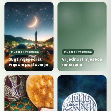
Mubarek vremena
Mubarek vremena
Sveti mjeseci su
Vrijednost mjeseca
vrijedni poštovanja
ramazana