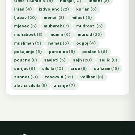
Gavs-i Sani k.s.
(5)
hikaja
(10)
ibadet
(8)
iršad
(4)
izdvojeno
(22)
kur'an
(6)
ljubav
(20)
menzil
(8)
milost
(6)
mjesec
(6)
mubarek
(7)
mudrosti
(6)
muhabbet
(8)
mumin
(6)
mursid
(25)
musliman
(5)
namaz
(5)
odgoj
(4)
pokajanje
(5)
porodica
(5)
poslanik
(6)
poucno
(8)
savjeti
(5)
sejh
(20)
sejjid
(8)
serijat
(6)
silsila
(10)
srce
(8)
sufizam
(16)
sunnet
(21)
tesavvuf
(32)
velikani
(8)
zlatna silsila
(8)
znanje
(7)