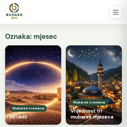
Oznaka:
mjesec
Mubarek vremena
Mubarek vremena
Vrijednost tri
Mi'radž
mubarek mjeseca