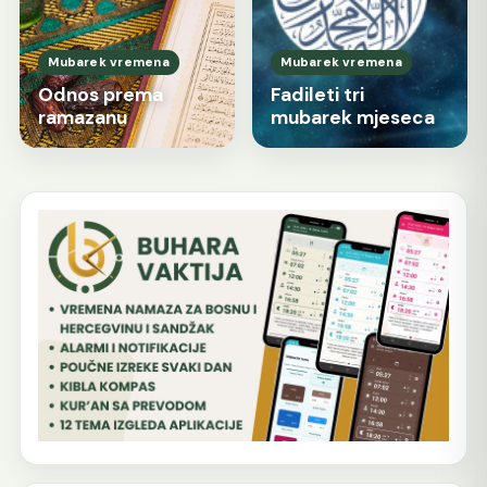
Mubarek vremena
Mubarek vremena
Odnos prema
Fadileti tri
ramazanu
mubarek mjeseca