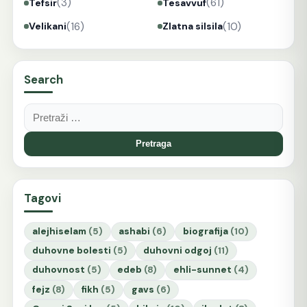
(3)
(61)
Tefsir
Tesavvuf
(16)
(10)
Velikani
Zlatna silsila
Search
Pretraga:
Tagovi
alejhiselam
(5)
ashabi
(6)
biografija
(10)
duhovne bolesti
(5)
duhovni odgoj
(11)
duhovnost
(5)
edeb
(8)
ehli-sunnet
(4)
fejz
(8)
fikh
(5)
gavs
(6)