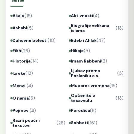
Teme
(18)
(4)
Akaid
Aktivnosti
Biografije velikana
(5)
(13)
Ashabi
islama
(10)
(47)
Duhovne bolesti
Edeb i Ahlak
(26)
(5)
Fikh
Hikaje
(14)
(2)
Historija
Imam Rabbani
Ljubav prema
(12)
(3)
Izreke
Poslaniku a.s.
(4)
(15)
Menzil
Mubarek vremena
Općenito o
(6)
(13)
O nama
tesavvufu
(4)
(6)
Pojmovi
Porodica
Razni poučni
(26)
(161)
Sohbeti
tekstovi