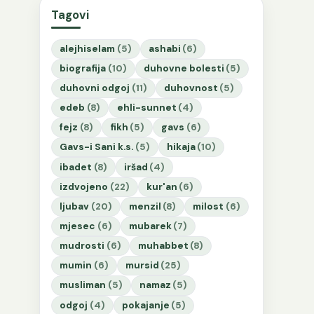
Tagovi
alejhiselam
(5)
ashabi
(6)
biografija
(10)
duhovne bolesti
(5)
duhovni odgoj
(11)
duhovnost
(5)
edeb
(8)
ehli-sunnet
(4)
fejz
(8)
fikh
(5)
gavs
(6)
Gavs-i Sani k.s.
(5)
hikaja
(10)
ibadet
(8)
iršad
(4)
izdvojeno
(22)
kur'an
(6)
ljubav
(20)
menzil
(8)
milost
(6)
mjesec
(6)
mubarek
(7)
mudrosti
(6)
muhabbet
(8)
mumin
(6)
mursid
(25)
musliman
(5)
namaz
(5)
odgoj
(4)
pokajanje
(5)