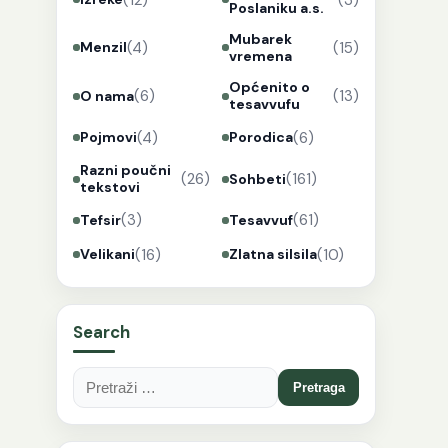
Poslaniku a.s.
Mubarek
(4)
(15)
Menzil
vremena
Općenito o
(6)
(13)
O nama
tesavvufu
(4)
(6)
Pojmovi
Porodica
Razni poučni
(26)
(161)
Sohbeti
tekstovi
(3)
(61)
Tefsir
Tesavvuf
(16)
(10)
Velikani
Zlatna silsila
Search
Pretraga: