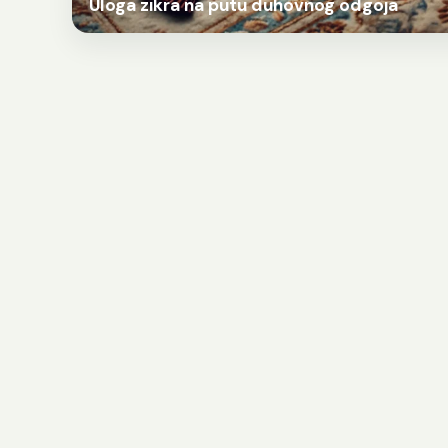
Uloga zikra na putu duhovnog odgoja