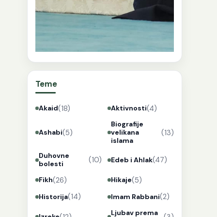
Teme
(18)
(4)
Akaid
Aktivnosti
Biografije
(5)
(13)
Ashabi
velikana
islama
Duhovne
(10)
(47)
Edeb i Ahlak
bolesti
(26)
(5)
Fikh
Hikaje
(14)
(2)
Historija
Imam Rabbani
Ljubav prema
(12)
(3)
Izreke