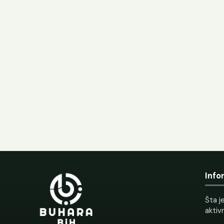
Info
Šta je
aktiv