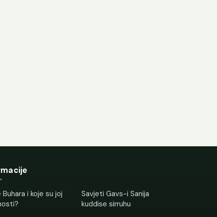
rmacije
 Buhara i koje su joj
Savjeti Gavs-i Sanija
nosti?
kuddise sirruhu