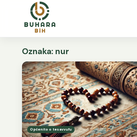
Oznaka:
nur
Općenito o tesavvufu