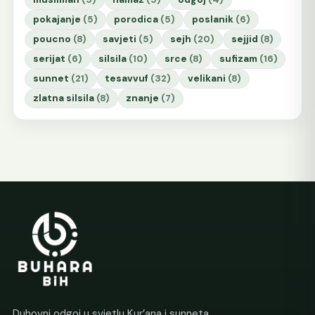
pokajanje
(5)
porodica
(5)
poslanik
(6)
poucno
(8)
savjeti
(5)
sejh
(20)
sejjid
(8)
serijat
(6)
silsila
(10)
srce
(8)
sufizam
(16)
sunnet
(21)
tesavvuf
(32)
velikani
(8)
zlatna silsila
(8)
znanje
(7)
Duhovni odgoj u svjetlu Kur’ana i sunneta.