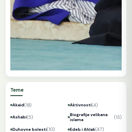
Teme
(18)
(4)
Akaid
Aktivnosti
Biografije velikana
(5)
(13)
Ashabi
islama
(10)
(47)
Duhovne bolesti
Edeb i Ahlak