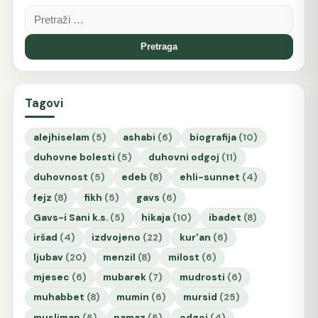
Pretraga:
Tagovi
alejhiselam
(5)
ashabi
(6)
biografija
(10)
duhovne bolesti
(5)
duhovni odgoj
(11)
duhovnost
(5)
edeb
(8)
ehli-sunnet
(4)
fejz
(8)
fikh
(5)
gavs
(6)
Gavs-i Sani k.s.
(5)
hikaja
(10)
ibadet
(8)
iršad
(4)
izdvojeno
(22)
kur'an
(6)
ljubav
(20)
menzil
(8)
milost
(6)
mjesec
(6)
mubarek
(7)
mudrosti
(6)
muhabbet
(8)
mumin
(6)
mursid
(25)
musliman
(5)
namaz
(5)
odgoj
(4)