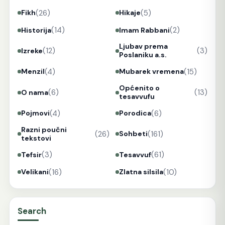
(26)
(5)
Fikh
Hikaje
(14)
(2)
Historija
Imam Rabbani
Ljubav prema
(12)
(3)
Izreke
Poslaniku a.s.
(4)
(15)
Menzil
Mubarek vremena
Općenito o
(6)
(13)
O nama
tesavvufu
(4)
(6)
Pojmovi
Porodica
Razni poučni
(26)
(161)
Sohbeti
tekstovi
(3)
(61)
Tefsir
Tesavvuf
(16)
(10)
Velikani
Zlatna silsila
Search