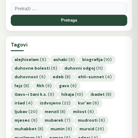
Pretraga:
Tagovi
alejhiselam
(5)
ashabi
(6)
biografija
(10)
duhovne bolesti
(5)
duhovni odgoj
(11)
duhovnost
(5)
edeb
(8)
ehli-sunnet
(4)
fejz
(8)
fikh
(5)
gavs
(6)
Gavs-i Sani k.s.
(5)
hikaja
(10)
ibadet
(8)
iršad
(4)
izdvojeno
(22)
kur'an
(6)
ljubav
(20)
menzil
(8)
milost
(6)
mjesec
(6)
mubarek
(7)
mudrosti
(6)
muhabbet
(8)
mumin
(6)
mursid
(25)
musliman
(5)
namaz
(5)
odgoj
(4)