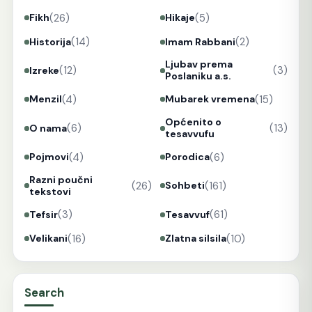
(26)
(5)
Fikh
Hikaje
(14)
(2)
Historija
Imam Rabbani
Ljubav prema
(12)
(3)
Izreke
Poslaniku a.s.
(4)
(15)
Menzil
Mubarek vremena
Općenito o
(6)
(13)
O nama
tesavvufu
(4)
(6)
Pojmovi
Porodica
Razni poučni
(26)
(161)
Sohbeti
tekstovi
(3)
(61)
Tefsir
Tesavvuf
(16)
(10)
Velikani
Zlatna silsila
Search