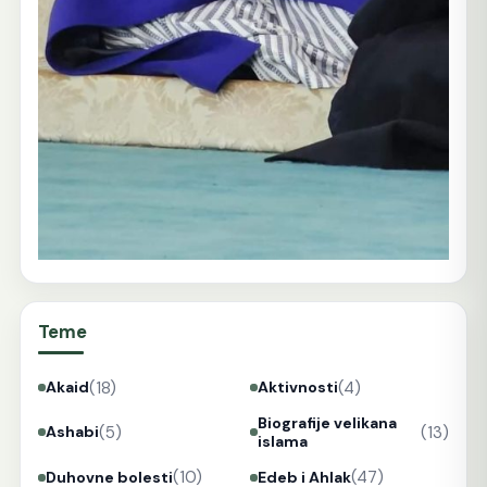
Teme
(18)
(4)
Akaid
Aktivnosti
Biografije velikana
(5)
(13)
Ashabi
islama
(10)
(47)
Duhovne bolesti
Edeb i Ahlak