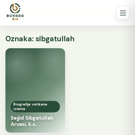
Oznaka:
sibgatullah
Biografije velikana
islama
Sejjid Sibgatullah
Arvasi, k.s.