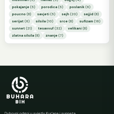
pokajanje
(5)
porodica
(5)
poslanik
(6)
poucno
(8)
savjeti
(5)
sejh
(20)
sejjid
(8)
serijat
(6)
silsila
(10)
srce
(8)
sufizam
(16)
sunnet
(21)
tesavvuf
(32)
velikani
(8)
zlatna silsila
(8)
znanje
(7)
Duhovni odgoj u svjetlu Kur’ana i sunneta.