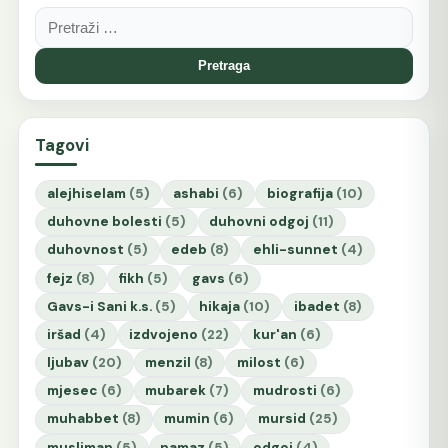
Pretraga:
Tagovi
alejhiselam
(5)
ashabi
(6)
biografija
(10)
duhovne bolesti
(5)
duhovni odgoj
(11)
duhovnost
(5)
edeb
(8)
ehli-sunnet
(4)
fejz
(8)
fikh
(5)
gavs
(6)
Gavs-i Sani k.s.
(5)
hikaja
(10)
ibadet
(8)
iršad
(4)
izdvojeno
(22)
kur'an
(6)
ljubav
(20)
menzil
(8)
milost
(6)
mjesec
(6)
mubarek
(7)
mudrosti
(6)
muhabbet
(8)
mumin
(6)
mursid
(25)
musliman
(5)
namaz
(5)
odgoj
(4)