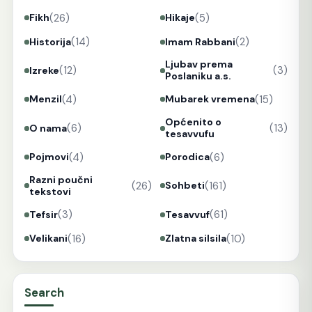
(26)
(5)
Fikh
Hikaje
(14)
(2)
Historija
Imam Rabbani
Ljubav prema
(12)
(3)
Izreke
Poslaniku a.s.
(4)
(15)
Menzil
Mubarek vremena
Općenito o
(6)
(13)
O nama
tesavvufu
(4)
(6)
Pojmovi
Porodica
Razni poučni
(26)
(161)
Sohbeti
tekstovi
(3)
(61)
Tefsir
Tesavvuf
(16)
(10)
Velikani
Zlatna silsila
Search