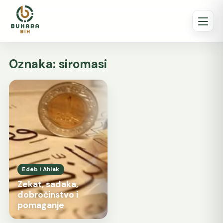
Oznaka:
siromasi
Edeb i Ahlak
Zekat, sadaka,
dobročinstvo i
pomaganje