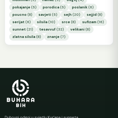
pokajanje
(5)
porodica
(5)
poslanik
(6)
poucno
(8)
savjeti
(5)
sejh
(20)
sejjid
(8)
serijat
(6)
silsila
(10)
srce
(8)
sufizam
(16)
sunnet
(21)
tesavvuf
(32)
velikani
(8)
zlatna silsila
(8)
znanje
(7)
Duhovni odgoj u svjetlu Kur’ana i sunneta.