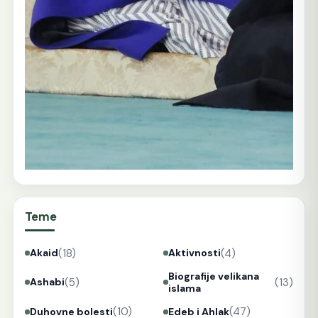
Teme
(18)
(4)
Akaid
Aktivnosti
Biografije velikana
(5)
(13)
Ashabi
islama
(10)
(47)
Duhovne bolesti
Edeb i Ahlak