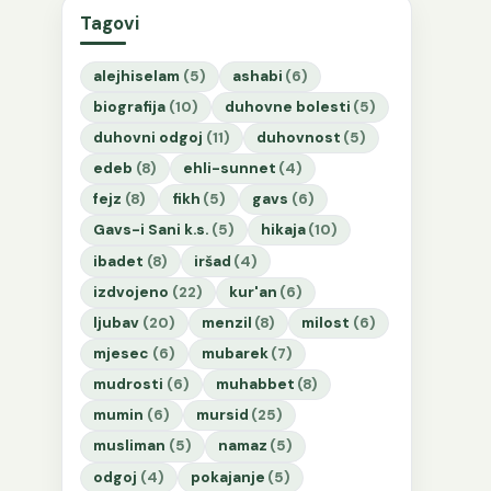
Tagovi
alejhiselam
(5)
ashabi
(6)
biografija
(10)
duhovne bolesti
(5)
duhovni odgoj
(11)
duhovnost
(5)
edeb
(8)
ehli-sunnet
(4)
fejz
(8)
fikh
(5)
gavs
(6)
Gavs-i Sani k.s.
(5)
hikaja
(10)
ibadet
(8)
iršad
(4)
izdvojeno
(22)
kur'an
(6)
ljubav
(20)
menzil
(8)
milost
(6)
mjesec
(6)
mubarek
(7)
mudrosti
(6)
muhabbet
(8)
mumin
(6)
mursid
(25)
musliman
(5)
namaz
(5)
odgoj
(4)
pokajanje
(5)