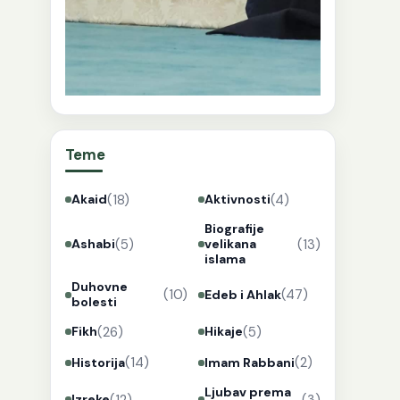
Teme
(18)
(4)
Akaid
Aktivnosti
Biografije
(5)
(13)
Ashabi
velikana
islama
Duhovne
(10)
(47)
Edeb i Ahlak
bolesti
(26)
(5)
Fikh
Hikaje
(14)
(2)
Historija
Imam Rabbani
Ljubav prema
(12)
(3)
Izreke