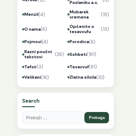
Poslaniku a.s.
Mubarek
(4)
(15)
Menzil
vremena
Općenito o
(6)
(13)
O nama
tesavvufu
(4)
(6)
Pojmovi
Porodica
Razni poučni
(26)
(161)
Sohbeti
tekstovi
(3)
(61)
Tefsir
Tesavvuf
(16)
(10)
Velikani
Zlatna silsila
Search
Pretraga: