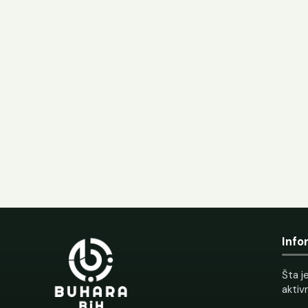
Info
Šta je
aktiv