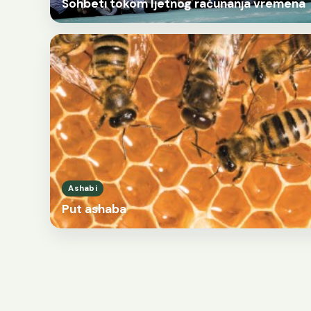
Sohbeti tokom ljetnog računanja vremena
Ashabi
Put ashaba