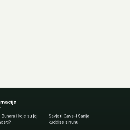
rmacije
 Buhara i koje su joj
Savjeti Gavs-i Sanija
nosti?
kuddise sirruhu