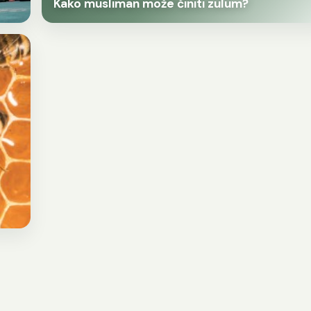
Kako musliman može činiti zulum?