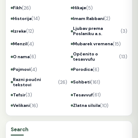
(26)
(5)
Fikh
Hikaje
(14)
(2)
Historija
Imam Rabbani
Ljubav prema
(12)
(3)
Izreke
Poslaniku a.s.
(4)
(15)
Menzil
Mubarek vremena
Općenito o
(6)
(13)
O nama
tesavvufu
(4)
(6)
Pojmovi
Porodica
Razni poučni
(26)
(161)
Sohbeti
tekstovi
(3)
(61)
Tefsir
Tesavvuf
(16)
(10)
Velikani
Zlatna silsila
Search