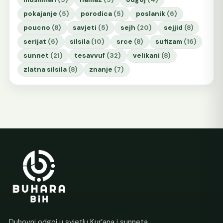
pokajanje
(5)
porodica
(5)
poslanik
(6)
poucno
(8)
savjeti
(5)
sejh
(20)
sejjid
(8)
serijat
(6)
silsila
(10)
srce
(8)
sufizam
(16)
sunnet
(21)
tesavvuf
(32)
velikani
(8)
zlatna silsila
(8)
znanje
(7)
Duhovni odgoj u svjetlu Kur’ana i sunneta.