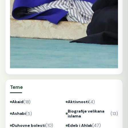
Teme
(18)
(4)
Akaid
Aktivnosti
Biografije velikana
(5)
(13)
Ashabi
islama
(10)
(47)
Duhovne bolesti
Edeb i Ahlak