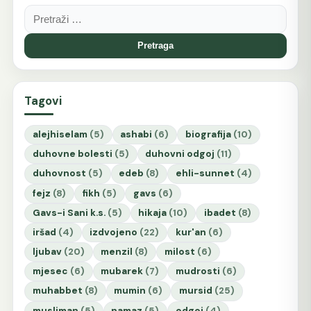
Pretraga:
Tagovi
alejhiselam
(5)
ashabi
(6)
biografija
(10)
duhovne bolesti
(5)
duhovni odgoj
(11)
duhovnost
(5)
edeb
(8)
ehli-sunnet
(4)
fejz
(8)
fikh
(5)
gavs
(6)
Gavs-i Sani k.s.
(5)
hikaja
(10)
ibadet
(8)
iršad
(4)
izdvojeno
(22)
kur'an
(6)
ljubav
(20)
menzil
(8)
milost
(6)
mjesec
(6)
mubarek
(7)
mudrosti
(6)
muhabbet
(8)
mumin
(6)
mursid
(25)
musliman
(5)
namaz
(5)
odgoj
(4)