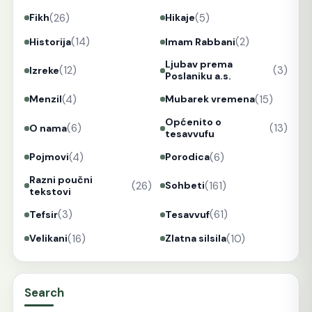
(26)
(5)
Fikh
Hikaje
(14)
(2)
Historija
Imam Rabbani
Ljubav prema
(12)
(3)
Izreke
Poslaniku a.s.
(4)
(15)
Menzil
Mubarek vremena
Općenito o
(6)
(13)
O nama
tesavvufu
(4)
(6)
Pojmovi
Porodica
Razni poučni
(26)
(161)
Sohbeti
tekstovi
(3)
(61)
Tefsir
Tesavvuf
(16)
(10)
Velikani
Zlatna silsila
Search