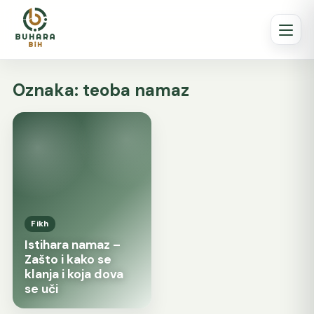
Oznaka:
teoba namaz
Fikh
Istihara namaz –
Zašto i kako se
klanja i koja dova
se uči