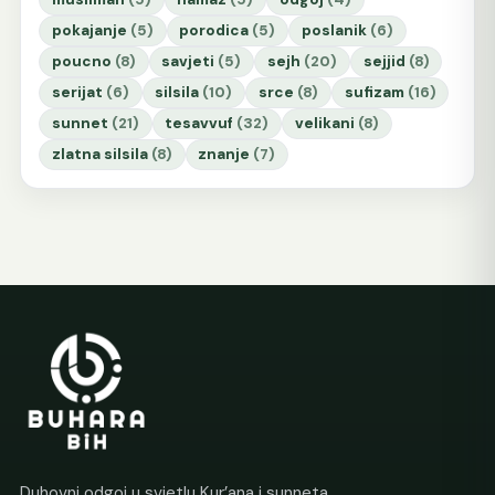
pokajanje
(5)
porodica
(5)
poslanik
(6)
poucno
(8)
savjeti
(5)
sejh
(20)
sejjid
(8)
serijat
(6)
silsila
(10)
srce
(8)
sufizam
(16)
sunnet
(21)
tesavvuf
(32)
velikani
(8)
zlatna silsila
(8)
znanje
(7)
Duhovni odgoj u svjetlu Kur’ana i sunneta.