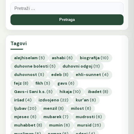
Pretraga:
Tagovi
alejhiselam
(5)
ashabi
(6)
biografija
(10)
duhovne bolesti
(5)
duhovni odgoj
(11)
duhovnost
(5)
edeb
(8)
ehli-sunnet
(4)
fejz
(8)
fikh
(5)
gavs
(6)
Gavs-i Sani k.s.
(5)
hikaja
(10)
ibadet
(8)
iršad
(4)
izdvojeno
(22)
kur'an
(6)
ljubav
(20)
menzil
(8)
milost
(6)
mjesec
(6)
mubarek
(7)
mudrosti
(6)
muhabbet
(8)
mumin
(6)
mursid
(25)
musliman
(5)
namaz
(5)
odgoj
(4)