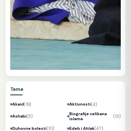
Teme
(18)
(4)
Akaid
Aktivnosti
Biografije velikana
(5)
(13)
Ashabi
islama
(10)
(47)
Duhovne bolesti
Edeb i Ahlak