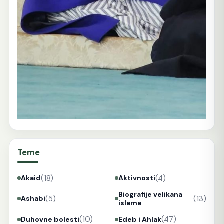
Teme
(18)
(4)
Akaid
Aktivnosti
Biografije velikana
(5)
(13)
Ashabi
islama
(10)
(47)
Duhovne bolesti
Edeb i Ahlak