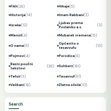
(26)
(5)
Fikh
Hikaje
(14)
(2)
Historija
Imam Rabbani
Ljubav prema
(12)
(3)
Izreke
Poslaniku a.s.
(4)
(15)
Menzil
Mubarek vremena
Općenito o
(6)
(13)
O nama
tesavvufu
(4)
(6)
Pojmovi
Porodica
Razni poučni
(26)
(161)
Sohbeti
tekstovi
(3)
(61)
Tefsir
Tesavvuf
(16)
(10)
Velikani
Zlatna silsila
Search