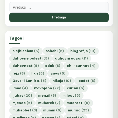
Pretraga:
Tagovi
alejhiselam
(5)
ashabi
(6)
biografija
(10)
duhovne bolesti
(5)
duhovni odgoj
(11)
duhovnost
(5)
edeb
(8)
ehli-sunnet
(4)
fejz
(8)
fikh
(5)
gavs
(6)
Gavs-i Sani k.s.
(5)
hikaja
(10)
ibadet
(8)
iršad
(4)
izdvojeno
(22)
kur'an
(6)
ljubav
(20)
menzil
(8)
milost
(6)
mjesec
(6)
mubarek
(7)
mudrosti
(6)
muhabbet
(8)
mumin
(6)
mursid
(25)
musliman
(5)
namaz
(5)
odgoj
(4)