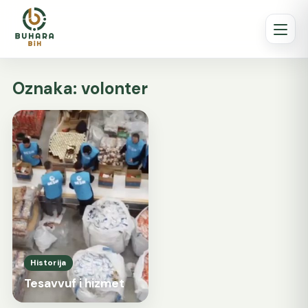
Oznaka:
volonter
Historija
Tesavvuf i hizmet