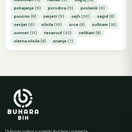
pokajanje
(5)
porodica
(5)
poslanik
(6)
poucno
(8)
savjeti
(5)
sejh
(20)
sejjid
(8)
serijat
(6)
silsila
(10)
srce
(8)
sufizam
(16)
sunnet
(21)
tesavvuf
(32)
velikani
(8)
zlatna silsila
(8)
znanje
(7)
Duhovni odgoj u svjetlu Kur’ana i sunneta.