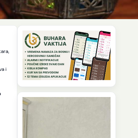
ara,
a i
a