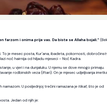
n farzom i onima prije vas. Da biste se Allaha bojali.”
(Bek
ni. To je mesec posta, Kur'ana, ibadeta, pokornosti, dobročinstv
azi noć hairnija od hiljadu mjeseci – Noć Kadra.
anje, u vjeri i na dunjaluku. U njemu se dove mnogo primaju.
vanje rodbinskih veza (iftari). On je mjesec udjeljivanja imetk
h namazom. U posljednjoj trećini ramazana je itikaf, što je od
osta. Jedan od njih je: