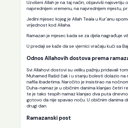
Uzvišeni Allah je na taj način, objavivši najsvetiju
najvrednijem vremenu, na najvrednijem mjestu, pr
Jedini mjesec kojeg je Allah Teala u Kur'anu spo
vrijednost kod Allaha.
Ramazan je mjesec kada se za djela nagrađuje više
U predaji se kaže da se vjernici vraćaju kući sa
Odnos Allahovih dostova prema ramaz
Svi Allahovi dostovi su veliku pažnju pridavali to
Muhamed Rašid čak i u stanju bolesti dolazio na n
nafila ibadetima. Naročito je insistirao na noć
Duha-namaz je u običnim danima klanjao četiri 
te je tako tespih namaz klanjao dva puta dnevn
gotovo da nije spavao noću. U običnim danima dn
drugi dan.
Ramazanski post