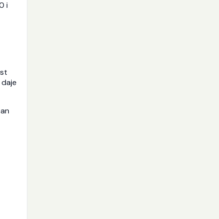
0 i
ost
 daje
tan