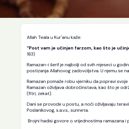
Allah Teala u Kur'anu kaže:
”Post vam je učinjen farzom, kao što je učinje
183)
Ramazan-i šerif je najbolji od svih mjeseci u godi
postizanja Allahovog zadovoljstva. U njemu se nal
Ramazan pomaže robu vjerniku da popravi svoje st
Ramazan oživljava dobročinstava, kao što je održa
(fitri, zekat).
Dani se provode u postu, a noći oživljavaju teravi
Poslanikovog, s.a.v.s., sunneta.
Brojni hadisi govore o vrijednostima ramazana i p