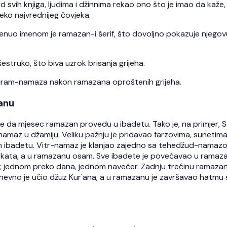
 od svih knjiga, ljudima i džinnima rekao ono što je imao da kaže,
eko najvrednijeg čovjeka.
menuo imenom je ramazan-i šerif, što dovoljno pokazuje njegov
struko, što biva uzrok brisanja grijeha.
 Bajram-namaza nakon ramazana oproštenih grijeha.
anu
me da mjesec ramazan provedu u ibadetu. Tako je, na primjer, Se
amaz u džamiju. Veliku pažnju je pridavao farzovima, sunetima
nom ibadetu. Vitr-namaz je klanjao zajedno sa tehedžud-namaz
rekata, a u ramazanu osam. Sve ibadete je povećavao u ramaz
o; jednom preko dana, jednom navečer. Zadnju trećinu ramaza
evno je učio džuz Kur'ana, a u ramazanu je završavao hatmu 