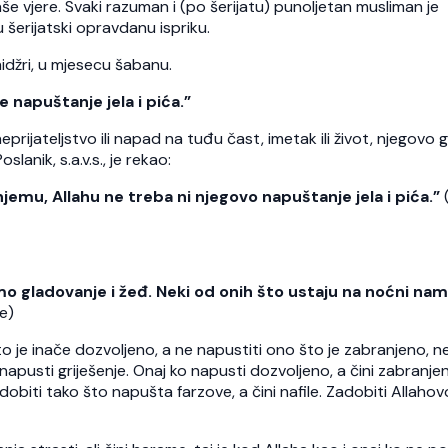
e vjere. Svaki razuman i (po šerijatu) punoljetan musliman je
 šerijatski opravdanu ispriku.
idžri, u mjesecu šabanu.
e napuštanje jela i pića.”
prijateljstvo ili napad na tuđu čast, imetak ili život, njegovo 
slanik, s.a.v.s., je rekao:
 njemu, Allahu ne treba ni njegovo napuštanje jela i pića.”
mo gladovanje i žeđ. Neki od onih što ustaju na noćni nam
e)
to je inače dozvoljeno, a ne napustiti ono što je zabranjeno, n
pusti griješenje. Onaj ko napusti dozvoljeno, a čini zabranje
biti tako što napušta farzove, a čini nafile. Zadobiti Allahov