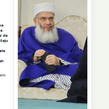
ma
ja
z da
kšaju
ele
ah
jem.