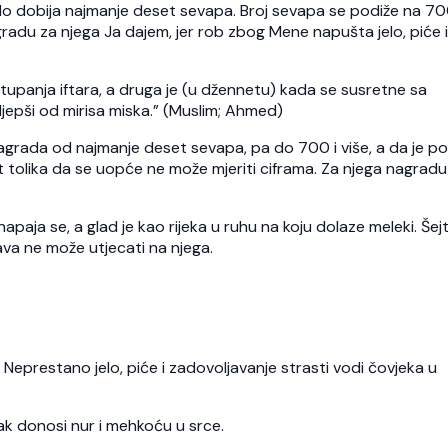
djelo dobija najmanje deset sevapa. Broj sevapa se podiže na 70
Nagradu za njega Ja dajem, jer rob zbog Mene napušta jelo, piće i
stupanja iftara, a druga je (u džennetu) kada se susretne sa
ljepši od mirisa miska.” (Muslim; Ahmed)
agrada od najmanje deset sevapa, pa do 700 i više, a da je p
st tolika da se uopće ne može mjeriti ciframa. Za njega nagradu
 napaja se, a glad je kao rijeka u ruhu na koju dolaze meleki. Šej
ava ne može utjecati na njega.
. Neprestano jelo, piće i zadovoljavanje strasti vodi čovjeka u
mak donosi nur i mehkoću u srce.