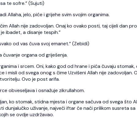
a te sofre.” (Sujuti)
di Allaha, jelo, piće i grijehe svim svojim organima.
im Allah nije zadovoljan. Onaj ko ovako posti, taj cijeli dan pr
 je ibadet, a disanje tespih.”
svako od vas čuva svoj emanet.” (Zebidi)
 čuvanje organa od griješenja.
ganima i srcem. Oni, kako god od hrane i pića čuvaju stomak,
srce i misli od svega onog s čime Uzvišeni Allah nije zadovoljan. 
tvoritelju. Ovo je post arifa.
rce obveseljava i osnažuje zikrullahom.
jan, ko stomak, stidna mjesta i organe sačuva od svega što Al
ti dunjalučko uživanje, najveći iftar će naći prilikom susreta sa
ojih se ovdje uzdržavao.