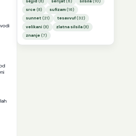
sejjid
(8)
serijat
(6)
silsila
(10)
srce
(8)
sufizam
(16)
sunnet
(21)
tesavvuf
(32)
ovodi
velikani
(8)
zlatna silsila
(8)
znanje
(7)
 od
Oni
lah