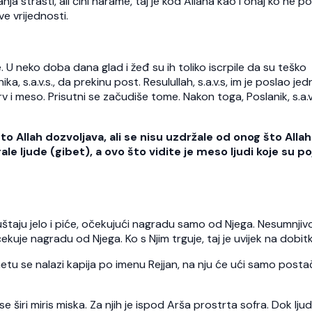
a strasti, ali čini harame, taj je kod Allaha kao i onaj ko ne po
e vrijednosti.
le. U neko doba dana glad i žeđ su ih toliko iscrpile da su teško
, s.a.v.s., da prekinu post. Resulullah, s.a.v.s, im je poslao jed
 i meso. Prisutni se začudiše tome. Nakon toga, Poslanik, s.a.v.s
što Allah dozvoljava, ali se nisu uzdržale od onog što Allah
le ljude (gibet), a ovo što vidite je meso ljudi koje su po
uštaju jelo i piće, očekujući nagradu samo od Njega. Nesumnjivo
ekuje nagradu od Njega. Ko s Njim trguje, taj je uvijek na dobit
netu se nalazi kapija po imenu Rejjan, na nju će ući samo postač
e širi miris miska. Za njih je ispod Arša prostrta sofra. Dok ljud