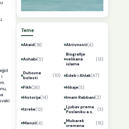
 u
u
Teme
(18)
(4)
Akaid
Aktivnosti
Biografije
(5)
(13)
Ashabi
velikana
islama
jjid
Duhovne
(10)
(47)
Edeb i Ahlak
 i
bolesti
om.
(26)
(5)
Fikh
Hikaje
anu,
na
(14)
(2)
Historija
Imam Rabbani
svaki
Ljubav prema
(12)
(3)
Izreke
Poslaniku a.s.
Mubarek
(4)
(15)
Menzil
vremena