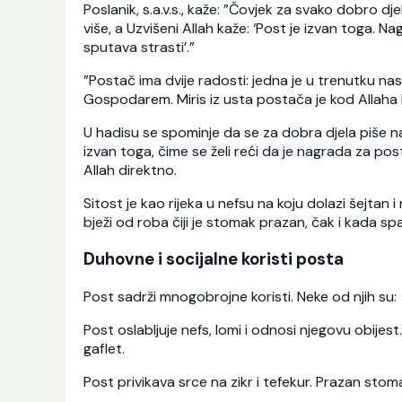
Poslanik, s.a.v.s., kaže: ”Čovjek za svako dobro 
više, a Uzvišeni Allah kaže: ‘Post je izvan toga. 
sputava strasti’.”
”Postač ima dvije radosti: jedna je u trenutku na
Gospodarem. Miris iz usta postača je kod Allaha 
U hadisu se spominje da se za dobra djela piše n
izvan toga, čime se želi reći da je nagrada za po
Allah direktno.
Sitost je kao rijeka u nefsu na koju dolazi šejtan i
bježi od roba čiji je stomak prazan, čak i kada sp
Duhovne i socijalne koristi posta
Post sadrži mnogobrojne koristi. Neke od njih su:
Post oslabljuje nefs, lomi i odnosi njegovu obijest
gaflet.
Post privikava srce na zikr i tefekur. Prazan sto