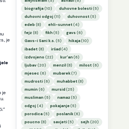
sti.
alejhiselam
(5)
ashabi
(6)
biografija
(10)
duhovne bolesti
(5)
duhovni odgoj
(11)
duhovnost
(5)
edeb
(8)
ehli-sunnet
(4)
fejz
(8)
fikh
(5)
gavs
(6)
nu
., je
Gavs-i Sani k.s.
(5)
hikaja
(10)
ibadet
(8)
iršad
(4)
izdvojeno
(22)
kur'an
(6)
jele
ljubav
(20)
menzil
(8)
milost
(6)
mjesec
(6)
mubarek
(7)
mudrosti
(6)
muhabbet
(8)
mumin
(6)
mursid
(25)
 je
musliman
(5)
namaz
(5)
ku.
odgoj
(4)
pokajanje
(5)
i.”
porodica
(5)
poslanik
(6)
poucno
(8)
savjeti
(5)
sejh
(20)
i