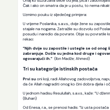
Onaj ko suzdržava sebe od jela, pića i zadovoljavanj
Čak i ako on smatra da je u postu, to nema nikakv
Uzmimo pouku iz sljedećeg primjera:
U vrijeme Poslanika, s.a.v.s., dvije žene su zaposti
stajale na nogama. Zatražile su dozvolu od Poslanika
posudu i naredio da povrate. Obje su povratile krv
rekao:
”Njih dvije su zapostile i ustegle se od onog 
zabranjuje. Došle su jedna kod druge i ogovara
ogovarajući ih.”
(Ibn Madže; Ahmed)
Tri su kategorije istinskih postača
Prvi su
oni koji, radi Allahovog zadovoljstva, nap
da će Allah nagraditi onog ko čini dobra djela i oč
U jednom hadisu Resulullah, s.a.v.s., kaže: ”U džen
(Buhari)
Od Enesa, r.a., se prenosi hadis: ”Iz usta postača s