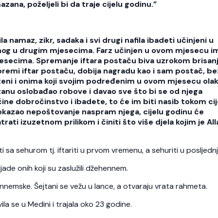
zana, poželjeli bi da traje cijelu godinu.”
 namaz, zikr, sadaka i svi drugi nafila ibadeti učinjeni u
nog u drugim mjesecima. Farz učinjen u ovom mjesecu i
esecima. Spremanje iftara postaču biva uzrokom brisan
premi iftar postaču, dobija nagradu kao i sam postač, be
šteni i onima koji svojim podređenim u ovom mjesecu ola
azanu oslobađao robove i davao sve što bi se od njega
čine dobročinstvo i ibadete, to će im biti nasib tokom cij
okazao nepoštovanje naspram njega, cijelu godinu će
ati izuzetnom prilikom i činiti što više djela kojim je All
i sa sehurom tj. iftariti u prvom vremenu, a sehuriti u posljedn
de onih koji su zaslužili džehennem.
nnemske. Šejtani se vežu u lance, a otvaraju vrata rahmeta.
a se u Medini i trajala oko 23 godine.