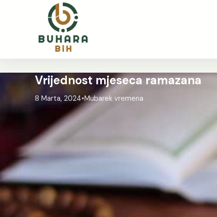
Vrijednost mjeseca ramazana
8 Marta, 2024
•
Mubarek vremena