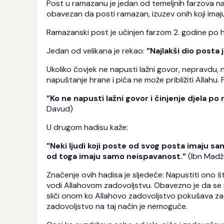
Post u ramazanu je jedan od temeljnih farzova naš
obavezan da posti ramazan, izuzev onih koji imaju
Ramazanski post je učinjen farzom 2. godine po h
Jedan od velikana je rekao:
”Najlakši dio posta j
Ukoliko čovjek ne napusti lažni govor, nepravdu, ne
napuštanje hrane i pića ne može približiti Allahu. Po
”Ko ne napusti lažni govor i činjenje djela po
Davud)
U drugom hadisu kaže:
”Neki ljudi koji poste od svog posta imaju sa
od toga imaju samo neispavanost.”
(Ibn Madž
Značenje ovih hadisa je sljedeće: Napustiti ono š
vodi Allahovom zadovoljstvu. Obavezno je da se na
sliči onom ko Allahovo zadovoljstvo pokušava zado
zadovoljstvo na taj način je nemoguće.