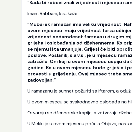
”Kada bi robovi znali vrijednosti mjeseca rama
Imam Rabbani, k.s., kaže:
”Mubarek ramazan ima veliku vrijednost. Nafila
ovom mjesecu imaju vrijednost farza učinje
vrijednost sedamdeset farzova u drugim mj
grijeha i oslobađanja od džehennema. Ko pri
se njemu išta umanjuje. Grijesi će biti opro
poslove. Poslanik, s.a.v.s., je u mjesecu ram
zatražilo. Oni koji u ovom mjesecu uspiju da 
godine. Ko u ovom mjesecu bude griješio i p
provesti u griješenju. Ovaj mjesec treba smatr
zadovoljan.”
U ramazanu je sunnet požuriti sa iftarom, a odužit
U ovom mjesecu se svakodnevno oslobađa na hilja
Otvaraju se džennetske kapije, a zatvaraju džehe
U Mekki je u ovom mjesecu počela Objava, nastavil