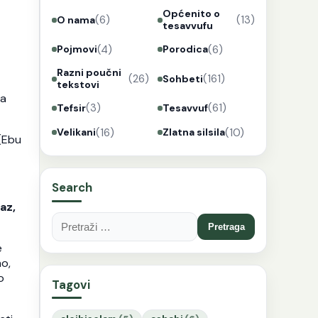
Općenito o
(6)
(13)
O nama
tesavvufu
(4)
(6)
Pojmovi
Porodica
Razni poučni
(26)
(161)
Sohbeti
tekstovi
ga
(3)
(61)
Tefsir
Tesavvuf
(16)
(10)
Velikani
Zlatna silsila
(Ebu
Search
az,
Pretraga:
e
no,
o
Tagovi