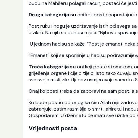
budu na Mahšeru polagali račun, postači će jesti s
Druga kategorija su
oni koji poste napuštajući ra
Post ruku i nogu je uzdržavanje istih od svega sa č
u zikru. Na njih se odnose riječi: ”Njihovo spavanje
U jednom hadisu se kaže: ”Post je emanet; neka 
”Emanet” koji se spominje u hadisu podrazumijeva
Treća kategorija su
oni koji poste stomakom, or
griješenja organe i cijelo tijelo, isto tako čuvaju 
sve svoje misli, zikr i ljubav usmjeravaju samo ka S
Onaj ko posti treba da zaboravi na sam post, a s
Ko bude postio od onog sa čim Allah nije zadovol
zabranjuje, zatim razmišlja o smrti, ahiretu i napus
Gospodarem. U džennetu će imati sve užitke od k
Vrijednosti posta