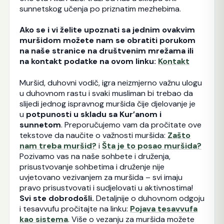
sunnetskog učenja po priznatim mezhebima.
Ako se i vi želite upoznati sa jednim ovakvim
muršidom možete nam se obratiti porukom
na naše stranice na društvenim mrežama ili
na kontakt podatke na ovom linku:
Kontakt
Muršid, duhovni vodič, igra neizmjerno važnu ulogu
u duhovnom rastu i svaki musliman bi trebao da
slijedi jednog ispravnog muršida čije djelovanje je
u
potpunosti u skladu sa Kur’anom i
sunnetom
. Preporučujemo vam da pročitate ove
tekstove da naučite o važnosti muršida:
Zašto
nam treba muršid?
i
Šta je to posao muršida?
Pozivamo vas na naše sohbete i druženja,
prisustvovanje sohbetima i druženje nije
uvjetovano vezivanjem za muršida – svi imaju
pravo prisustvovati i sudjelovati u aktivnostima!
Svi ste dobrodošli.
Detaljnije o duhovnom odgoju
i tesavvufu pročitajte na linku:
Pojava tesavvufa
kao sistema
. Više o vezanju za muršida možete