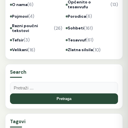
Općenito o
(6)
(13)
O nama
tesavvufu
(4)
(6)
Pojmovi
Porodica
Razni poučni
(26)
(161)
Sohbeti
tekstovi
(3)
(61)
Tefsir
Tesavvuf
(16)
(10)
Velikani
Zlatna silsila
Search
Pretraga:
Tagovi