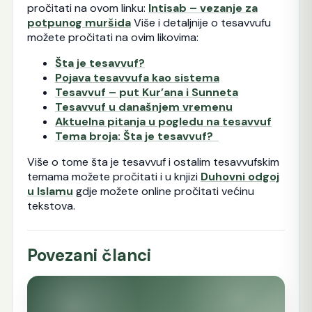
pročitati na ovom linku:
Intisab – vezanje za
potpunog muršida
Više i detaljnije o tesavvufu
možete pročitati na ovim likovima:
Šta je tesavvuf?
Pojava tesavvufa kao sistema
Tesavvuf – put Kur’ana i Sunneta
Tesavvuf u današnjem vremenu
Aktuelna pitanja u pogledu na tesavvuf
Tema broja: Šta je tesavvuf?
Više o tome šta je tesavvuf i ostalim tesavvufskim
temama možete pročitati i u knjizi
Duhovni odgoj
u Islamu
gdje možete online pročitati većinu
tekstova.
Povezani članci