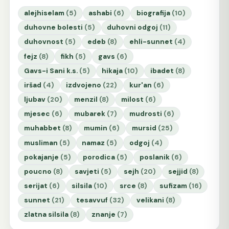
alejhiselam
(5)
ashabi
(6)
biografija
(10)
duhovne bolesti
(5)
duhovni odgoj
(11)
duhovnost
(5)
edeb
(8)
ehli-sunnet
(4)
fejz
(8)
fikh
(5)
gavs
(6)
Gavs-i Sani k.s.
(5)
hikaja
(10)
ibadet
(8)
iršad
(4)
izdvojeno
(22)
kur'an
(6)
ljubav
(20)
menzil
(8)
milost
(6)
mjesec
(6)
mubarek
(7)
mudrosti
(6)
muhabbet
(8)
mumin
(6)
mursid
(25)
musliman
(5)
namaz
(5)
odgoj
(4)
pokajanje
(5)
porodica
(5)
poslanik
(6)
poucno
(8)
savjeti
(5)
sejh
(20)
sejjid
(8)
serijat
(6)
silsila
(10)
srce
(8)
sufizam
(16)
sunnet
(21)
tesavvuf
(32)
velikani
(8)
zlatna silsila
(8)
znanje
(7)