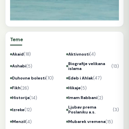
Teme
(18)
(4)
Akaid
Aktivnosti
Biografije velikana
(5)
(13)
Ashabi
islama
(10)
(47)
Duhovne bolesti
Edeb i Ahlak
(26)
(5)
Fikh
Hikaje
(14)
(2)
Historija
Imam Rabbani
Ljubav prema
(12)
(3)
Izreke
Poslaniku a.s.
(4)
(15)
Menzil
Mubarek vremena