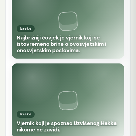
Izreke
Najbrižniji čovjek je vjernik koji se
istovremeno brine o ovosvjetskim i
onosvjetskim poslovima.
Izreke
Vjernik koji je spoznao Uzvišenog Hakka
nikome ne zavidi.