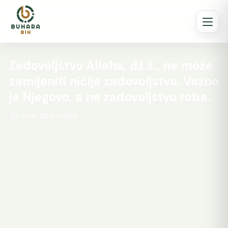
Zadovoljstvo Allaha, đž.š., ne može
zamijeniti ničije zadovoljstvo. Važno
je Njegovo, a ne zadovoljstvo roba.
26 Juna, 2015
•
Izreke