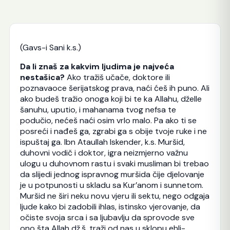
(Gavs-i Sani k.s.)
Da li znaš za kakvim ljudima je najveća
nestašica?
Ako tražiš učače, doktore ili
poznavaoce šerijatskog prava, naći ćeš ih puno. Ali
ako budeš tražio onoga koji bi te ka Allahu, dželle
šanuhu, uputio, i mahanama tvog nefsa te
podučio, nećeš naći osim vrlo malo. Pa ako ti se
posreći i nađeš ga, zgrabi ga s obije tvoje ruke i ne
ispuštaj ga. Ibn Ataullah Iskender, k.s. Muršid,
duhovni vodič i doktor, igra neizmjerno važnu
ulogu u duhovnom rastu i svaki musliman bi trebao
da slijedi jednog ispravnog muršida čije djelovanje
je u potpunosti u skladu sa Kur’anom i sunnetom.
Muršid ne širi neku novu vjeru ili sektu, nego odgaja
ljude kako bi zadobili ihlas, istinsko vjerovanje, da
očiste svoja srca i sa ljubavlju da sprovode sve
ono šta Allah dž.š. traži od nas u sklopu ehli-