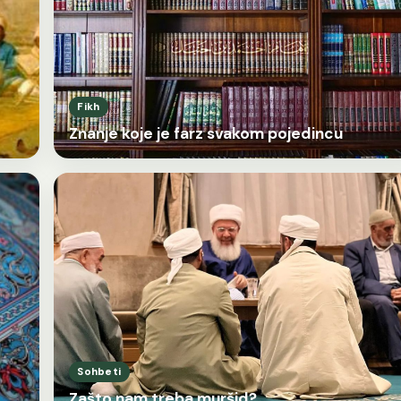
Fikh
Znanje koje je farz svakom pojedincu
Sohbeti
Zašto nam treba muršid?