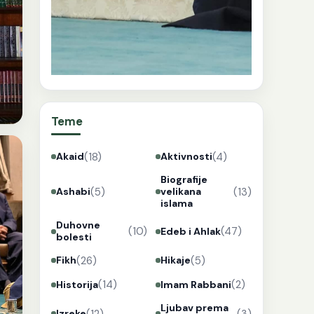
Teme
(18)
(4)
Akaid
Aktivnosti
Biografije
(5)
(13)
Ashabi
velikana
islama
Duhovne
(10)
(47)
Edeb i Ahlak
bolesti
(26)
(5)
Fikh
Hikaje
(14)
(2)
Historija
Imam Rabbani
Ljubav prema
(12)
(3)
Izreke