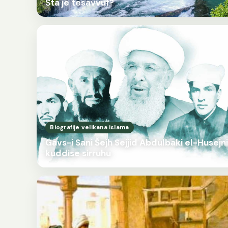
Šta je tesavvuf?
Biografije velikana islama
Gavs-i Sani Šejh Sejjid Abdulbaki el-Husejni
kuddise sirruhu