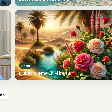
Akaid
Ljubav prema Ehl-i bejtu
eće