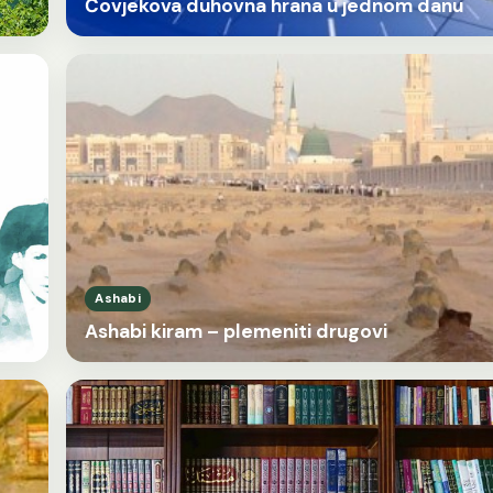
Čovjekova duhovna hrana u jednom danu
Ashabi
Ashabi kiram – plemeniti drugovi