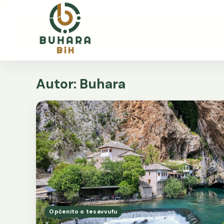
Autor:
Buhara
Općenito o tesavvufu