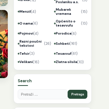
Poslaniku a.s.
Mubarek
(4)
(15)
Menzil
vremena
Općenito o
(6)
(13)
O nama
tesavvufu
(4)
(6)
Pojmovi
Porodica
Razni poučni
(26)
(161)
Sohbeti
tekstovi
(3)
(61)
Tefsir
Tesavvuf
(16)
(10)
Velikani
Zlatna silsila
Search
Pretraga: