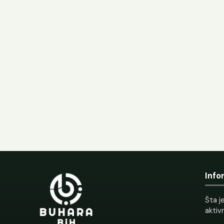
Info
Šta je
aktiv