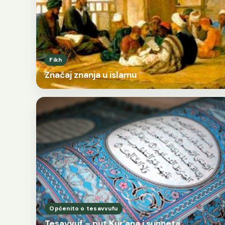
Fikh
Značaj znanja u islamu
Općenito o tesavvufu
Tesavvuf – put Kur’ana i sunneta