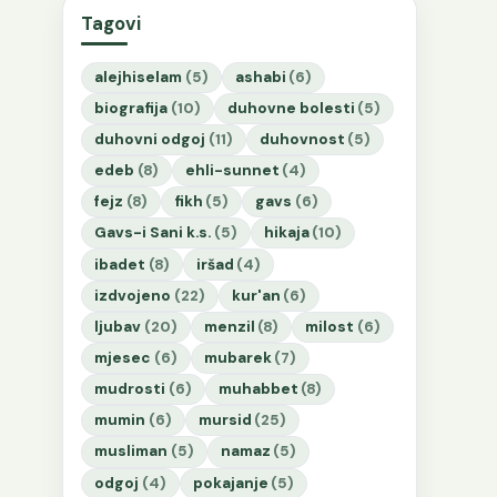
Tagovi
alejhiselam
(5)
ashabi
(6)
biografija
(10)
duhovne bolesti
(5)
duhovni odgoj
(11)
duhovnost
(5)
edeb
(8)
ehli-sunnet
(4)
fejz
(8)
fikh
(5)
gavs
(6)
Gavs-i Sani k.s.
(5)
hikaja
(10)
ibadet
(8)
iršad
(4)
izdvojeno
(22)
kur'an
(6)
ljubav
(20)
menzil
(8)
milost
(6)
mjesec
(6)
mubarek
(7)
mudrosti
(6)
muhabbet
(8)
mumin
(6)
mursid
(25)
musliman
(5)
namaz
(5)
odgoj
(4)
pokajanje
(5)