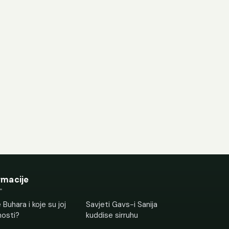
rmacije
 Buhara i koje su joj
Savjeti Gavs-i Sanija
nosti?
kuddise sirruhu