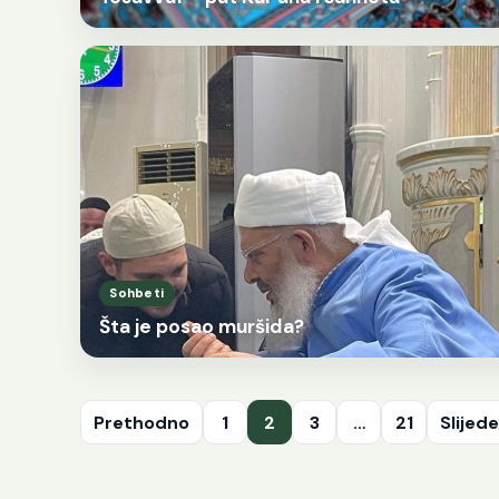
Sohbeti
Šta je posao muršida?
Posts
Prethodno
1
2
3
…
21
Slijed
pagination