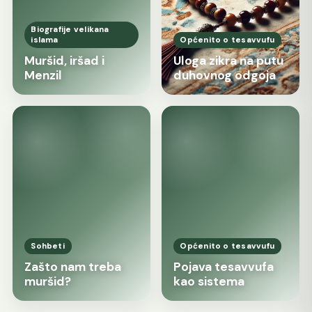
Biografije velikana
islama
Općenito o tesavvufu
Muršid, iršad i
Uloga zikra na putu
Menzil
duhovnog odgoja
Sohbeti
Općenito o tesavvufu
Zašto nam treba
Pojava tesavvufa
muršid?
kao sistema