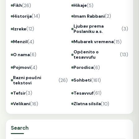
(26)
(5)
Fikh
Hikaje
(14)
(2)
Historija
Imam Rabbani
Ljubav prema
(12)
(3)
Izreke
Poslaniku a.s.
(4)
(15)
Menzil
Mubarek vremena
Općenito o
(6)
(13)
O nama
tesavvufu
(4)
(6)
Pojmovi
Porodica
Razni poučni
(26)
(161)
Sohbeti
tekstovi
(3)
(61)
Tefsir
Tesavvuf
(16)
(10)
Velikani
Zlatna silsila
Search