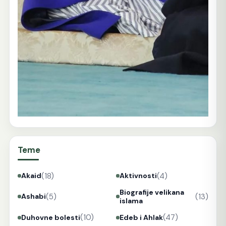
Teme
(18)
(4)
Akaid
Aktivnosti
Biografije velikana
(5)
(13)
Ashabi
islama
(10)
(47)
Duhovne bolesti
Edeb i Ahlak