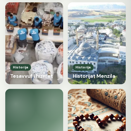
Historija
Historija
Tesavvuf i hizmet
Historijat Menzila