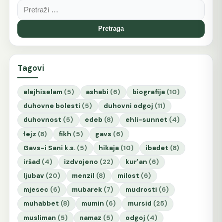
Pretraga:
Tagovi
alejhiselam
(5)
ashabi
(6)
biografija
(10)
duhovne bolesti
(5)
duhovni odgoj
(11)
duhovnost
(5)
edeb
(8)
ehli-sunnet
(4)
fejz
(8)
fikh
(5)
gavs
(6)
Gavs-i Sani k.s.
(5)
hikaja
(10)
ibadet
(8)
iršad
(4)
izdvojeno
(22)
kur'an
(6)
ljubav
(20)
menzil
(8)
milost
(6)
mjesec
(6)
mubarek
(7)
mudrosti
(6)
muhabbet
(8)
mumin
(6)
mursid
(25)
musliman
(5)
namaz
(5)
odgoj
(4)