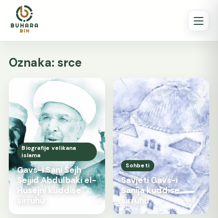
Oznaka:
srce
Biografije velikana
islama
Sohbeti
Gavs-i Sani Šejh
Sejjid Abdulbaki el-
Savjeti Gavs-i
Husejni kuddise
Sanija kuddise
sirruhu
sirruhu