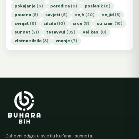
pokajanje
(5)
porodica
(5)
poslanik
(6)
poucno
(8)
savjeti
(5)
sejh
(20)
sejjid
(8)
serijat
(6)
silsila
(10)
srce
(8)
sufizam
(16)
sunnet
(21)
tesavvuf
(32)
velikani
(8)
zlatna silsila
(8)
znanje
(7)
Duhovni odgoj u svjetlu Kur’ana i sunneta.