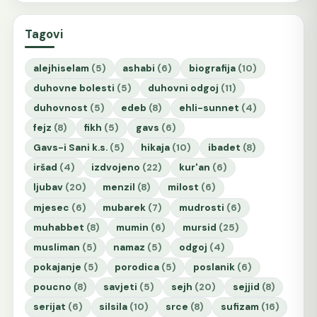
Tagovi
alejhiselam
(5)
ashabi
(6)
biografija
(10)
duhovne bolesti
(5)
duhovni odgoj
(11)
duhovnost
(5)
edeb
(8)
ehli-sunnet
(4)
fejz
(8)
fikh
(5)
gavs
(6)
Gavs-i Sani k.s.
(5)
hikaja
(10)
ibadet
(8)
iršad
(4)
izdvojeno
(22)
kur'an
(6)
ljubav
(20)
menzil
(8)
milost
(6)
mjesec
(6)
mubarek
(7)
mudrosti
(6)
muhabbet
(8)
mumin
(6)
mursid
(25)
musliman
(5)
namaz
(5)
odgoj
(4)
pokajanje
(5)
porodica
(5)
poslanik
(6)
poucno
(8)
savjeti
(5)
sejh
(20)
sejjid
(8)
serijat
(6)
silsila
(10)
srce
(8)
sufizam
(16)