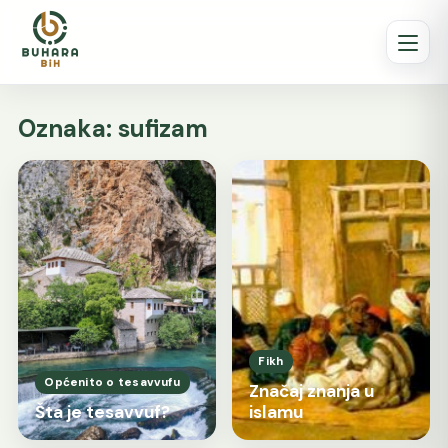
Oznaka:
sufizam
Fikh
Općenito o tesavvufu
Značaj znanja u
Šta je tesavvuf?
islamu