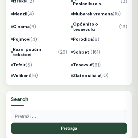
(12)
(3)
Izreke
Poslaniku a.s.
(4)
(15)
Menzil
Mubarek vremena
Općenito o
(6)
(13)
O nama
tesavvufu
(4)
(6)
Pojmovi
Porodica
Razni poučni
(26)
(161)
Sohbeti
tekstovi
(3)
(61)
Tefsir
Tesavvuf
(16)
(10)
Velikani
Zlatna silsila
Search
Pretraga: