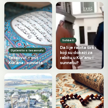
Sohbeti
Da li je rabita širk i
Općenito o tesavvufu
koji su dokazi za
Tesavvuf – put
rabitu u Kur'anu i
Kur’ana i sunneta
sunnetu?