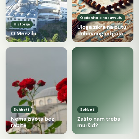
Općenito o tesavvufu
Historija
Uloga zikra na putu
O Menzilu
duhovnog odgoja
Sohbeti
Sohbeti
Nema života bez
Zašto nam treba
rabite
muršid?