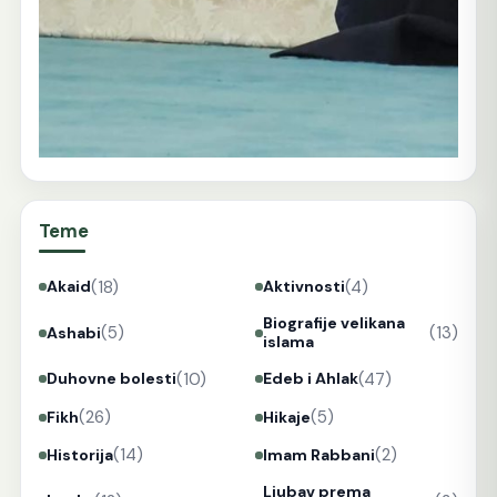
Teme
(18)
(4)
Akaid
Aktivnosti
Biografije velikana
(5)
(13)
Ashabi
islama
(10)
(47)
Duhovne bolesti
Edeb i Ahlak
(26)
(5)
Fikh
Hikaje
(14)
(2)
Historija
Imam Rabbani
Ljubav prema