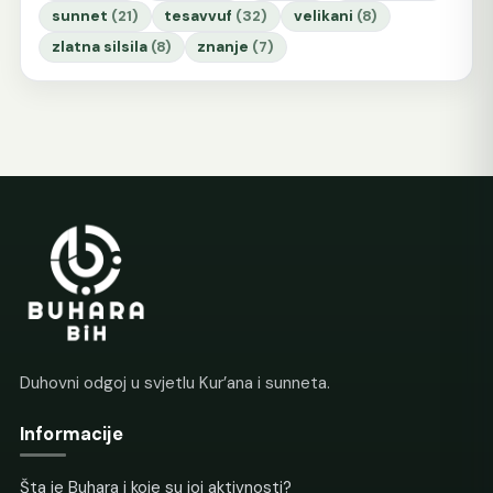
sunnet
(21)
tesavvuf
(32)
velikani
(8)
zlatna silsila
(8)
znanje
(7)
Duhovni odgoj u svjetlu Kur’ana i sunneta.
Informacije
Šta je Buhara i koje su joj aktivnosti?