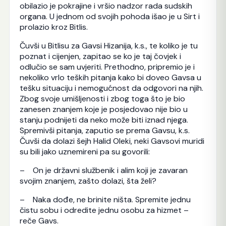
obilazio je pokrajine i vršio nadzor rada sudskih
organa. U jednom od svojih pohoda išao je u Sirt i
prolazio kroz Bitlis.
Čuvši u Bitlisu za Gavsi Hizanija, k.s., te koliko je tu
poznat i cijenjen, zapitao se ko je taj čovjek i
odlučio se sam uvjeriti. Prethodno, pripremio je i
nekoliko vrlo teških pitanja kako bi doveo Gavsa u
tešku situaciju i nemogućnost da odgovori na njih.
Zbog svoje umišljenosti i zbog toga što je bio
zanesen znanjem koje je posjedovao nije bio u
stanju podnijeti da neko može biti iznad njega.
Spremivši pitanja, zaputio se prema Gavsu, k.s.
Čuvši da dolazi šejh Halid Oleki, neki Gavsovi muridi
su bili jako uznemireni pa su govorili:
– On je državni službenik i alim koji je zavaran
svojim znanjem, zašto dolazi, šta želi?
– Naka dođe, ne brinite ništa. Spremite jednu
čistu sobu i odredite jednu osobu za hizmet –
reče Gavs.