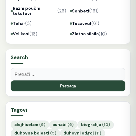
Razni poučni
(26)
(161)
Sohbeti
tekstovi
(3)
(61)
Tefsir
Tesavvuf
(16)
(10)
Velikani
Zlatna silsila
Search
Pretraga:
Tagovi
alejhiselam
(5)
ashabi
(6)
biografija
(10)
duhovne bolesti
(5)
duhovni odgoj
(11)