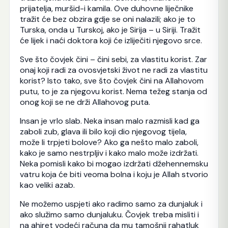
prijatelja, muršid-i kamila. Ove duhovne liječnike
tražit će bez obzira gdje se oni nalazili; ako je to
Turska, onda u Turskoj, ako je Sirija – u Siriji. Tražit
će lijek i naći doktora koji će izliječiti njegovo srce.
Sve što čovjek čini – čini sebi, za vlastitu korist. Zar
onaj koji radi za ovosvjetski život ne radi za vlastitu
korist? Isto tako, sve što čovjek čini na Allahovom
putu, to je za njegovu korist. Nema težeg stanja od
onog koji se ne drži Allahovog puta.
Insan je vrlo slab. Neka insan malo razmisli kad ga
zaboli zub, glava ili bilo koji dio njegovog tijela,
može li trpjeti bolove? Ako ga nešto malo zaboli,
kako je samo nestrpljiv i kako malo može izdržati.
Neka pomisli kako bi mogao izdržati džehennemsku
vatru koja će biti veoma bolna i koju je Allah stvorio
kao veliki azab.
Ne možemo uspjeti ako radimo samo za dunjaluk i
ako služimo samo dunjaluku. Čovjek treba misliti i
na ahiret vodeći računa da mu tamošnji rahatluk