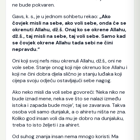
ne bude pokvaren.
Gavs, k. s., je u jednom sohbetu rekao:
„Ako
čovjek misli na sebe, ako voli sebe, onda će se
okrenuti Allahu, dž.š. Onaj ko se okrene Allahu,
dž.š., taj misli na sebe, taj voli sebe. Samo kad
se čovjek okrene Allahu tada sebi ne čini
nepravdu.“
Oni koji svoj nefs nisu okrenuli Allahu, dž.š., oni ne
vole sebe. Stanje onog koji nije okrenuo lice Allahu i
koji ne čini dobra djela slično je stanju luđaka koji
cijepa svoju odjeću ostavljajući sebe nagog.
Ako neko misli da voli sebe govoreći: ‘Neka niko ne
bude iznad mene, neka sve što se nalazi između
istoka i zapada bude moje’, taj se zavarava. Takva
osoba voli samo dunjaluk, a o ahiretu ništa ne zna.
Koliko god insan voli da mu je dobro na dunjaluku,
treba to isto željeti i za ahiret.
Od suhog znanja insan nema mnogo koristi. Ma