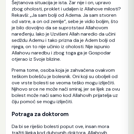
Šejtanova situacija je ista. Zar nije i on, upravo
zbog oholosti, proklet i udaljen iz Allahove milosti?
Rekavši: „Ja sam bolji od Adema. Ja sam stvoren
od vatre, a on od zemlje“, sebe je vidio boljim, što
je bilo dovoljno da se suprotstavi Allahovom
naređenju. Iako je Uzvišeni Allah naredio da učini
sedždu Ademu i tako prizna da je Adem bolji od
njega, on to nije učinio iz oholosti. Nije ispunio
Allahovu naredbu i zbog toga ga je Gospodar
otjerao iz Svoje blizine.
Prema tome, osoba koja je zahvaćena ovakvom
teškom bolešću je bolesnik. Oni koji su oboljeli od
ove vrste bolesti se veoma teško mogu izliječiti.
Njihovo srce ne može naći smiraj, jer se lijek za ovu
bolest može naći samo kod Allahovih prijatelja uz
čiju pomoć se mogu izliječiti.
Potraga za doktorom
Da bi se riješio bolesti poput ove, insan mora
tražiti lijeka kod duhovnih doktora, Allahovih