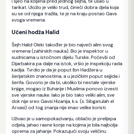
i sjeo na koljena pred jednog šejha, te ušao u
tarikat. Uložio je veliki trud, čineći dobra djela koja
su se od njega tražila, te je na kraju postao Gavs
svoga vremena.
Učeni hodža Halid
Šejh Halid Oleki također je bio najveći alim svog
vremena (zahirskih nauka). Bio je inspektor u
sudnicama u istočnom dijelu Turske. Počevši od
Dijarbakira pa dalje na istok, vršio je inspekciju rada
kadija. Tvrdio je da je poput Ibn Hadžera u
šerijatskim znanostima, a u jezičkim poput sejjida i
šerifa. Govorio je da bi, ukoliko bi nestale vjerske
knjige, mogao iz Buharije i Muslima ponovo izvesti
sve vjerske nauke. Iako je bio tako veliki alim, sve
dok nije sreo Gavsi Hizanija, k.s. (s. Sibgatulah el
Arvasi) od tog znanja nije imao velike koristi.
Uživao je u samopokazivanju, oblačio je prelijepa
odjela, jahao rasne konje na kojima je bila najbolja
oprema za jahanje. Pokazujući svoju veličinu