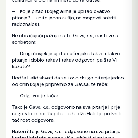
– Ko je pitao i kojeg alima je upitao ovakvo
pitanje? – upita jedan sufija, ne mogavši sakriti
radoznalost.
Ne obraćajući pažnju na to Gavs, k.s., nastavi sa
sohbetom:
– Drugi čovjek je upitao učenjaka takvo i takvo
pitanje i dobio takav i takav odgovor, pa šta Vi
kažete?
Hodža Halid shvati da se i ovo drugo pitanje jedno
od onih koja je pripremio za Gavsa, te reče:
– Odgovor je tačan.
Tako je Gavs, k.s., odgovorio na sva pitanja i prije
nego što je hodža pitao, a hodža Halid je potvrdio
tačnost odgovora.
Nakon što je Gavs, k. s., odgovorio na sva pitanja
hodža Halid nije mogao više izdržati, sjeo je na