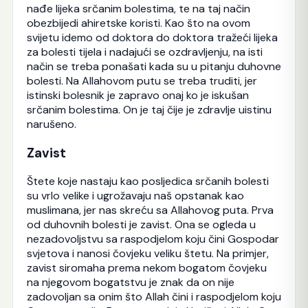
nađe lijeka srčanim bolestima, te na taj način
obezbijedi ahiretske koristi. Kao što na ovom
svijetu idemo od doktora do doktora tražeći lijeka
za bolesti tijela i nadajući se ozdravljenju, na isti
način se treba ponašati kada su u pitanju duhovne
bolesti. Na Allahovom putu se treba truditi, jer
istinski bolesnik je zapravo onaj ko je iskušan
srčanim bolestima. On je taj čije je zdravlje uistinu
narušeno.
Zavist
Štete koje nastaju kao posljedica srčanih bolesti
su vrlo velike i ugrožavaju naš opstanak kao
muslimana, jer nas skreću sa Allahovog puta. Prva
od duhovnih bolesti je zavist. Ona se ogleda u
nezadovoljstvu sa raspodjelom koju čini Gospodar
svjetova i nanosi čovjeku veliku štetu. Na primjer,
zavist siromaha prema nekom bogatom čovjeku
na njegovom bogatstvu je znak da on nije
zadovoljan sa onim što Allah čini i raspodjelom koju