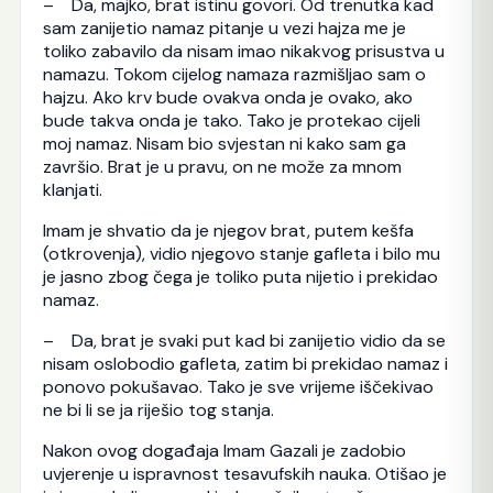
– Da, majko, brat istinu govori. Od trenutka kad
sam zanijetio namaz pitanje u vezi hajza me je
toliko zabavilo da nisam imao nikakvog prisustva u
namazu. Tokom cijelog namaza razmišljao sam o
hajzu. Ako krv bude ovakva onda je ovako, ako
bude takva onda je tako. Tako je protekao cijeli
moj namaz. Nisam bio svjestan ni kako sam ga
završio. Brat je u pravu, on ne može za mnom
klanjati.
Imam je shvatio da je njegov brat, putem kešfa
(otkrovenja), vidio njegovo stanje gafleta i bilo mu
je jasno zbog čega je toliko puta nijetio i prekidao
namaz.
– Da, brat je svaki put kad bi zanijetio vidio da se
nisam oslobodio gafleta, zatim bi prekidao namaz i
ponovo pokušavao. Tako je sve vrijeme iščekivao
ne bi li se ja riješio tog stanja.
Nakon ovog događaja Imam Gazali je zadobio
uvjerenje u ispravnost tesavufskih nauka. Otišao je