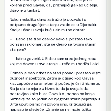
koljena pred Gavsa, k.s., priznajući ga kao učitelja.
Ušao je u tarikat.
Nakon nekoliko dana zatražio je dozvolu i u
potpuno drugačijem stanju vratio se u Dijarbakir.
Kad je ušao u svoju kuću, sin mu se obrati:
– Babo šta ti se desilo? Kako si postao tako
ponizan i skroman, šta se desilo sa tvojim starim
stanjem?
– Istinu govoriš. U Bitlisu sam sreo jednog roba
koji me doveo u ovo stanje – reče mu hodža Halid.
Odmah je dao otkaz na stari posao i prestao vršiti
dužnost inspektora. Zatim je otišao kod Gavsa,
k.s., započeo sa amelom tj. počeo je činiti hizmete.
Bio je do te mjere u hizmetu da je svoja leđa
postavljao kako bi se Gavs, k.s., popeo na konja.
Saznavši za to, jedan od njegovih starih prijatelja iz
Sirta uputi pismo njegovom sinu. Kritikujući ga,
napisao je sljedeće: „Znanje se ne može toliko