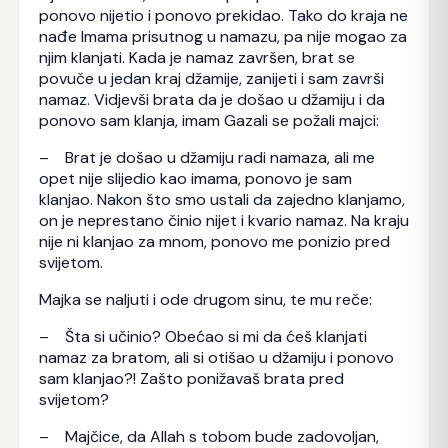
ponovo nijetio i ponovo prekidao. Tako do kraja ne
nađe Imama prisutnog u namazu, pa nije mogao za
njim klanjati. Kada je namaz završen, brat se
povuče u jedan kraj džamije, zanijeti i sam završi
namaz. Vidjevši brata da je došao u džamiju i da
ponovo sam klanja, imam Gazali se požali majci:
– Brat je došao u džamiju radi namaza, ali me
opet nije slijedio kao imama, ponovo je sam
klanjao. Nakon što smo ustali da zajedno klanjamo,
on je neprestano činio nijet i kvario namaz. Na kraju
nije ni klanjao za mnom, ponovo me ponizio pred
svijetom.
Majka se naljuti i ode drugom sinu, te mu reče:
– Šta si učinio? Obećao si mi da ćeš klanjati
namaz za bratom, ali si otišao u džamiju i ponovo
sam klanjao?! Zašto ponižavaš brata pred
svijetom?
– Majčice, da Allah s tobom bude zadovoljan,