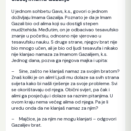
U jednom sohbetu Gavs, k.s., govori o jednom
doživljaju Imama Gazalija. Poznato je da je Imam
Gazali bio od alima koji su dostigli stepen
mudžtehida. Međutim, on je odbacivao tesavufsko
znanje u početku, odnosno nije vjerovao u
tesavufsku nauku. S druge strane, njegov brat nije
bio mnogo učen, ali je bio od ljudi tesavufa i nikako
nije klanjao namaza za Imamom Gazalijem, k.s.
Jednog dana, pozva ga njegova majka i upita:
– Sine, zašto ne klanjaš namaz za svojim bratom?
Znaš koliki je on alim! Ljudi mu dolaze sa svih strana
svijeta kako bi našli rješenje za svoje probleme. Svi
se okorištavaju od njega. Obični svijet, pa čak i
alimi ga posjećuju i dolaze sa raznim pitanjima. U
ovom kraju nema većeg alima od njega. Pa je li
uredu onda da ne klanjaš namaz za njim?
– Majčice, ja za njim ne mogu klanjati – odgovori
Gazalijev brat.