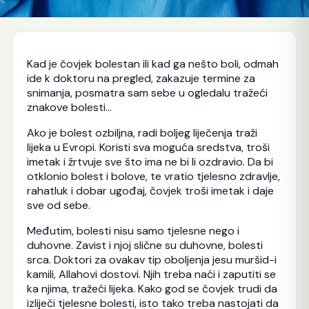
Kad je čovjek bolestan ili kad ga nešto boli, odmah
ide k doktoru na pregled, zakazuje termine za
snimanja, posmatra sam sebe u ogledalu tražeći
znakove bolesti…
Ako je bolest ozbiljna, radi boljeg liječenja traži
lijeka u Evropi. Koristi sva moguća sredstva, troši
imetak i žrtvuje sve što ima ne bi li ozdravio. Da bi
otklonio bolest i bolove, te vratio tjelesno zdravlje,
rahatluk i dobar ugođaj, čovjek troši imetak i daje
sve od sebe.
Međutim, bolesti nisu samo tjelesne nego i
duhovne. Zavist i njoj slične su duhovne, bolesti
srca. Doktori za ovakav tip oboljenja jesu muršid-i
kamili, Allahovi dostovi. Njih treba naći i zaputiti se
ka njima, tražeći lijeka. Kako god se čovjek trudi da
izliječi tjelesne bolesti, isto tako treba nastojati da