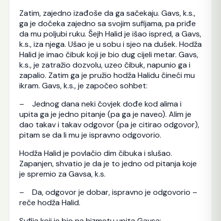
Zatim, zajedno izađoše da ga sačekaju. Gavs, k.s.,
ga je dočeka zajedno sa svojim sufijama, pa priđe
da mu poljubi ruku. Šejh Halid je išao ispred, a Gavs,
k.s., iza njega. Ušao je u sobu i sjeo na dušek. Hodža
Halid je imao čibuk koji je bio dug cijeli metar. Gavs,
k.s., je zatražio dozvolu, uzeo čibuk, napunio ga i
zapalio. Zatim ga je pružio hodža Halidu čineći mu
ikram. Gavs, k.s., je započeo sohbet:
– Jednog dana neki čovjek dođe kod alima i
upita ga je jedno pitanje (pa ga je naveo). Alim je
dao takav i takav odgovor (pa je citirao odgovor),
pitam se da li mu je ispravno odgovorio.
Hodža Halid je povlačio dim čibuka i slušao.
Zapanjen, shvatio je da je to jedno od pitanja koje
je spremio za Gavsa, k.s.
– Da, odgovor je dobar, ispravno je odgovorio –
reče hodža Halid.
Sufija koji je bio na hizmetu upita Gavsa: