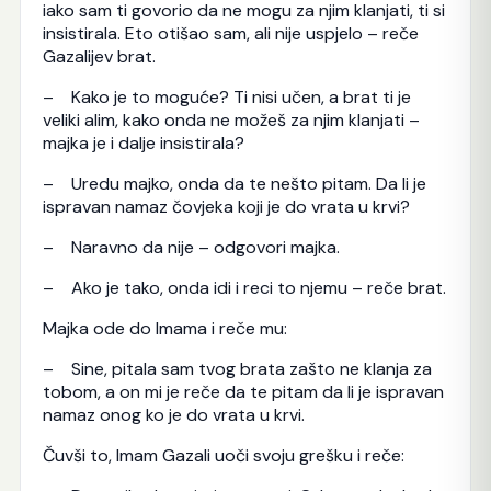
iako sam ti govorio da ne mogu za njim klanjati, ti si
insistirala. Eto otišao sam, ali nije uspjelo – reče
Gazalijev brat.
– Kako je to moguće? Ti nisi učen, a brat ti je
veliki alim, kako onda ne možeš za njim klanjati –
majka je i dalje insistirala?
– Uredu majko, onda da te nešto pitam. Da li je
ispravan namaz čovjeka koji je do vrata u krvi?
– Naravno da nije – odgovori majka.
– Ako je tako, onda idi i reci to njemu – reče brat.
Majka ode do Imama i reče mu:
– Sine, pitala sam tvog brata zašto ne klanja za
tobom, a on mi je reče da te pitam da li je ispravan
namaz onog ko je do vrata u krvi.
Čuvši to, Imam Gazali uoči svoju grešku i reče: