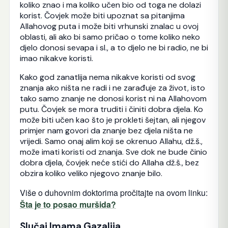
koliko znao i ma koliko učen bio od toga ne dolazi
korist. Čovjek može biti upoznat sa pitanjima
Allahovog puta i može biti vrhunski znalac u ovoj
oblasti, ali ako bi samo pričao o tome koliko neko
djelo donosi sevapa i sl., a to djelo ne bi radio, ne bi
imao nikakve koristi.
Kako god zanatlija nema nikakve koristi od svog
znanja ako ništa ne radi i ne zarađuje za život, isto
tako samo znanje ne donosi korist ni na Allahovom
putu. Čovjek se mora truditi i činiti dobra djela. Ko
može biti učen kao što je prokleti šejtan, ali njegov
primjer nam govori da znanje bez djela ništa ne
vrijedi. Samo onaj alim koji se okrenuo Allahu, dž.š.,
može imati koristi od znanja. Sve dok ne bude činio
dobra djela, čovjek neće stići do Allaha dž.š., bez
obzira koliko veliko njegovo znanje bilo.
Više o duhovnim doktorima pročitajte na ovom linku:
Šta je to posao muršida?
Slučaj Imama Gazalija