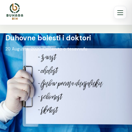
Duhovne bolesti i doktori
20 Augusta, 2020
•
Općenito o tesavvufu