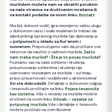
muršidom možete nam se obratiti porukom
na naše stranice na društvenim mrežama ili
na kontakt podatke na ovom linku:
Kontakt
Muršid, duhovni vodič, igra neizmjerno važnu ulogu
u duhovnom rastu i svaki musliman bi trebao da
slijedi jednog ispravnog muršida čije djelovanje je
u
potpunosti u skladu sa Kur’anom i
sunnetom
. Preporučujemo vam da pročitate ove
tekstove da naučite o važnosti muršida:
Zašto
nam treba muršid?
i
Šta je to posao muršida?
Pozivamo vas na naše sohbete i druženja,
prisustvovanje sohbetima i druženje nije
uvjetovano vezivanjem za muršida – svi imaju
pravo prisustvovati i sudjelovati u aktivnostima!
Svi ste dobrodošli.
Detaljnije o duhovnom odgoju
i tesavvufu pročitajte na linku:
Pojava tesavvufa
kao sistema
. Više o vezanju za muršida možete
pročitati na ovom linku:
Intisab – vezanje za
potpunog muršida
Više i detaljnije o tesavvufu
možete pročitati na ovim likovima: