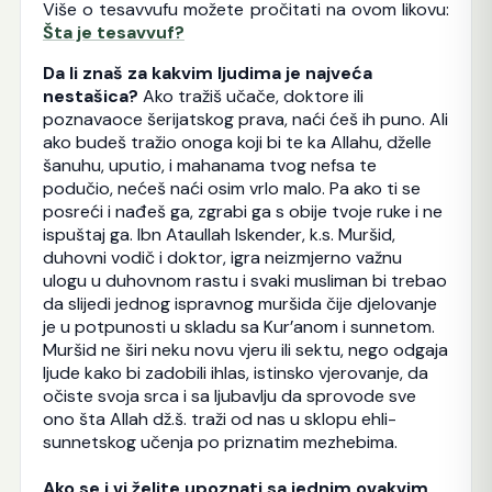
Više o tesavvufu možete pročitati na ovom likovu:
Šta je tesavvuf?
Da li znaš za kakvim ljudima je najveća
nestašica?
Ako tražiš učače, doktore ili
poznavaoce šerijatskog prava, naći ćeš ih puno. Ali
ako budeš tražio onoga koji bi te ka Allahu, dželle
šanuhu, uputio, i mahanama tvog nefsa te
podučio, nećeš naći osim vrlo malo. Pa ako ti se
posreći i nađeš ga, zgrabi ga s obije tvoje ruke i ne
ispuštaj ga. Ibn Ataullah Iskender, k.s. Muršid,
duhovni vodič i doktor, igra neizmjerno važnu
ulogu u duhovnom rastu i svaki musliman bi trebao
da slijedi jednog ispravnog muršida čije djelovanje
je u potpunosti u skladu sa Kur’anom i sunnetom.
Muršid ne širi neku novu vjeru ili sektu, nego odgaja
ljude kako bi zadobili ihlas, istinsko vjerovanje, da
očiste svoja srca i sa ljubavlju da sprovode sve
ono šta Allah dž.š. traži od nas u sklopu ehli-
sunnetskog učenja po priznatim mezhebima.
Ako se i vi želite upoznati sa jednim ovakvim