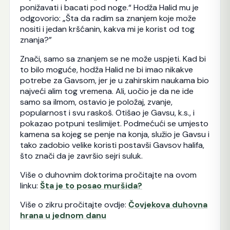
ponižavati i bacati pod noge.“ Hodža Halid mu je
odgovorio: „Šta da radim sa znanjem koje može
nositi i jedan kršćanin, kakva mi je korist od tog
znanja?”
Znači, samo sa znanjem se ne može uspjeti. Kad bi
to bilo moguće, hodža Halid ne bi imao nikakve
potrebe za Gavsom, jer je u zahirskim naukama bio
najveći alim tog vremena. Ali, uočio je da ne ide
samo sa ilmom, ostavio je položaj, zvanje,
popularnost i svu raskoš. Otišao je Gavsu, k.s., i
pokazao potpuni teslimijet. Podmećući se umjesto
kamena sa kojeg se penje na konja, služio je Gavsu i
tako zadobio velike koristi postavši Gavsov halifa,
što znači da je završio sejri suluk.
Više o duhovnim doktorima pročitajte na ovom
linku:
Šta je to posao muršida?
Više o zikru pročitajte ovdje:
Čovjekova duhovna
hrana u jednom danu