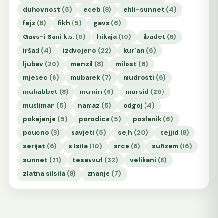
duhovnost
(5)
edeb
(8)
ehli-sunnet
(4)
fejz
(8)
fikh
(5)
gavs
(6)
Gavs-i Sani k.s.
(5)
hikaja
(10)
ibadet
(8)
iršad
(4)
izdvojeno
(22)
kur'an
(6)
ljubav
(20)
menzil
(8)
milost
(6)
mjesec
(6)
mubarek
(7)
mudrosti
(6)
muhabbet
(8)
mumin
(6)
mursid
(25)
musliman
(5)
namaz
(5)
odgoj
(4)
pokajanje
(5)
porodica
(5)
poslanik
(6)
poucno
(8)
savjeti
(5)
sejh
(20)
sejjid
(8)
serijat
(6)
silsila
(10)
srce
(8)
sufizam
(16)
sunnet
(21)
tesavvuf
(32)
velikani
(8)
zlatna silsila
(8)
znanje
(7)