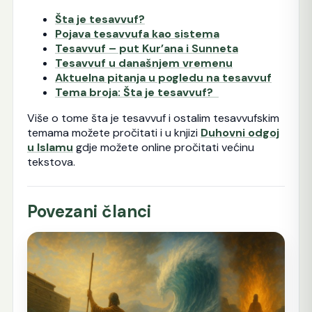
Šta je tesavvuf?
Pojava tesavvufa kao sistema
Tesavvuf – put Kur’ana i Sunneta
Tesavvuf u današnjem vremenu
Aktuelna pitanja u pogledu na tesavvuf
Tema broja: Šta je tesavvuf?
Više o tome šta je tesavvuf i ostalim tesavvufskim
temama možete pročitati i u knjizi
Duhovni odgoj
u Islamu
gdje možete online pročitati većinu
tekstova.
Povezani članci