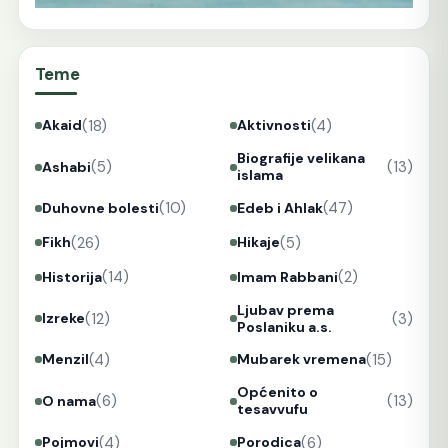
Teme
(18)
(4)
Akaid
Aktivnosti
Biografije velikana
(5)
(13)
Ashabi
islama
(10)
(47)
Duhovne bolesti
Edeb i Ahlak
(26)
(5)
Fikh
Hikaje
(14)
(2)
Historija
Imam Rabbani
Ljubav prema
(12)
(3)
Izreke
Poslaniku a.s.
(4)
(15)
Menzil
Mubarek vremena
Općenito o
(6)
(13)
O nama
tesavvufu
(4)
(6)
Pojmovi
Porodica