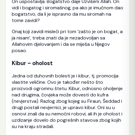
On uspostavlja. Bogatstvo daje Uzvišeni Allah. On
vidi i bogatog i siromašnog, pa ako je imućnom dao
bogatstvo, da li je ispravno da mu siromah na
tome zavidi?
Onaj koji zavidi misleći pri tom ‘zašto je on bogat, a
ja nisam’, treba znati da je nezadovoljan sa
Allahovim djelovanjem i da se miješa u Njegov
posao.
Kibur – oholost
Jedna od duhovnih bolesti je i kibur, tj. promocija
vlastite veličine. Ovo je također nešto što
proizvodi ogromnu štetu. Kibur, odnosno oholjenje
nad drugima, čovjeka može dovesti do kufra
(nevjerstva). Razlog zbog kojeg su Firaun, Šeddad i
drugi postali nevjernici, je upravo kibur. Oni su u
osnovi znali da su nemoćni robovi, ali ih je oholost i
uzdizanje dovelo do pogrešnih stavova zbog kojih
su na kraju stradali.