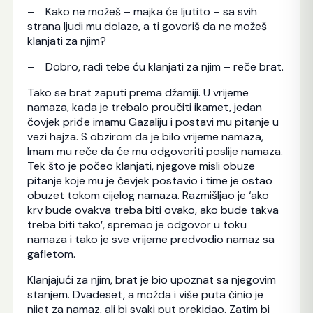
– Kako ne možeš – majka će ljutito – sa svih
strana ljudi mu dolaze, a ti govoriš da ne možeš
klanjati za njim?
– Dobro, radi tebe ću klanjati za njim – reče brat.
Tako se brat zaputi prema džamiji. U vrijeme
namaza, kada je trebalo proučiti ikamet, jedan
čovjek priđe imamu Gazaliju i postavi mu pitanje u
vezi hajza. S obzirom da je bilo vrijeme namaza,
Imam mu reče da će mu odgovoriti poslije namaza.
Tek što je počeo klanjati, njegove misli obuze
pitanje koje mu je čevjek postavio i time je ostao
obuzet tokom cijelog namaza. Razmišljao je ‘ako
krv bude ovakva treba biti ovako, ako bude takva
treba biti tako’, spremao je odgovor u toku
namaza i tako je sve vrijeme predvodio namaz sa
gafletom.
Klanjajući za njim, brat je bio upoznat sa njegovim
stanjem. Dvadeset, a možda i više puta činio je
nijet za namaz, ali bi svaki put prekidao. Zatim bi