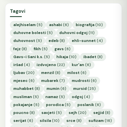
Tagovi
alejhiselam
(5)
ashabi
(6)
biografija
(10)
duhovne bolesti
(5)
duhovni odgoj
(11)
duhovnost
(5)
edeb
(8)
ehli-sunnet
(4)
fejz
(8)
fikh
(5)
gavs
(6)
Gavs-i Sani k.s.
(5)
hikaja
(10)
ibadet
(8)
iršad
(4)
izdvojeno
(22)
kur'an
(6)
ljubav
(20)
menzil
(8)
milost
(6)
mjesec
(6)
mubarek
(7)
mudrosti
(6)
muhabbet
(8)
mumin
(6)
mursid
(25)
musliman
(5)
namaz
(5)
odgoj
(4)
pokajanje
(5)
porodica
(5)
poslanik
(6)
poucno
(8)
savjeti
(5)
sejh
(20)
sejjid
(8)
serijat
(6)
silsila
(10)
srce
(8)
sufizam
(16)