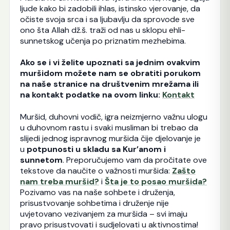
ljude kako bi zadobili ihlas, istinsko vjerovanje, da
očiste svoja srca i sa ljubavlju da sprovode sve
ono šta Allah dž.š. traži od nas u sklopu ehli-
sunnetskog učenja po priznatim mezhebima.
Ako se i vi želite upoznati sa jednim ovakvim
muršidom možete nam se obratiti porukom
na naše stranice na društvenim mrežama ili
na kontakt podatke na ovom linku:
Kontakt
Muršid, duhovni vodič, igra neizmjerno važnu ulogu
u duhovnom rastu i svaki musliman bi trebao da
slijedi jednog ispravnog muršida čije djelovanje je
u
potpunosti u skladu sa Kur’anom i
sunnetom
. Preporučujemo vam da pročitate ove
tekstove da naučite o važnosti muršida:
Zašto
nam treba muršid?
i
Šta je to posao muršida?
Pozivamo vas na naše sohbete i druženja,
prisustvovanje sohbetima i druženje nije
uvjetovano vezivanjem za muršida – svi imaju
pravo prisustvovati i sudjelovati u aktivnostima!