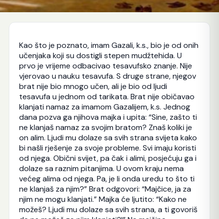
Kao što je poznato, imam Gazali, k.s., bio je od onih
učenjaka koji su dostigli stepen mudžtehida. U
prvo je vrijeme odbacivao tesavufsko znanje. Nije
vjerovao u nauku tesavufa. S druge strane, njegov
brat nije bio mnogo učen, ali je bio od ljudi
tesavufa u jednom od tarikata. Brat nije običavao
klanjati namaz za imamom Gazalijem, k.s. Jednog
dana pozva ga njihova majka i upita: “Sine, zašto ti
ne klanjaš namaz za svojim bratom? Znaš koliki je
on alim. Ljudi mu dolaze sa svih strana svijeta kako
bi našli rješenje za svoje probleme. Svi imaju koristi
od njega. Obični svijet, pa čak i alimi, posjećuju ga i
dolaze sa raznim pitanjima. U ovom kraju nema
većeg alima od njega. Pa, je li onda uredu to što ti
ne klanjaš za njim?” Brat odgovori: “Majčice, ja za
njim ne mogu klanjati.” Majka će ljutito: “Kako ne
možeš? Ljudi mu dolaze sa svih strana, a ti govoriš