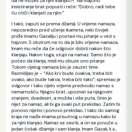
da ne možeš za njim klanjati?!” Na majčino
insistiranje brat popusti i reče: “Dobro, radi tebe
ću otići i klanjati za njim.”
I tako, zaputi se prema džamiji. U vrijeme namaza,
neposredno pred učenje ikameta, neki čovjek
priđe imamu Gazaliju i postavi mu pitanje u vezi s
hajzom. S obzirom na to da je bilo vrijeme namaza,
Imam mu reče da će odgovor dobiti nakon što
klanjaju. Nakon toga, stupi na namaz. Samo što je
počeo da klanja, misli mu obuze ono pitanje.
Tokom cijelog namaza bio je zauzet time.
Razmišljao je – “Ako krv bude ovakva, treba biti
ovako, ako bude takva, treba biti tako”; spremao je
odgovor i tako cijelo vrijeme predvodio namaz s
nemarnošću. Njegov brat, upoznat sa njegovim
stanjem, dvadeset, a možda i više puta, činio je
nijet za namaz, ali bi ga svaki put prekidao. Zatim bi
ponovo nijetio i ponovo prekidao. I tako do samog
kraja ne nađe imama prisutnog u namazu kako bi
za njim klanjao. Namaz se završi, a on se povuče u
jedan ćošak džamije i sam klanja. Imam Gazali, k.s.,