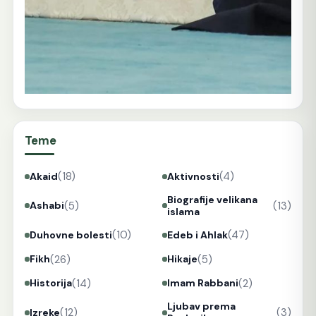
Teme
(18)
(4)
Akaid
Aktivnosti
Biografije velikana
(5)
(13)
Ashabi
islama
(10)
(47)
Duhovne bolesti
Edeb i Ahlak
(26)
(5)
Fikh
Hikaje
(14)
(2)
Historija
Imam Rabbani
Ljubav prema
(12)
(3)
Izreke