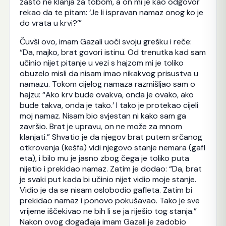
zašto ne klanja za tobom, a on mi je kao odgovor
rekao da te pitam: ‘Je li ispravan namaz onog ko je
do vrata u krvi?’”
Čuvši ovo, imam Gazali uoči svoju grešku i reče:
“Da, majko, brat govori istinu. Od trenutka kad sam
učinio nijet pitanje u vezi s hajzom mi je toliko
obuzelo misli da nisam imao nikakvog prisustva u
namazu. Tokom cijelog namaza razmišljao sam o
hajzu: “Ako krv bude ovakva, onda je ovako, ako
bude takva, onda je tako.’ I tako je protekao cijeli
moj namaz. Nisam bio svjestan ni kako sam ga
završio. Brat je upravu, on ne može za mnom
klanjati.” Shvatio je da njegov brat putem srčanog
otkrovenja (kešfa) vidi njegovo stanje nemara (gafl
eta), i bilo mu je jasno zbog čega je toliko puta
nijetio i prekidao namaz. Zatim je dodao: “Da, brat
je svaki put kada bi učinio nijet vidio moje stanje.
Vidio je da se nisam oslobodio gafleta. Zatim bi
prekidao namaz i ponovo pokušavao. Tako je sve
vrijeme iščekivao ne bih li se ja riješio tog stanja.”
Nakon ovog događaja imam Gazali je zadobio