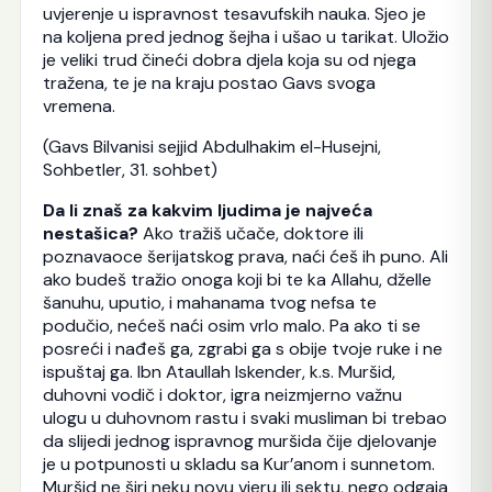
uvjerenje u ispravnost tesavufskih nauka. Sjeo je
na koljena pred jednog šejha i ušao u tarikat. Uložio
je veliki trud čineći dobra djela koja su od njega
tražena, te je na kraju postao Gavs svoga
vremena.
(Gavs Bilvanisi sejjid Abdulhakim el-Husejni,
Sohbetler, 31. sohbet)
Da li znaš za kakvim ljudima je najveća
nestašica?
Ako tražiš učače, doktore ili
poznavaoce šerijatskog prava, naći ćeš ih puno. Ali
ako budeš tražio onoga koji bi te ka Allahu, dželle
šanuhu, uputio, i mahanama tvog nefsa te
podučio, nećeš naći osim vrlo malo. Pa ako ti se
posreći i nađeš ga, zgrabi ga s obije tvoje ruke i ne
ispuštaj ga. Ibn Ataullah Iskender, k.s. Muršid,
duhovni vodič i doktor, igra neizmjerno važnu
ulogu u duhovnom rastu i svaki musliman bi trebao
da slijedi jednog ispravnog muršida čije djelovanje
je u potpunosti u skladu sa Kur’anom i sunnetom.
Muršid ne širi neku novu vjeru ili sektu, nego odgaja