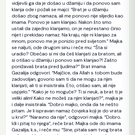
vidjevši ga da je došao u džamiju i da ponovo sam
klanja ode i požali se majci: “Brat je u džamiju
došao zbog namaza, ali me ponovo nije slijedio kao
imama. Ponovo je sam klanjao. Nakon što smo
ustali da zajedno klanjamo, on je neprestano činio
nijet i prekidao namaz. Na kraju, nije ni klanjao za
mnom, ponovo me je ponizio pred svijetom.” Majka
se naljuti, ode drugom sinu i reče mu: “Šta si
uradio? Obećao si mi da ćeš klanjati za bratom, ali
si otišao u džamiju i ponovo sam klanjao?! Zašto
ponižavaš brata pred ljudima?” Brat imama
Gazalija odgovori: “Majčice, da Allah s tobom bude
zadovoljan, govorio sam ti da ne mogu za njim
klanjati, ali ti si insistirala. Eto, otišao sam, ali nije
uspjelo.” “Kako je to moguće? Ti si neuk, a brat ti je
veliki alim! Kako ne možeš za njim klanjati?”, majka je
i dalje insistirala. “Dobro majko, onda da te nešto
pitam. Je li ispravan namaz čovjeka koji je do vrata
u krvi?” “Naravno da nije”, odgovori majka. “Dobro.
Idi i pitaj to njega”, reče brat. Majka ode do imama
Gazalija, k.s., i reče mu: “Sine, pitala sam tvog brata