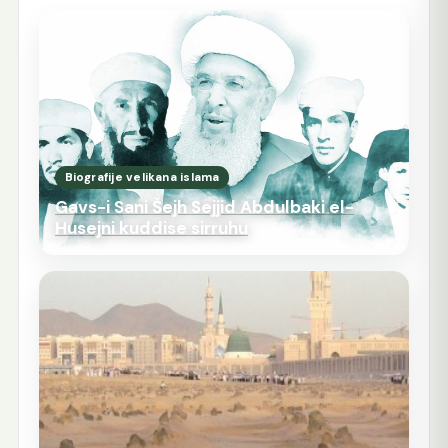
Biografije velikana islama
Gavs-i Sani Šejh Sejjid Abdulbaki el-
Husejni kuddise sirruhu