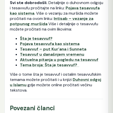
Svi ste dobrodošli.
Detaljnije o duhovnom odgoju
i tesavvufu pročitajte na linku:
Pojava tesavvufa
kao sistema
. Više o vezanju za muršida možete
pročitati na ovom linku:
Intisab – vezanje za
potpunog muršida
Više i detaljnije o tesavvufu
možete pročitati na ovim likovima:
Šta je tesavvuf?
Pojava tesavvufa kao sistema
Tesavvuf – put Kur’ana i Sunneta
Tesavvuf u današnjem vremenu
Aktuelna pitanja u pogledu na tesavvuf
Tema broja: Šta je tesavvuf?
Više o tome šta je tesavvuf i ostalim tesavvufskim
temama možete pročitati i u knjizi
Duhovni odgoj
u Islamu
gdje možete online pročitati većinu
tekstova.
Povezani članci