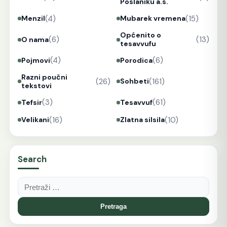
Poslaniku a.s.
(4)
(15)
Menzil
Mubarek vremena
Općenito o
(6)
(13)
O nama
tesavvufu
(4)
(6)
Pojmovi
Porodica
Razni poučni
(26)
(161)
Sohbeti
tekstovi
(3)
(61)
Tefsir
Tesavvuf
(16)
(10)
Velikani
Zlatna silsila
Search
Pretraga: