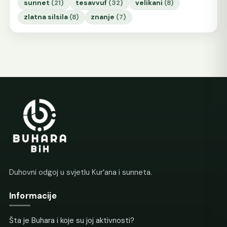
sunnet
(21)
tesavvuf
(32)
velikani
(8)
zlatna silsila
(8)
znanje
(7)
Duhovni odgoj u svjetlu Kur’ana i sunneta.
Informacije
Šta je Buhara i koje su joj aktivnosti?