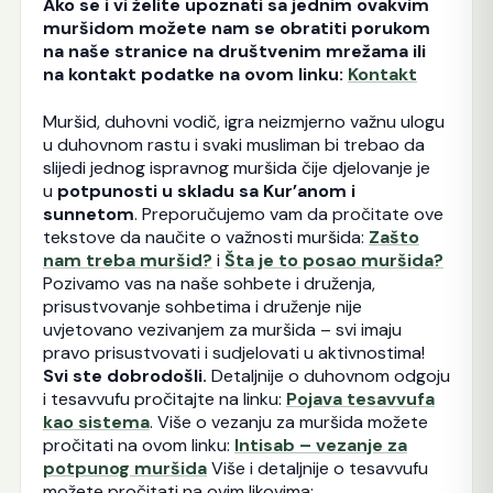
Ako se i vi želite upoznati sa jednim ovakvim
muršidom možete nam se obratiti porukom
na naše stranice na društvenim mrežama ili
na kontakt podatke na ovom linku:
Kontakt
Muršid, duhovni vodič, igra neizmjerno važnu ulogu
u duhovnom rastu i svaki musliman bi trebao da
slijedi jednog ispravnog muršida čije djelovanje je
u
potpunosti u skladu sa Kur’anom i
sunnetom
. Preporučujemo vam da pročitate ove
tekstove da naučite o važnosti muršida:
Zašto
nam treba muršid?
i
Šta je to posao muršida?
Pozivamo vas na naše sohbete i druženja,
prisustvovanje sohbetima i druženje nije
uvjetovano vezivanjem za muršida – svi imaju
pravo prisustvovati i sudjelovati u aktivnostima!
Svi ste dobrodošli.
Detaljnije o duhovnom odgoju
i tesavvufu pročitajte na linku:
Pojava tesavvufa
kao sistema
. Više o vezanju za muršida možete
pročitati na ovom linku:
Intisab – vezanje za
potpunog muršida
Više i detaljnije o tesavvufu
možete pročitati na ovim likovima: