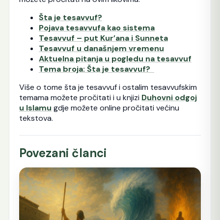
Šta je tesavvuf?
Pojava tesavvufa kao sistema
Tesavvuf – put Kur’ana i Sunneta
Tesavvuf u današnjem vremenu
Aktuelna pitanja u pogledu na tesavvuf
Tema broja: Šta je tesavvuf?
Više o tome šta je tesavvuf i ostalim tesavvufskim
temama možete pročitati i u knjizi
Duhovni odgoj
u Islamu
gdje možete online pročitati većinu
tekstova.
Povezani članci