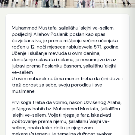
Muhammed Mustafa, ṣallallāhu ʿalejhi ve-sellem,
posljednji Allahov Poslanik poslan kao spas
čovječanstvu, je prema mišljenju večine učenjaka
rođen u 12. noći mjeseca rabiulevvela 571. godine.
Učenje i slušanje mevluda u ovim danima,
donošenje salavata i selama, je nesumnjivo izraz
ljubavi prema Poslaniku časnom, ṣallallāhu ʿalejhi
ve-sellem
U ovim mubarek noćima mumin treba da čini dove i
traži oprost za sebe, svoju porodicu i sve
muslimane.
Prvi koga treba da volimo, nakon Uzvišenog Allaha,
je Njegov habib hz. Muhammed Mustafa, ṣallallāhu
ʿalejhi ve-sellem. Voljeti njega je farz. Iskazivati
poštovanje prema njemu, ṣallallāhu ʿalejhi ve-
sellem, onako kako dolikuje njegovom
mekamu/stepenu, je temeljna dužnost svakog