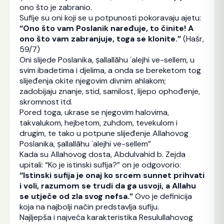
ono što je zabranio.
Sufije su oni koji se u potpunosti pokoravaju ajetu:
“Ono što vam Poslanik naređuje, to činite! A
ono što vam zabranjuje, toga se klonite.”
(Hašr,
59/7)
Oni slijede Poslanika, ṣallallāhu ʿalejhi ve-sellem, u
svim ibadetima i djelima, a onda se bereketom tog
slijeđenja okite njegovim divnim ahlakom;
zadobijaju znanje, stid, samilost, lijepo ophođenje,
skromnost itd.
Pored toga, ukrase se njegovim halovima,
takvalukom, hejbetom, zuhdom, tevekulom i
drugim, te tako u potpune slijeđenje Allahovog
Poslanika, ṣallallāhu ʿalejhi ve-sellem”
Kada su Allahovog dosta, Abdulvahid b. Zejda
upitali: “Ko je istinski sufija?” on je odgovorio:
“Istinski sufija je onaj ko srcem sunnet prihvati
i voli, razumom se trudi da ga usvoji, a Allahu
se utječe od zla svog nefsa.”
Ovo je definicija
koja na najbolji način predstavlja sufiju.
Najljepša i najveća karakteristika Resulullahovog