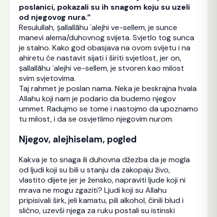
poslanici, pokazali su ih snagom koju su uzeli
od njegovog nura.”
Resulullah, ṣallallāhu ʿalejhi ve-sellem, je sunce
manevi alema/duhovnog svijeta. Svjetlo tog sunca
je stalno. Kako god obasjava na ovom svijetu i na
ahiretu će nastavit sijati i širiti svjetlost, jer on,
ṣallallāhu ʿalejhi ve-sellem, je stvoren kao milost
svim svjetovima.
Taj rahmet je poslan nama. Neka je beskrajna hvala
Allahu koji nam je podario da budemo njegov
ummet. Radujmo se tome i nastojmo da upoznamo
tu milost, i da se osvjetlimo njegovim nurom.
Njegov, alejhiselam, pogled
Kakva je to snaga ili duhovna džezba da je mogla
od ljudi koji su bili u stanju da zakopaju živo,
vlastito dijete jer je žensko, napraviti ljude koji ni
mrava ne mogu zgaziti? Ljudi koji su Allahu
pripisivali širk, jeli kamatu, pili alkohol, činili blud i
slično, uzevši njega za ruku postali su istinski