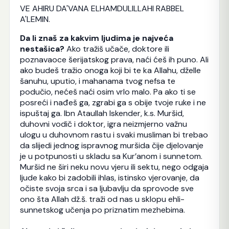
VE AHIRU DA'VANA ELHAMDULILLAHI RABBEL
A'LEMIN.
Da li znaš za kakvim ljudima je najveća
nestašica?
Ako tražiš učače, doktore ili
poznavaoce šerijatskog prava, naći ćeš ih puno. Ali
ako budeš tražio onoga koji bi te ka Allahu, dželle
šanuhu, uputio, i mahanama tvog nefsa te
podučio, nećeš naći osim vrlo malo. Pa ako ti se
posreći i nađeš ga, zgrabi ga s obije tvoje ruke i ne
ispuštaj ga. Ibn Ataullah Iskender, k.s. Muršid,
duhovni vodič i doktor, igra neizmjerno važnu
ulogu u duhovnom rastu i svaki musliman bi trebao
da slijedi jednog ispravnog muršida čije djelovanje
je u potpunosti u skladu sa Kur’anom i sunnetom.
Muršid ne širi neku novu vjeru ili sektu, nego odgaja
ljude kako bi zadobili ihlas, istinsko vjerovanje, da
očiste svoja srca i sa ljubavlju da sprovode sve
ono šta Allah dž.š. traži od nas u sklopu ehli-
sunnetskog učenja po priznatim mezhebima.