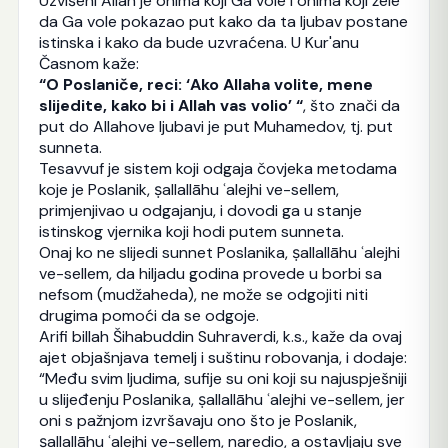
Uzvišeni Allah je onima koji Ga vole i onima koji žele
da Ga vole pokazao put kako da ta ljubav postane
istinska i kako da bude uzvraćena. U Kur'anu
Časnom kaže:
“O Poslaniče, reci: ‘Ako Allaha volite, mene
slijedite, kako bi i Allah vas volio’ “
, što znači da
put do Allahove ljubavi je put Muhamedov, tj. put
sunneta.
Tesavvuf je sistem koji odgaja čovjeka metodama
koje je Poslanik, ṣallallāhu ʿalejhi ve-sellem,
primjenjivao u odgajanju, i dovodi ga u stanje
istinskog vjernika koji hodi putem sunneta.
Onaj ko ne slijedi sunnet Poslanika, ṣallallāhu ʿalejhi
ve-sellem, da hiljadu godina provede u borbi sa
nefsom (mudžaheda), ne može se odgojiti niti
drugima pomoći da se odgoje.
Arifi billah Šihabuddin Suhraverdi, k.s., kaže da ovaj
ajet objašnjava temelj i suštinu robovanja, i dodaje:
“Među svim ljudima, sufije su oni koji su najuspješniji
u slijeđenju Poslanika, ṣallallāhu ʿalejhi ve-sellem, jer
oni s pažnjom izvršavaju ono što je Poslanik,
ṣallallāhu ʿalejhi ve-sellem, naredio, a ostavljaju sve