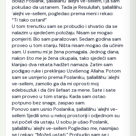
dolazi Poslanik, ṣallallāhu ʿalejhi ve-sellem, i ja sam
pokušao da ustanem. Tada je Resulullah, ṣallallāhu
ʿalejhi ve-sellem, pogledao prema meni i rekao:
“Ti tako ostani!”
U tom trenutku sam se probudio i shvatio da se
nalazim u sjedećem položaju. Nisam se mogao
pomjeriti. Bio sam paralizovan. Sedam godina sam
proveo u tom stanju. Ništa nisam mogao da učinim
sam. U svemu mi je žena pomagala. Jednog dana,
nakon što me je žena okupala, tako sjedeći sam
klanjao dva rekata hadžet namaza. Zatim sam
podigao ruke i preklinjao Uzvišenog Allaha. Potom
sam se usmjerio prema Poslaniku, ṣallallāhu ʿalejhi
ve-sellem, zamolio ga da mi oprosti moj
edebsuzluk i da čini šefaat za mene. Sate i sate
sam proveo u tom stanju. Kada sam ostao
potpuno bez snage, zaspao sam.
Ponovo sam usnio Poslanika, ṣallallāhu ʿalejhi ve-
sellem Sjedili smo u nekoj prostoriji i odjednom su
svi počeli da ustaju. U sobu je ušao Poslanik,
ṣallallāhu ʿalejhi ve-sellem Pogledao me, nasmijao
se i rekao: “Možeš ustati.” Probudio sam se i