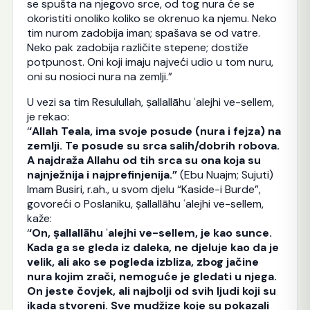
se spušta na njegovo srce, od tog nura će se
okoristiti onoliko koliko se okrenuo ka njemu. Neko
tim nurom zadobija iman; spašava se od vatre.
Neko pak zadobija različite stepene; dostiže
potpunost. Oni koji imaju najveći udio u tom nuru,
oni su nosioci nura na zemlji.”
U vezi sa tim Resulullah, ṣallallāhu ʿalejhi ve-sellem,
je rekao:
‘
‘Allah Teala, ima svoje posude (nura i fejza) na
zemlji. Te posude su srca salih/dobrih robova.
A najdraža Allahu od tih srca su ona koja su
najnježnija i najprefinjenija.”
(Ebu Nuajm; Sujuti)
Imam Busiri, r.ah., u svom djelu “Kaside-i Burde”,
govoreći o Poslaniku, ṣallallāhu ʿalejhi ve-sellem,
kaže:
‘
‘On, ṣallallāhu ʿalejhi ve-sellem, je kao sunce.
Kada ga se gleda iz daleka, ne djeluje kao da je
velik, ali ako se pogleda izbliza, zbog jačine
nura kojim zrači, nemoguće je gledati u njega.
On jeste čovjek, ali najbolji od svih ljudi koji su
ikada stvoreni. Sve mudžize koje su pokazali