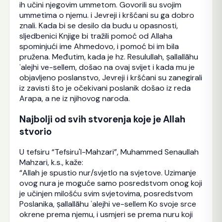
ih učini njegovim ummetom. Govorili su svojim
ummetima o njemu. i Jevreji i kršćani su ga dobro
znali. Kada bi se desilo da budu u opasnosti,
sljedbenici Knjige bi tražili pomoć od Allaha
spominjući ime Ahmedovo, i pomoć bi im bila
pružena. Međutim, kada je hz. Resulullah, ṣallallāhu
ʿalejhi ve-sellem, došao na ovaj svijet i kada mu je
objavljeno poslanstvo, Jevreji i kršćani su zanegirali
iz zavisti što je očekivani poslanik došao iz reda
Arapa, a ne iz njihovog naroda.
Najbolji od svih stvorenja koje je Allah
stvorio
U tefsiru “Tefsiru'l-Mahzari”, Muhammed Senaullah
Mahzari, k.s., kaže:
“Allah je spustio nur/svjetlo na svjetove. Uzimanje
ovog nura je moguće samo posredstvom onog koji
je učinjen milošću svim svjetovima, posredstvom
Poslanika, ṣallallāhu ʿalejhi ve-sellem Ko svoje srce
okrene prema njemu, i usmjeri se prema nuru koji