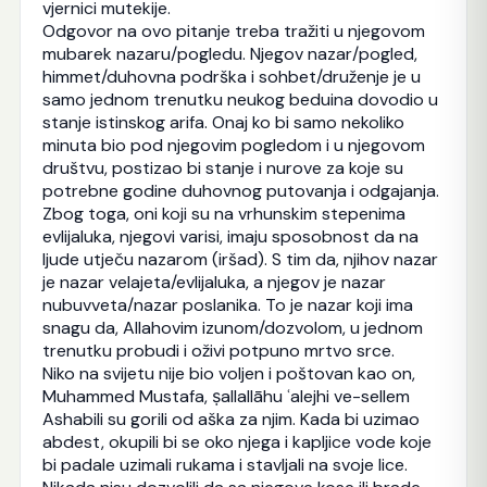
vjernici mutekije.
Odgovor na ovo pitanje treba tražiti u njegovom
mubarek nazaru/pogledu. Njegov nazar/pogled,
himmet/duhovna podrška i sohbet/druženje je u
samo jednom trenutku neukog beduina dovodio u
stanje istinskog arifa. Onaj ko bi samo nekoliko
minuta bio pod njegovim pogledom i u njegovom
društvu, postizao bi stanje i nurove za koje su
potrebne godine duhovnog putovanja i odgajanja.
Zbog toga, oni koji su na vrhunskim stepenima
evlijaluka, njegovi varisi, imaju sposobnost da na
ljude utječu nazarom (iršad). S tim da, njihov nazar
je nazar velajeta/evlijaluka, a njegov je nazar
nubuvveta/nazar poslanika. To je nazar koji ima
snagu da, Allahovim izunom/dozvolom, u jednom
trenutku probudi i oživi potpuno mrtvo srce.
Niko na svijetu nije bio voljen i poštovan kao on,
Muhammed Mustafa, ṣallallāhu ʿalejhi ve-sellem
Ashabili su gorili od aška za njim. Kada bi uzimao
abdest, okupili bi se oko njega i kapljice vode koje
bi padale uzimali rukama i stavljali na svoje lice.