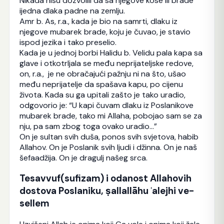
Nikada nisu dozvolili da sa njegove kose ili brade
ijedna dlaka padne na zemlju.
Amr b. As, r.a., kada je bio na samrti, dlaku iz
njegove mubarek brade, koju je čuvao, je stavio
ispod jezika i tako preselio.
Kada je u jednoj borbi Halidu b. Velidu pala kapa sa
glave i otkotrljala se među neprijateljske redove,
on, r.a., je ne obračajući pažnju ni na što, ušao
među neprijatelje da spašava kapu, po cijenu
života. Kada su ga upitali zašto je tako uradio,
odgovorio je: “U kapi čuvam dlaku iz Poslanikove
mubarek brade, tako mi Allaha, pobojao sam se za
nju, pa sam zbog toga ovako uradio…”
On je sultan svih duša, ponos svih svjetova, habib
Allahov. On je Poslanik svih ljudi i džinna. On je naš
šefaadžija. On je dragulj našeg srca.
Tesavvuf(sufizam) i odanost Allahovih
dostova Poslaniku, ṣallallāhu ʿalejhi ve-
sellem