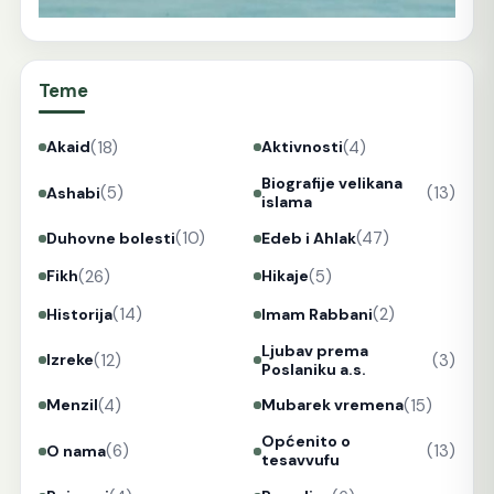
Teme
(18)
(4)
Akaid
Aktivnosti
Biografije velikana
(5)
(13)
Ashabi
islama
(10)
(47)
Duhovne bolesti
Edeb i Ahlak
(26)
(5)
Fikh
Hikaje
(14)
(2)
Historija
Imam Rabbani
Ljubav prema
(12)
(3)
Izreke
Poslaniku a.s.
(4)
(15)
Menzil
Mubarek vremena
Općenito o
(6)
(13)
O nama
tesavvufu