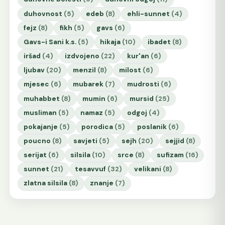
duhovnost
(5)
edeb
(8)
ehli-sunnet
(4)
fejz
(8)
fikh
(5)
gavs
(6)
Gavs-i Sani k.s.
(5)
hikaja
(10)
ibadet
(8)
iršad
(4)
izdvojeno
(22)
kur'an
(6)
ljubav
(20)
menzil
(8)
milost
(6)
mjesec
(6)
mubarek
(7)
mudrosti
(6)
muhabbet
(8)
mumin
(6)
mursid
(25)
musliman
(5)
namaz
(5)
odgoj
(4)
pokajanje
(5)
porodica
(5)
poslanik
(6)
poucno
(8)
savjeti
(5)
sejh
(20)
sejjid
(8)
serijat
(6)
silsila
(10)
srce
(8)
sufizam
(16)
sunnet
(21)
tesavvuf
(32)
velikani
(8)
zlatna silsila
(8)
znanje
(7)