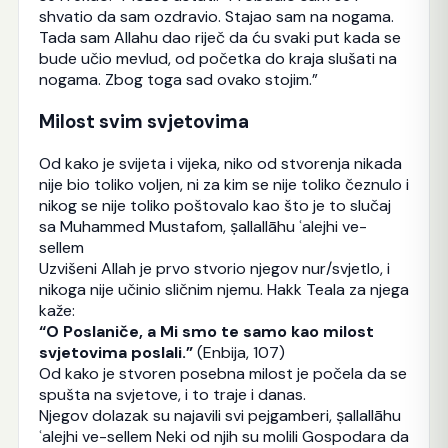
shvatio da sam ozdravio. Stajao sam na nogama.
Tada sam Allahu dao riječ da ću svaki put kada se
bude učio mevlud, od početka do kraja slušati na
nogama. Zbog toga sad ovako stojim.”
Milost svim svjetovima
Od kako je svijeta i vijeka, niko od stvorenja nikada
nije bio toliko voljen, ni za kim se nije toliko čeznulo i
nikog se nije toliko poštovalo kao što je to slučaj
sa Muhammed Mustafom, ṣallallāhu ʿalejhi ve-
sellem
Uzvišeni Allah je prvo stvorio njegov nur/svjetlo, i
nikoga nije učinio sličnim njemu. Hakk Teala za njega
kaže:
“O Poslaniče, a Mi smo te samo kao milost
svjetovima poslali.”
(Enbija, 107)
Od kako je stvoren posebna milost je počela da se
spušta na svjetove, i to traje i danas.
Njegov dolazak su najavili svi pejgamberi, ṣallallāhu
ʿalejhi ve-sellem Neki od njih su molili Gospodara da