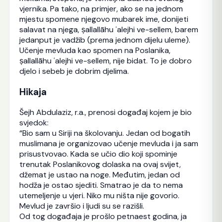
vjernika. Pa tako, na primjer, ako se na jednom
mjestu spomene njegovo mubarek ime, donijeti
salavat na njega, ṣallallāhu ʿalejhi ve-sellem, barem
jedanput je vadžib (prema jednom dijelu uleme).
Učenje mevluda kao spomen na Poslanika,
ṣallallāhu ʿalejhi ve-sellem, nije bidat. To je dobro
djelo i sebeb je dobrim djelima.
Hikaja
Šejh Abdulaziz, r.a., prenosi događaj kojem je bio
svjedok:
“Bio sam u Siriji na školovanju. Jedan od bogatih
muslimana je organizovao učenje mevluda i ja sam
prisustvovao. Kada se učio dio koji spominje
trenutak Poslanikovog dolaska na ovaj svijet,
džemat je ustao na noge. Međutim, jedan od
hodža je ostao sjediti. Smatrao je da to nema
utemeljenje u vjeri. Niko mu ništa nije govorio.
Mevlud je završio i ljudi su se razišli.
Od tog događaja je prošlo petnaest godina, ja