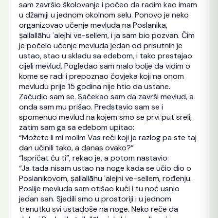
sam završio školovanje i počeo da radim kao imam
u džamiji u jednom okolnom selu. Ponovo je neko
organizovao učenje mevluda na Poslanika,
ṣallallāhu ʿalejhi ve-sellem, i ja sam bio pozvan. Čim
je počelo učenje mevluda jedan od prisutnih je
ustao, stao u skladu sa edebom, i tako prestajao
cijeli mevlud. Pogledao sam malo bolje da vidim o
kome se radi i prepoznao čovjeka koji na onom
mevludu prije 15 godina nije htio da ustane.
Začudio sam se. Sačekao sam da završi mevlud, a
onda sam mu prišao. Predstavio sam se i
spomenuo mevlud na kojem smo se prvi put sreli,
zatim sam ga sa edebom upitao:
“Možete li mi molim Vas reći koji je razlog pa ste taj
dan učinili tako, a danas ovako?”
“Ispričat ću ti”, rekao je, a potom nastavio:
“Ja tada nisam ustao na noge kada se učio dio o
Poslanikovom, ṣallallāhu ʿalejhi ve-sellem, rođenju.
Poslije mevluda sam otišao kući i tu noć usnio
jedan san. Sjedili smo u prostoriji i u jednom
trenutku svi ustadoše na noge. Neko reče da