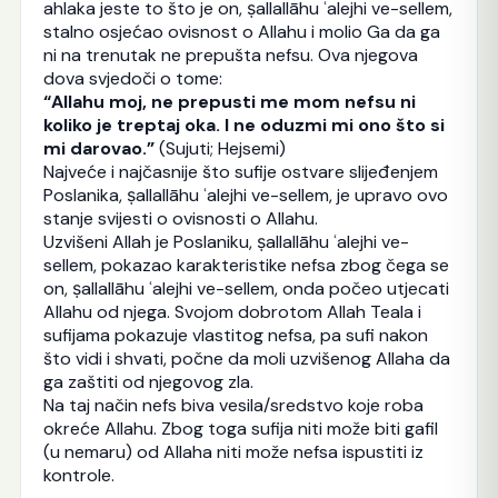
ahlaka jeste to što je on, ṣallallāhu ʿalejhi ve-sellem,
stalno osjećao ovisnost o Allahu i molio Ga da ga
ni na trenutak ne prepušta nefsu. Ova njegova
dova svjedoči o tome:
“Allahu moj, ne prepusti me mom nefsu ni
koliko je treptaj oka. I ne oduzmi mi ono što si
mi darovao.”
(Sujuti; Hejsemi)
Najveće i najčasnije što sufije ostvare slijeđenjem
Poslanika, ṣallallāhu ʿalejhi ve-sellem, je upravo ovo
stanje svijesti o ovisnosti o Allahu.
Uzvišeni Allah je Poslaniku, ṣallallāhu ʿalejhi ve-
sellem, pokazao karakteristike nefsa zbog čega se
on, ṣallallāhu ʿalejhi ve-sellem, onda počeo utjecati
Allahu od njega. Svojom dobrotom Allah Teala i
sufijama pokazuje vlastitog nefsa, pa sufi nakon
što vidi i shvati, počne da moli uzvišenog Allaha da
ga zaštiti od njegovog zla.
Na taj način nefs biva vesila/sredstvo koje roba
okreće Allahu. Zbog toga sufija niti može biti gafil
(u nemaru) od Allaha niti može nefsa ispustiti iz
kontrole.