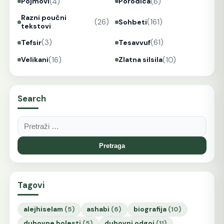
(4)
(6)
Pojmovi
Porodica
Razni poučni
(26)
(161)
Sohbeti
tekstovi
(3)
(61)
Tefsir
Tesavvuf
(16)
(10)
Velikani
Zlatna silsila
Search
Pretraga:
Tagovi
alejhiselam
(5)
ashabi
(6)
biografija
(10)
duhovne bolesti
(5)
duhovni odgoj
(11)