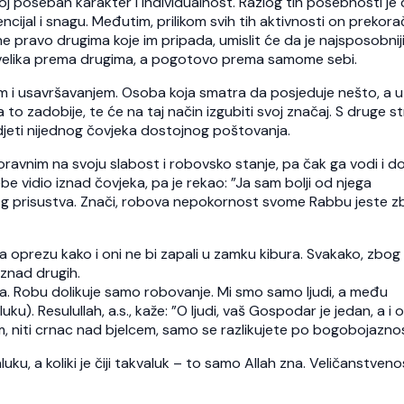
voj poseban karakter i individualnost. Razlog tih posebnosti je 
encijal i snagu. Međutim, prilikom svih tih aktivnosti on prekora
 pravo drugima koje im pripada, umislit će da je najsposobniji
e velika prema drugima, a pogotovo prema samome sebi.
em i usavršavanjem. Osoba koja smatra da posjeduje nešto, a u
 to zadobije, te će na taj način izgubiti svoj značaj. S druge s
djeti nijednog čovjeka dostojnog poštovanja.
oravnim na svoju slabost i robovsko stanje, pa čak ga vodi i d
be vidio iznad čovjeka, pa je rekao: ”Ja sam bolji od njega
skog prisustva. Znači, robova nepokornost svome Rabbu jeste 
 na oprezu kako i oni ne bi zapali u zamku kibura. Svakako, zbog
 iznad drugih.
ma. Robu dolikuje samo robovanje. Mi smo samo ljudi, a među
u). Resulullah, a.s., kaže: ”O ljudi, vaš Gospodar je jedan, a i 
niti crnac nad bjelcem, samo se razlikujete po bogobojaznos
ku, a koliki je čiji takvaluk – to samo Allah zna. Veličanstvenos