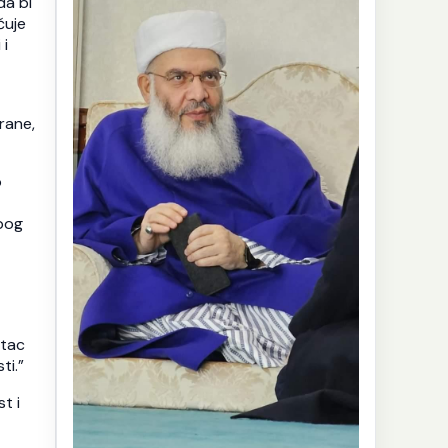
da bi
čuje
 i
trane,
o
zbog
otac
ti.”
t i