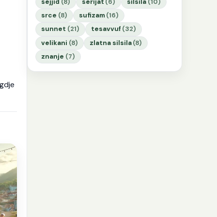
sejjid
(8)
serijat
(6)
silsila
(10)
srce
(8)
sufizam
(16)
sunnet
(21)
tesavvuf
(32)
velikani
(8)
zlatna silsila
(8)
znanje
(7)
gdje