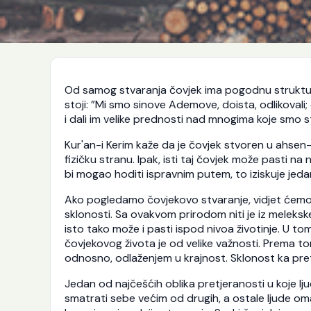
Od samog stvaranja čovjek ima pogodnu strukturu 
stoji: ”Mi smo sinove Ademove, doista, odlikovali;
i dali im velike prednosti nad mnogima koje smo stv
Kur'an-i Kerim kaže da je čovjek stvoren u ahsen-i
fizičku stranu. Ipak, isti taj čovjek može pasti na ni
bi mogao hoditi ispravnim putem, to iziskuje jed
Ako pogledamo čovjekovo stvaranje, vidjet ćemo d
sklonosti. Sa ovakvom prirodom niti je iz melekske,
isto tako može i pasti ispod nivoa životinje. U t
čovjekovog života je od velike važnosti. Prema to
odnosno, odlaženjem u krajnost. Sklonost ka pretj
Jedan od najčešćih oblika pretjeranosti u koje lj
smatrati sebe većim od drugih, a ostale ljude omal