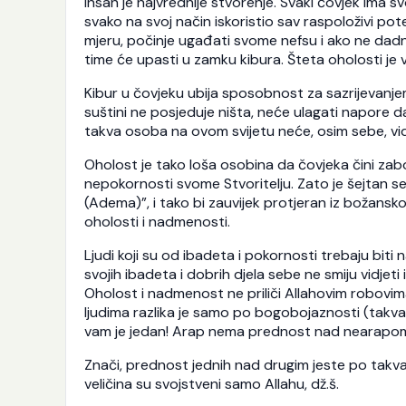
Insan je najvrednije stvorenje. Svaki čovjek ima s
svako na svoj način iskoristio sav raspoloživi pot
mjeru, počinje ugađati svome nefsu i ako ne dadne
time će upasti u zamku kibura. Šteta oholosti j
Kibur u čovjeku ubija sposobnost za sazrijevanj
suštini ne posjeduje ništa, neće ulagati napore da
takva osoba na ovom svijetu neće, osim sebe, vi
Oholost je tako loša osobina da čovjeka čini zab
nepokornosti svome Stvoritelju. Zato je šejtan se
(Adema)”, i tako bi zauvijek protjeran iz božan
oholosti i nadmenosti.
Ljudi koji su od ibadeta i pokornosti trebaju biti
svojih ibadeta i dobrih djela sebe ne smiju vidjeti
Oholost i nadmenost ne priliči Allahovim robovi
ljudima razlika je samo po bogobojaznosti (takvaluk
vam je jedan! Arap nema prednost nad nearapom, 
Znači, prednost jednih nad drugim jeste po takvalu
veličina su svojstveni samo Allahu, dž.š.