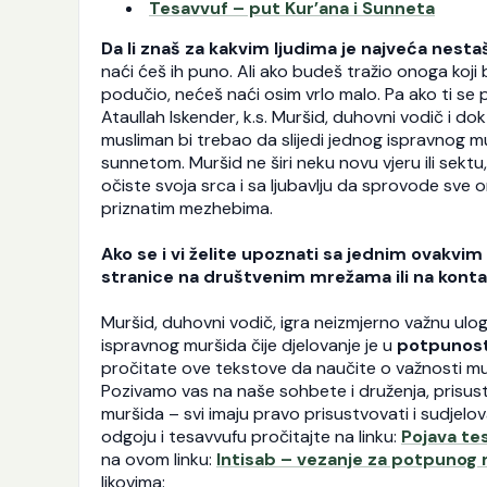
Tesavvuf – put Kur’ana i Sunneta
Da li znaš za kakvim ljudima je najveća nest
naći ćeš ih puno. Ali ako budeš tražio onoga koji 
podučio, nećeš naći osim vrlo malo. Pa ako ti se po
Ataullah Iskender, k.s. Muršid, duhovni vodič i d
musliman bi trebao da slijedi jednog ispravnog mu
sunnetom. Muršid ne širi neku novu vjeru ili sektu,
očiste svoja srca i sa ljubavlju da sprovode sve 
priznatim mezhebima.
Ako se i vi želite upoznati sa jednim ovak
stranice na društvenim mrežama ili na kont
Muršid, duhovni vodič, igra neizmjerno važnu ulo
ispravnog muršida čije djelovanje je u
potpunost
pročitate ove tekstove da naučite o važnosti m
Pozivamo vas na naše sohbete i druženja, prisus
muršida – svi imaju pravo prisustvovati i sudjelo
odgoju i tesavvufu pročitajte na linku:
Pojava te
na ovom linku:
Intisab – vezanje za potpunog
likovima: