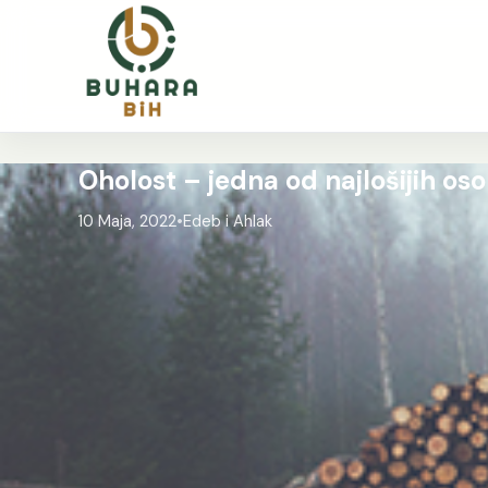
Oholost – jedna od najlošijih os
10 Maja, 2022
•
Edeb i Ahlak