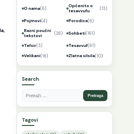
Općenito o
(6)
(13)
O nama
tesavvufu
(4)
(6)
Pojmovi
Porodica
a,
Razni poučni
(26)
(161)
Sohbeti
tekstovi
(3)
(61)
Tefsir
Tesavvuf
(16)
(10)
Velikani
Zlatna silsila
Search
Pretraga:
Tagovi