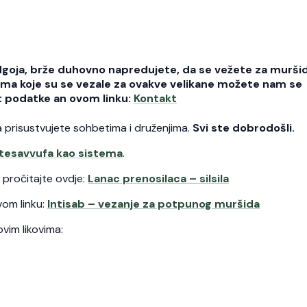
odgoja, brže duhovno napredujete, da se vežete za muršid
bama koje su se vezale za ovakve velikane možete nam se
t podatke an ovom linku:
Kontakt
a prisustvujete sohbetima i druženjima.
Svi ste dobrodošli.
 tesavvufa kao sistema
.
i pročitajte ovdje:
Lanac prenosilaca – silsila
vom linku:
Intisab – vezanje za potpunog muršida
ovim likovima: