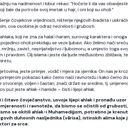
pažnju na nadmenost i kibur rekao: ”Hoćete li da vas obavijest
i žale da potroše svoj imetak u hajr, i oni koji su oholi.”
enje čovjekove vrijednosti, ništenje njegovih ibadeta i uskraći
im, ova osobina je odraz nezrelosti i grubosti.
ahlaka, koji ne zna za halal i haram, surovog karaktera i onoga 
 pojedinci oholi prekidaju se veze ljubavi. Ako želimo naći sreću
 mržnju, zavist, neprijateljstvo i ljubomoru, a umjesto toga svo
om i pravdom. Cilj islama i jeste da ljude međusobno zbližava, t
hiretu.
vjetovima, jeste primjer, vodič i mjera za vjernika. On nas je kroz
nim primjerom pokazao kako ćemo naći ravnotežu i kako ćemo živ
e stvorenje, voljen i častan, znači držati se sredine, tj. umjeren
v put jeste ahlak-i hamide – čisti i lijepi ahlak.
 i čitavo čovječanstvo, usvoje lijepi ahlak i pronađu uzor
mjerenosti i ravnoteže, da bismo se očistili od grubosti,
a bismo se okitili ahlak-i Muhamedijjom, potrebno je krenut
vih duhovnih nasljednika (vārisa), istinskih alima koje 
oktori za srce.