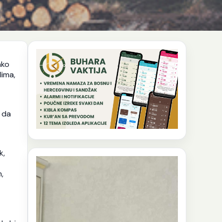
ako
lima,
i da
k,
,