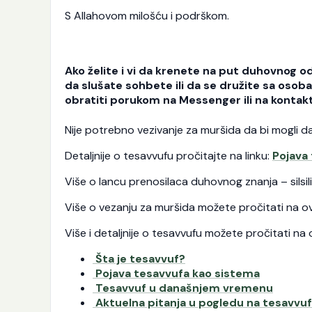
S Allahovom milošću i podrškom.
Ako želite i vi da krenete na put duhovnog 
da slušate sohbete ili da se družite sa oso
obratiti porukom na Messenger ili na kontak
Nije potrebno vezivanje za muršida da bi mogli d
Detaljnije o tesavvufu pročitajte na linku:
Pojava
Više o lancu prenosilaca duhovnog znanja – silsil
Više o vezanju za muršida možete pročitati na o
Više i detaljnije o tesavvufu možete pročitati na 
Šta je tesavvuf?
Pojava tesavvufa kao sistema
Tesavvuf u današnjem vremenu
Aktuelna pitanja u pogledu na tesavvuf