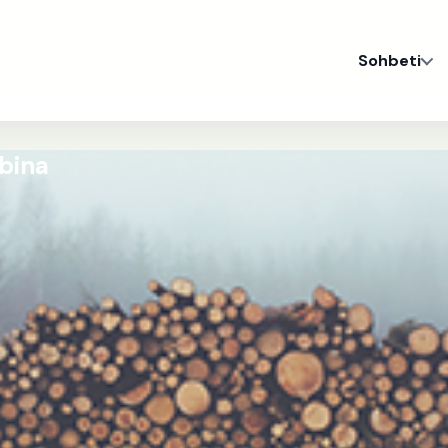
Sohbeti
obina