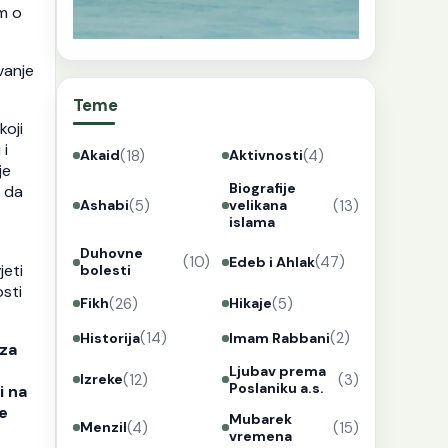
im o
vanje
Teme
koji
 i
(18)
(4)
Akaid
Aktivnosti
je
Biografije
e da
(5)
(13)
Ashabi
velikana
islama
Duhovne
(10)
(47)
Edeb i Ahlak
jeti
bolesti
osti
(26)
(5)
Fikh
Hikaje
(14)
(2)
Historija
Imam Rabbani
 za
Ljubav prema
(12)
(3)
Izreke
Poslaniku a.s.
i na
je
Mubarek
(4)
(15)
Menzil
vremena