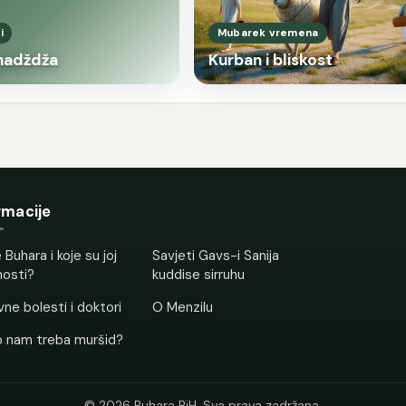
i
Mubarek vremena
 hadždža
Kurban i bliskost
rmacije
 Buhara i koje su joj
Savjeti Gavs-i Sanija
nosti?
kuddise sirruhu
ne bolesti i doktori
O Menzilu
o nam treba muršid?
© 2026 Buhara BiH. Sva prava zadržana.