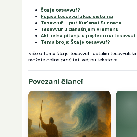
Šta je tesavvuf?
Pojava tesavvufa kao sistema
Tesavvuf – put Kur’ana i Sunneta
Tesavvuf u današnjem vremenu
Aktuelna pitanja u pogledu na tesavvuf
Tema broja: Šta je tesavvuf?
Više o tome šta je tesavvuf i ostalim tesavvufski
možete online pročitati većinu tekstova.
Povezani članci