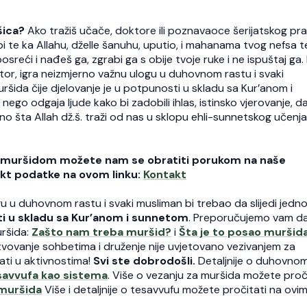
ašica?
Ako tražiš učače, doktore ili poznavaoce šerijatskog pra
bi te ka Allahu, dželle šanuhu, uputio, i mahanama tvog nefsa t
sreći i nađeš ga, zgrabi ga s obije tvoje ruke i ne ispuštaj ga.
oktor, igra neizmjerno važnu ulogu u duhovnom rastu i svaki
ršida čije djelovanje je u potpunosti u skladu sa Kur’anom i
 nego odgaja ljude kako bi zadobili ihlas, istinsko vjerovanje, d
ono šta Allah dž.š. traži od nas u sklopu ehli-sunnetskog učenj
vim muršidom možete nam se obratiti porukom na naše
akt podatke na ovom linku:
Kontakt
gu u duhovnom rastu i svaki musliman bi trebao da slijedi jedn
i u skladu sa Kur’anom i sunnetom
. Preporučujemo vam d
uršida:
Zašto nam treba muršid?
i
Šta je to posao muršid
tvovanje sohbetima i druženje nije uvjetovano vezivanjem za
vati u aktivnostima!
Svi ste dobrodošli.
Detaljnije o duhovno
savvufa kao sistema
. Više o vezanju za muršida možete proč
 muršida
Više i detaljnije o tesavvufu možete pročitati na ovi