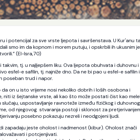
i potencijal za sve vrste ljepota i savršenstava. U Kur'anu t
 dali smo im da kopnom i morem putuju, i opskrbili ih ukusnim je
orili.” (El-Isra,70)
 takvim, tj. u najljepšem liku. Ova ljepota obuhvata i duhovnu i
vo esfel-e safilin, tj. najniže dno. Da ne bi pao u esfel-e safilin 
an poseban trud i napor.
a on u isto vrijeme nosi nekoliko dobrih i loših osobona i
 niti iz šejtanske vrste, ali kao što može postati čist kao mele
om slučaju, uspostavljanje ravnoteže između fizičkog i duhovnog
me, od njegovog stvaranja postoji i sklonost za pretjerivanjem
erivanju posebno pokazuju nezreli i neodgojeni ljudi.
udi zapadaju jeste oholost i nadmenost (kibur). Oholost znači
ovažavati i potcjenjivati.