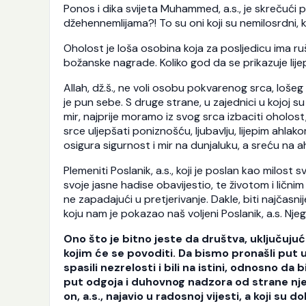
Ponos i dika svijeta Muhammed, a.s., je skrečući 
džehennemlijama?! To su oni koji su nemilosrdni, koj
Oholost je loša osobina koja za posljedicu ima ruš
božanske nagrade. Koliko god da se prikazuje lijep
Allah, dž.š., ne voli osobu pokvarenog srca, lošeg 
je pun sebe. S druge strane, u zajednici u kojoj su
mir, najprije moramo iz svog srca izbaciti oholost,
srce uljepšati poniznošću, ljubavlju, lijepim ahlak
osigura sigurnost i mir na dunjaluku, a sreću na a
Plemeniti Poslanik, a.s., koji je poslan kao milost s
svoje jasne hadise obavijestio, te životom i lič
ne zapadajući u pretjerivanje. Dakle, biti najčasnij
koju nam je pokazao naš voljeni Poslanik, a.s. Njego
Ono što je bitno jeste da društva, uključujući
kojim će se povoditi. Da bismo pronašli put u
spasili nezrelosti i bili na istini, odnosno d
put odgoja i duhovnog nadzora od strane njego
on, a.s., najavio u radosnoj vijesti, a koji su d