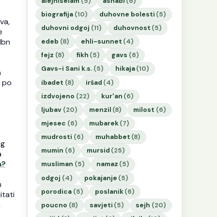
alejhiselam
(5)
ashabi
(6)
biografija
(10)
duhovne bolesti
(5)
va,
duhovni odgoj
(11)
duhovnost
(5)
e
 Ibn
edeb
(8)
ehli-sunnet
(4)
fejz
(8)
fikh
(5)
gavs
(6)
Gavs-i Sani k.s.
(5)
hikaja
(10)
a
a po
ibadet
(8)
iršad
(4)
izdvojeno
(22)
kur'an
(6)
ljubav
(20)
menzil
(8)
milost
(6)
mjesec
(6)
mubarek
(7)
mudrosti
(6)
muhabbet
(8)
og
mumin
(6)
mursid
(25)
a
a?
musliman
(5)
namaz
(5)
odgoj
(4)
pokajanje
(5)
m
porodica
(5)
poslanik
(6)
itati
m
poucno
(8)
savjeti
(5)
sejh
(20)