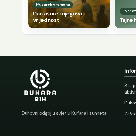
Mubarek vremena
Sohbet
Dan ašure i njegova
vrijednost
Tajne
Info
Šta je
aktiv
Duhov
Duhovni odgoj u svjetlu Kur’ana i sunneta.
Zašt