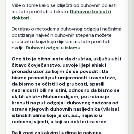
Više o tome kako se izliječiti od duhovnih bolesti
možete pročitati u tekstu:
Duhovne bolesti i
doktori
Detaljno o metodama duhovnog odgoja i načinima
dostizanja najvećih duhovnih stepena možete
pročitati u knjizi koju dijelom možete pročitati
ovdje:
Duhovni odgoj u islamu
Ono što je bitno jeste da društva, uključujući i
čitavo čovječanstvo, usvoje lijepi ahlak i
pronađu uzor za kojim će se povoditi. Da
bismo pronašli put umjerenosti i ravnoteže,
da bismo se očistili od grubosti, spasili
nezrelosti i bili na istini, odnosno da bismo se
okitili ahlak-i Muhamedijjom, potrebno je
krenuti na put odgoja i duhovnog nadzora od
strane njegovih duhovnih nasljednika (vārisa),
istinskih alima koje je on, a.s., najavio u
radosnoj vijesti, a koji su doktori za srce.
Da li znaš za kakvim ljudima je najveća