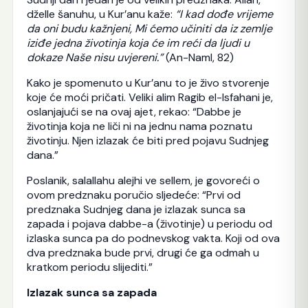
dželle šanuhu, u Kur’anu kaže:
“I kad dođe vrijeme
da oni budu kažnjeni, Mi ćemo učiniti da iz zemlje
iziđe jedna životinja koja će im reći da ljudi u
dokaze Naše nisu uvjereni.”
(An-Naml, 82)
Kako je spomenuto u Kur’anu to je živo stvorenje
koje će moći pričati. Veliki alim Ragib el-Isfahani je,
oslanjajući se na ovaj ajet, rekao: “Dabbe je
životinja koja ne liči ni na jednu nama poznatu
životinju. Njen izlazak će biti pred pojavu Sudnjeg
dana.”
Poslanik, salallahu alejhi ve sellem, je govoreći o
ovom predznaku poručio sljedeće: “Prvi od
predznaka Sudnjeg dana je izlazak sunca sa
zapada i pojava dabbe-a (životinje) u periodu od
izlaska sunca pa do podnevskog vakta. Koji od ova
dva predznaka bude prvi, drugi će ga odmah u
kratkom periodu slijediti.”
Izlazak sunca sa zapada