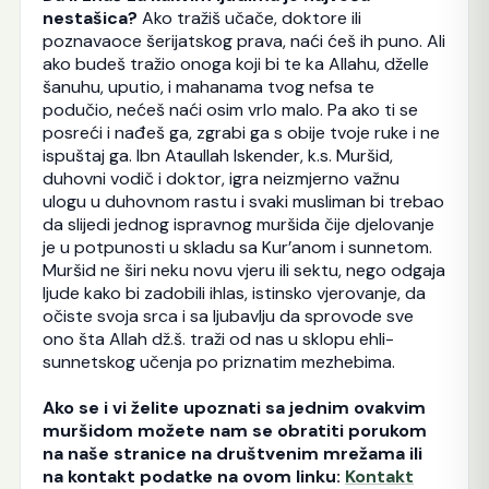
nestašica?
Ako tražiš učače, doktore ili
poznavaoce šerijatskog prava, naći ćeš ih puno. Ali
ako budeš tražio onoga koji bi te ka Allahu, dželle
šanuhu, uputio, i mahanama tvog nefsa te
podučio, nećeš naći osim vrlo malo. Pa ako ti se
posreći i nađeš ga, zgrabi ga s obije tvoje ruke i ne
ispuštaj ga. Ibn Ataullah Iskender, k.s. Muršid,
duhovni vodič i doktor, igra neizmjerno važnu
ulogu u duhovnom rastu i svaki musliman bi trebao
da slijedi jednog ispravnog muršida čije djelovanje
je u potpunosti u skladu sa Kur’anom i sunnetom.
Muršid ne širi neku novu vjeru ili sektu, nego odgaja
ljude kako bi zadobili ihlas, istinsko vjerovanje, da
očiste svoja srca i sa ljubavlju da sprovode sve
ono šta Allah dž.š. traži od nas u sklopu ehli-
sunnetskog učenja po priznatim mezhebima.
Ako se i vi želite upoznati sa jednim ovakvim
muršidom možete nam se obratiti porukom
na naše stranice na društvenim mrežama ili
na kontakt podatke na ovom linku:
Kontakt