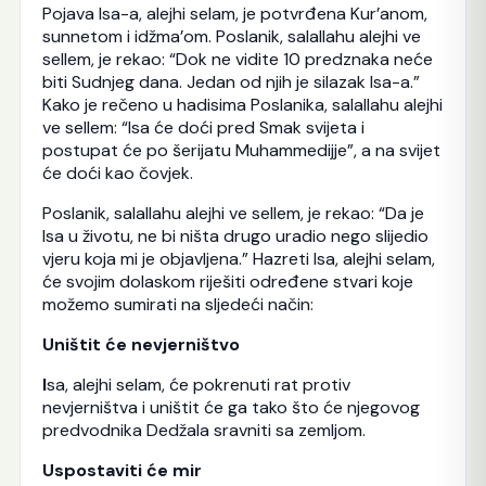
Pojava Isa-a, alejhi selam, je potvrđena Kur’anom,
sunnetom i idžma’om. Poslanik, salallahu alejhi ve
sellem, je rekao: “Dok ne vidite 10 predznaka neće
biti Sudnjeg dana. Jedan od njih je silazak Isa-a.”
Kako je rečeno u hadisima Poslanika, salallahu alejhi
ve sellem: “Isa će doći pred Smak svijeta i
postupat će po šerijatu Muhammedijje”, a na svijet
će doći kao čovjek.
Poslanik, salallahu alejhi ve sellem, je rekao: “Da je
Isa u životu, ne bi ništa drugo uradio nego slijedio
vjeru koja mi je objavljena.” Hazreti Isa, alejhi selam,
će svojim dolaskom riješiti određene stvari koje
možemo sumirati na sljedeći način:
Uništit će nevjerništvo
I
sa, alejhi selam, će pokrenuti rat protiv
nevjerništva i uništit će ga tako što će njegovog
predvodnika Dedžala sravniti sa zemljom.
Uspostaviti će mir