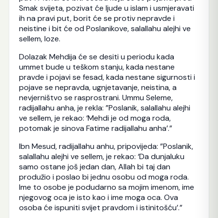
Smak svijeta, pozivat će ljude u islam i usmjeravati
ih na pravi put, borit će se protiv nepravde i
neistine i bit će od Poslanikove, salallahu alejhi ve
sellem, loze.
Dolazak Mehdija će se desiti u periodu kada
ummet bude u teškom stanju, kada nestane
pravde i pojavi se fesad, kada nestane sigurnosti i
pojave se nepravda, ugnjetavanje, neistina, a
nevjerništvo se rasprostrani. Ummu Seleme,
radijallahu anha, je rekla: ”Poslanik, salallahu alejhi
ve sellem, je rekao: ‘Mehdi je od moga roda,
potomak je sinova Fatime radijallahu anha’.”
Ibn Mesud, radijallahu anhu, pripovijeda: ”Poslanik,
salallahu alejhi ve sellem, je rekao: ‘Da dunjaluku
samo ostane još jedan dan, Allah bi taj dan
produžio i poslao bi jednu osobu od moga roda.
Ime to osobe je podudarno sa mojim imenom, ime
njegovog oca je isto kao i ime moga oca. Ova
osoba će ispuniti svijet pravdom i istinitošću’.”