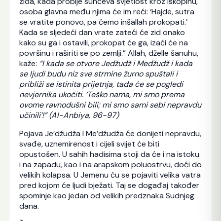
zida, kada probije sunčeva svjetlost kroz iskopinu,
osoba glavna među njima će im reći: ‘Hajde, sutra
se vratite ponovo, pa ćemo inšallah prokopati.’
Kada se sljedeći dan vrate zateći će zid onako
kako su ga i ostavili, prokopat će ga, izaći će na
površinu i raširiti se po zemlji.” Allah, dželle šanuhu,
kaže:
“I kada se otvore Jedžudž i Medžudž i kada
se ljudi budu niz sve strmine žurno spuštali i
približi se istinita prijetnja, tada će se pogledi
nevjernika ukočiti. ‘Teško nama, mi smo prema
ovome ravnodušni bili; mi smo sami sebi nepravdu
učinili’!” (Al-Anbiya, 96-97)
Pojava Je’džudža I Me’džudža će donijeti nepravdu,
svađe, uznemirenost i cijeli svijet će biti
opustošen. U sahih hadisima stoji da će i na istoku
i na zapadu, kao i na arapskom poluostrvu, doći do
velikih kolapsa. U Jemenu ću se pojaviti velika vatra
pred kojom će ljudi bježati. Taj se događaj također
spominje kao jedan od velikih predznaka Sudnjeg
dana.