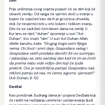
Dim
Prije uništenja ovog svijeta pojavit će se dim koji će
obaviti zemlju. Od njega će vjernici doći u stanje u
kojem će osjećati kao da ih je groznica uhvatila,
dok će nevjernici biti u vrlo lošem i teškom stanju.
Dim će se zadržati četrdeset dana na zemlji. U
Kur’anu se riječ ”duhan” spominje u suri “Ad-
Duhan”, što znači ”dim”. U suri Ad-Duhan Allah,
dželle šanuhu, kaže:
“Drugog boga osim Njega
nema; On život i smrt daje, Gospodara vašeg i
Gospodara vaših predaka davnih! Ali ovi sumnjaju
i zabavljaju se, zato sačekaj dan kad će im se činiti
da prema nebu vide vidljiv dim koji će ljude
prekriti. Ovo je neizdržljiva patnja! Gospodaru naš,
otkloni patnju od nas, mi ćemo, sigurno, vjerovati!”
(Ad-Duhan, 8-12)
Dedžal
Kao predznak Sudnjeg dana je i pojava Dedžala koji
će raditi na razbijanju ummeta i usmjeravanju ljudi