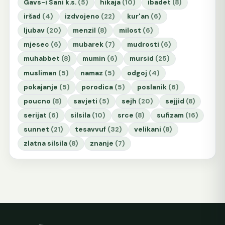
Gavs-i Sani k.s.
(5)
hikaja
(10)
ibadet
(8)
iršad
(4)
izdvojeno
(22)
kur'an
(6)
ljubav
(20)
menzil
(8)
milost
(6)
mjesec
(6)
mubarek
(7)
mudrosti
(6)
muhabbet
(8)
mumin
(6)
mursid
(25)
musliman
(5)
namaz
(5)
odgoj
(4)
pokajanje
(5)
porodica
(5)
poslanik
(6)
poucno
(8)
savjeti
(5)
sejh
(20)
sejjid
(8)
serijat
(6)
silsila
(10)
srce
(8)
sufizam
(16)
sunnet
(21)
tesavvuf
(32)
velikani
(8)
zlatna silsila
(8)
znanje
(7)