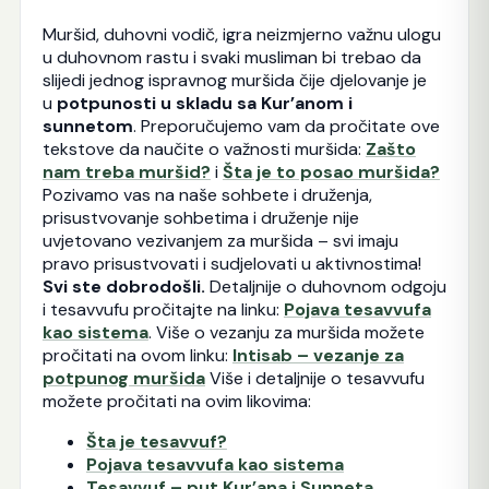
Muršid, duhovni vodič, igra neizmjerno važnu ulogu
u duhovnom rastu i svaki musliman bi trebao da
slijedi jednog ispravnog muršida čije djelovanje je
u
potpunosti u skladu sa Kur’anom i
sunnetom
. Preporučujemo vam da pročitate ove
tekstove da naučite o važnosti muršida:
Zašto
nam treba muršid?
i
Šta je to posao muršida?
Pozivamo vas na naše sohbete i druženja,
prisustvovanje sohbetima i druženje nije
uvjetovano vezivanjem za muršida – svi imaju
pravo prisustvovati i sudjelovati u aktivnostima!
Svi ste dobrodošli.
Detaljnije o duhovnom odgoju
i tesavvufu pročitajte na linku:
Pojava tesavvufa
kao sistema
. Više o vezanju za muršida možete
pročitati na ovom linku:
Intisab – vezanje za
potpunog muršida
Više i detaljnije o tesavvufu
možete pročitati na ovim likovima:
Šta je tesavvuf?
Pojava tesavvufa kao sistema
Tesavvuf – put Kur’ana i Sunneta