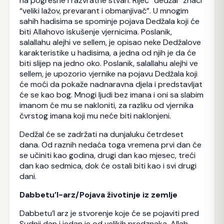
na pogrešne i razvratne stvari. Riječ ”dedžal” znači
“veliki lažov, prevarant i obmanjivač”. U mnogim
sahih hadisima se spominje pojava Dedžala koji će
biti Allahovo iskušenje vjernicima. Poslanik,
salallahu alejhi ve sellem, je opisao neke Dedžalove
karakteristike u hadisima, a jedna od njih je da će
biti slijep na jedno oko. Poslanik, salallahu alejhi ve
sellem, je upozorio vjernike na pojavu Dedžala koji
će moći da pokaže nadnaravna djela i predstavljat
će se kao bog. Mnogi ljudi bez imana i oni sa slabim
imanom će mu se nakloniti, za razliku od vjernika
čvrstog imana koji mu neće biti naklonjeni.
Dedžal će se zadržati na dunjaluku četrdeset
dana. Od raznih nedaća toga vremena prvi dan će
se učiniti kao godina, drugi dan kao mjesec, treći
dan kao sedmica, dok će ostali biti kao i svi drugi
dani.
Dabbetu’l-arz/Pojava životinje iz zemlje
Dabbetu’l arz je stvorenje koje će se pojaviti pred
Sudnji dan i jedan je od velikih predznaka. Allah,