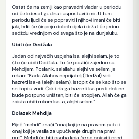
Ostat će na zemlji kao pravedni vladar u periodu
od četrdeset godina i uspostaviti mir. U tom
periodu ljudi će se popraviti i njihovi imani će biti
jaki, hrlit će činjenju dobrih djela i držat će jednu
sedždu vrednijom od svega što je na dunjaluku.
Ubiti će Dedžala
Jedan od najvećih uspjeha Isa, alejhi selam, je to
što će ubiti Dedžala. To će postići zajedno sa
Mehdijem. Poslanik, salallahu alejhi ve sellem, je
rekao: “Kada Allahov neprijatelj (Dedžal) vidi
hazreti Isa-a (alejhi selam), istopit će se kao što se
so topi u vodi. Čak i da ga hazreti Isa pusti dok ne
bude potpuno uništen, biti će istopljen. Allah će ga
zaista ubiti rukom Isa-a, alejhi selam.”
Dolazak Mehdija
Riječ ”mehdi” znači ”onaj koji je na pravom putu i
onaj koji je vesila za upućivanje drugih na pravi
put”. Mehdi će biti osoba koja će se pojaviti pred