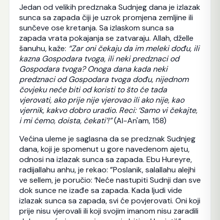
Jedan od velikih predznaka Sudnjeg dana je izlazak
sunca sa zapada čiji je uzrok promjena zemljine ili
sunčeve ose kretanja. Sa izlaskom sunca sa
zapada vrata pokajanja se zatvaraju. Allah, dželle
šanuhu, kaže:
“Zar oni čekaju da im meleki dođu, ili
kazna Gospodara tvoga, ili neki predznaci od
Gospodara tvoga? Onoga dana kada neki
predznaci od Gospodara tvoga dođu, nijednom
čovjeku neće biti od koristi to što će tada
vjerovati, ako prije nije vjerovao ili ako nije, kao
vjernik, kakvo dobro uradio. Reci: ‘Samo vi čekajte,
i mi ćemo, doista, čekati’!”
(Al-An'am, 158)
Većina uleme je saglasna da se predznak Sudnjeg
dana, koji je spomenut u gore navedenom ajetu,
odnosi na izlazak sunca sa zapada. Ebu Hureyre,
radijallahu anhu, je rekao: ”Poslanik, salallahu alejhi
ve sellem, je poručio: ‘Neće nastupiti Sudnji dan sve
dok sunce ne izađe sa zapada. Kada ljudi vide
izlazak sunca sa zapada, svi će povjerovati. Oni koji
prije nisu vjerovali ili koji svojim imanom nisu zaradili