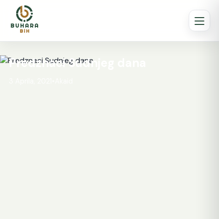
Predznaci Sudnjeg dana
3 Aprila, 2021
•
Akaid