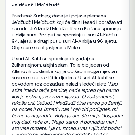
Je’džudž I Me’džudž
Predznak Sudnjeg dana je i pojava plemena
Je’džudž I Me’džudž, koji će činiti fesad i poražavati
narode. Je’džudž I Me’džudž se u Kur’anu spominju
u dvije sure. Prvi put se spominju u suri Al-Kahf u
94. ajetu, a drugi put u suri Al-Anbija u 96. ajetu.
Obje sure su objavljene u Mekki.
U suri Al-Kahf se spominje događaj sa
Zulkarnejnom, alejhi selam. To je bio jedan od
Allahovih poslanika koji je obišao mnoga mjesta i
susreo se sa različitim ljudima. U suri Al-kahf se
povodom tog događaja nalazi sljedeći ajet: “
Kad
stiže imeđu dvije planine, nađe ispred njih narod
koji je jedva govor razumijevao. ‘O Zulkarnejne’,
rekoše oni, ‘Ježudž i Medžudž čine nered po Zemlji,
pa hoćeš li da između nas i njih zid podigneš, mi
ćemo te nagraditi.’ ‘Bolje je ono što mi je Gospodar
moj dao’, reče on. ‘Nego, samo vi pomozite meni
što više možete, i ja ću između vas i njih zid podići.
Donesite mi velike komade gvožđa!’ I kad on