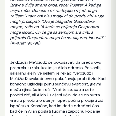
izravna dvije strane brda, reče: ‘Pušite!’ A kad ga
usija, reče: ‘Donesite mi rastopljen mjed da ga
zalijem.’ I tako oni nisu mogli ni da pređu niti su ga
mogli prokopati. ‘Ovo je blagodat Gospodara
moga!’, reče on. ‘A kada se prijetnja Gospodara
moga ispuni, On će ga sa zemljom sravniti, a
prijetnja Gospodara moga će se, sigurno, ispuniti’.”
(
Al-Khaf, 93-98)
Je’džudž i Me’džudž će pokušavati da pređu ovu
prepreku u roku koji im je Allah odredio. Poslanik,
salallahu alejhi ve sellem, je rekao: “Je’džudž i
Me’džudž svakodnevno pokušavaju probiti zid. Kad
konačno ugledaju punu sunčevu svjetlost, glavni
među njima će im reći: ‘Vratite se, sutra ćete
probiti zid’, ali Allah Uzvišeni učini da se on sutra
vrati u prvobitno stanje i opet počnu probijati zid
ispočetka. Konačno, kad im dođe određeni čas
kad će ih Allah poslati ljudima i započnu kopanje