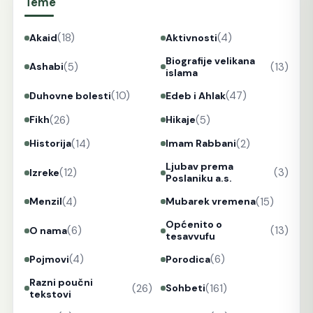
Teme
(18)
(4)
Akaid
Aktivnosti
Biografije velikana
(5)
(13)
Ashabi
islama
(10)
(47)
Duhovne bolesti
Edeb i Ahlak
(26)
(5)
Fikh
Hikaje
(14)
(2)
Historija
Imam Rabbani
Ljubav prema
(12)
(3)
Izreke
Poslaniku a.s.
(4)
(15)
Menzil
Mubarek vremena
Općenito o
(6)
(13)
O nama
tesavvufu
(4)
(6)
Pojmovi
Porodica
Razni poučni
(26)
(161)
Sohbeti
tekstovi