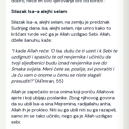
dobro, neće im ovo vjerovanje biti od koristi’.”
Silazak Isa-a alejhi selam
Silazak Isa-a, alejhi selam, na zemlju je predznak
Sudnjeg dana. Isa, alejhi selam, nije umro kako to
kršćani tvrde već ga je Allah uzdigao Sebi. Allah,
dželle šanuhu, kaže:
“I kada Allah reče: ‘O Isa, dušu će ti uzeti i k Sebi te
uzdignuti i spasiću te od nevjernika i učiniću da
tvoji sljedbenici budu iznad nevjernika sve do
Smaka svijeta. Meni ćete se, poslije, svi povratiti i
Ja ću vam o onome u čemu se niste slagali
presuditi’!”
(Ali'Imran, 55)
Allah je zapečatio srca onima koji poriču Allahove
ajete i koji ubijaju poslanike. Zbog njihovog govora
da su ubili Isa-a sina Mejremina, radijallahu anha,
Allah ih je prokleo. Niti su ga ubili niti su ga razapeli,
samo im se tako učinilo, nego ga je Allah uzdigao
sebi.