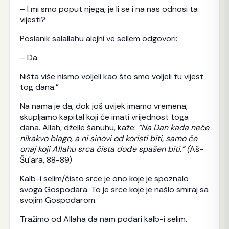
– I mi smo poput njega, je li se i na nas odnosi ta
vijesti?
Poslanik salallahu alejhi ve sellem odgovori:
– Da.
Ništa više nismo voljeli kao što smo voljeli tu vijest
tog dana.”
Na nama je da, dok još uvijek imamo vremena,
skupljamo kapital koji će imati vrijednost toga
dana. Allah, dželle šanuhu, kaže:
“Na Dan kada neće
nikakvo blago, a ni sinovi od koristi biti, samo će
onaj koji Allahu srca čista dođe spašen biti.” (
Aš-
Šu'ara, 88-89)
Kalb-i selim/čisto srce je ono koje je spoznalo
svoga Gospodara. To je srce koje je našlo smiraj sa
svojim Gospodarom.
Tražimo od Allaha da nam podari kalb-i selim.