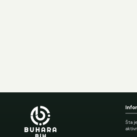
Info
Šta je
aktiv