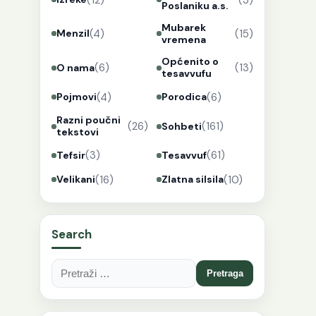
Poslaniku a.s.
Mubarek
(4)
(15)
Menzil
vremena
Općenito o
(6)
(13)
O nama
tesavvufu
(4)
(6)
Pojmovi
Porodica
Razni poučni
(26)
(161)
Sohbeti
tekstovi
(3)
(61)
Tefsir
Tesavvuf
(16)
(10)
Velikani
Zlatna silsila
Search
Pretraga: