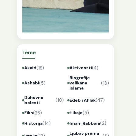
Teme
(18)
(4)
Akaid
Aktivnosti
Biografije
(5)
(13)
Ashabi
velikana
islama
Duhovne
(10)
(47)
Edeb i Ahlak
bolesti
(26)
(5)
Fikh
Hikaje
(14)
(2)
Historija
Imam Rabbani
Ljubav prema
(12)
(3)
Izreke