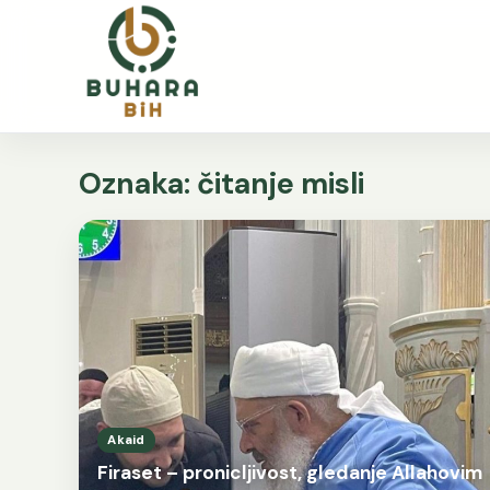
Oznaka:
čitanje misli
Akaid
Firaset – pronicljivost, gledanje Allahovim