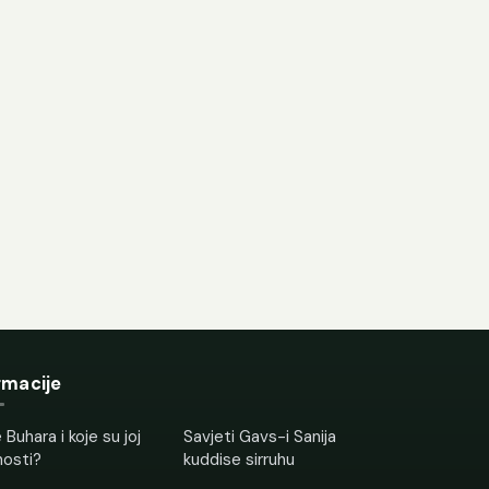
rmacije
 Buhara i koje su joj
Savjeti Gavs-i Sanija
nosti?
kuddise sirruhu