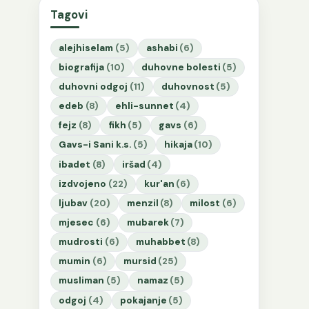
Tagovi
alejhiselam
(5)
ashabi
(6)
biografija
(10)
duhovne bolesti
(5)
duhovni odgoj
(11)
duhovnost
(5)
edeb
(8)
ehli-sunnet
(4)
fejz
(8)
fikh
(5)
gavs
(6)
Gavs-i Sani k.s.
(5)
hikaja
(10)
ibadet
(8)
iršad
(4)
izdvojeno
(22)
kur'an
(6)
ljubav
(20)
menzil
(8)
milost
(6)
mjesec
(6)
mubarek
(7)
mudrosti
(6)
muhabbet
(8)
mumin
(6)
mursid
(25)
musliman
(5)
namaz
(5)
odgoj
(4)
pokajanje
(5)