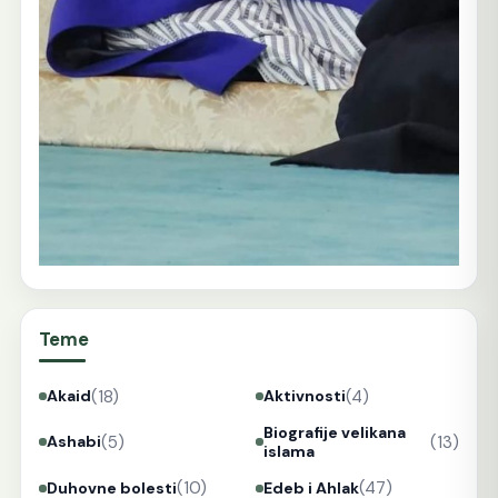
Teme
(18)
(4)
Akaid
Aktivnosti
Biografije velikana
(5)
(13)
Ashabi
islama
(10)
(47)
Duhovne bolesti
Edeb i Ahlak