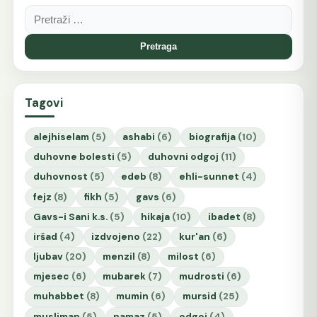
Pretraga:
Tagovi
alejhiselam
(5)
ashabi
(6)
biografija
(10)
duhovne bolesti
(5)
duhovni odgoj
(11)
duhovnost
(5)
edeb
(8)
ehli-sunnet
(4)
fejz
(8)
fikh
(5)
gavs
(6)
Gavs-i Sani k.s.
(5)
hikaja
(10)
ibadet
(8)
iršad
(4)
izdvojeno
(22)
kur'an
(6)
ljubav
(20)
menzil
(8)
milost
(6)
mjesec
(6)
mubarek
(7)
mudrosti
(6)
muhabbet
(8)
mumin
(6)
mursid
(25)
musliman
(5)
namaz
(5)
odgoj
(4)