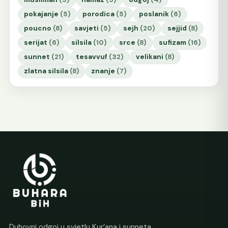
pokajanje
(5)
porodica
(5)
poslanik
(6)
poucno
(8)
savjeti
(5)
sejh
(20)
sejjid
(8)
serijat
(6)
silsila
(10)
srce
(8)
sufizam
(16)
sunnet
(21)
tesavvuf
(32)
velikani
(8)
zlatna silsila
(8)
znanje
(7)
Duhovni odgoj u svjetlu Kur’ana i sunneta.