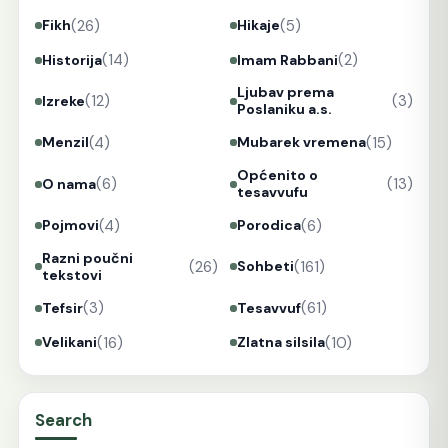
(26)
(5)
Fikh
Hikaje
(14)
(2)
Historija
Imam Rabbani
Ljubav prema
(12)
(3)
Izreke
Poslaniku a.s.
(4)
(15)
Menzil
Mubarek vremena
Općenito o
(6)
(13)
O nama
tesavvufu
(4)
(6)
Pojmovi
Porodica
Razni poučni
(26)
(161)
Sohbeti
tekstovi
(3)
(61)
Tefsir
Tesavvuf
(16)
(10)
Velikani
Zlatna silsila
Search