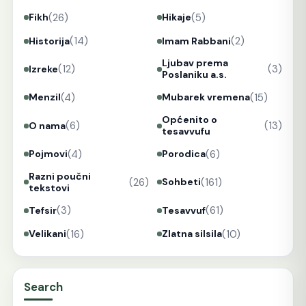
(26)
(5)
Fikh
Hikaje
(14)
(2)
Historija
Imam Rabbani
Ljubav prema
(12)
(3)
Izreke
Poslaniku a.s.
(4)
(15)
Menzil
Mubarek vremena
Općenito o
(6)
(13)
O nama
tesavvufu
(4)
(6)
Pojmovi
Porodica
Razni poučni
(26)
(161)
Sohbeti
tekstovi
(3)
(61)
Tefsir
Tesavvuf
(16)
(10)
Velikani
Zlatna silsila
Search