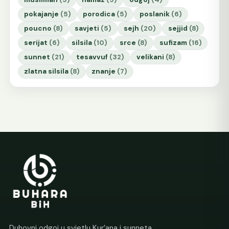
pokajanje
(5)
porodica
(5)
poslanik
(6)
poucno
(8)
savjeti
(5)
sejh
(20)
sejjid
(8)
serijat
(6)
silsila
(10)
srce
(8)
sufizam
(16)
sunnet
(21)
tesavvuf
(32)
velikani
(8)
zlatna silsila
(8)
znanje
(7)
Duhovni odgoj u svjetlu Kur’ana i sunneta.