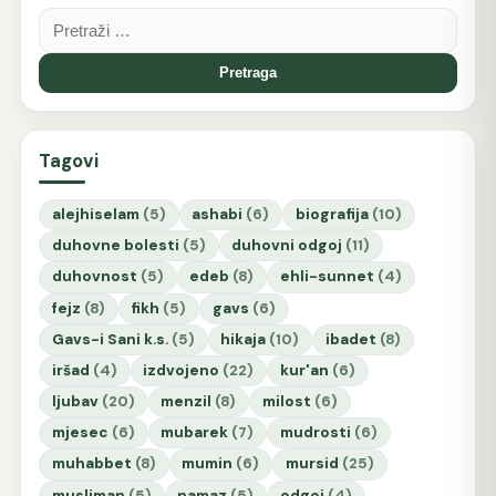
Pretraga:
Tagovi
alejhiselam
(5)
ashabi
(6)
biografija
(10)
duhovne bolesti
(5)
duhovni odgoj
(11)
duhovnost
(5)
edeb
(8)
ehli-sunnet
(4)
fejz
(8)
fikh
(5)
gavs
(6)
Gavs-i Sani k.s.
(5)
hikaja
(10)
ibadet
(8)
iršad
(4)
izdvojeno
(22)
kur'an
(6)
ljubav
(20)
menzil
(8)
milost
(6)
mjesec
(6)
mubarek
(7)
mudrosti
(6)
muhabbet
(8)
mumin
(6)
mursid
(25)
musliman
(5)
namaz
(5)
odgoj
(4)