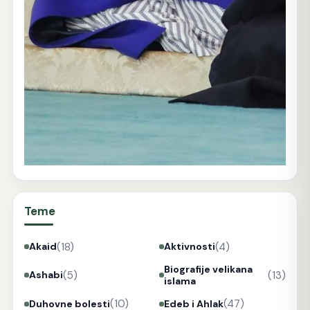
Teme
(18)
(4)
Akaid
Aktivnosti
Biografije velikana
(5)
(13)
Ashabi
islama
(10)
(47)
Duhovne bolesti
Edeb i Ahlak