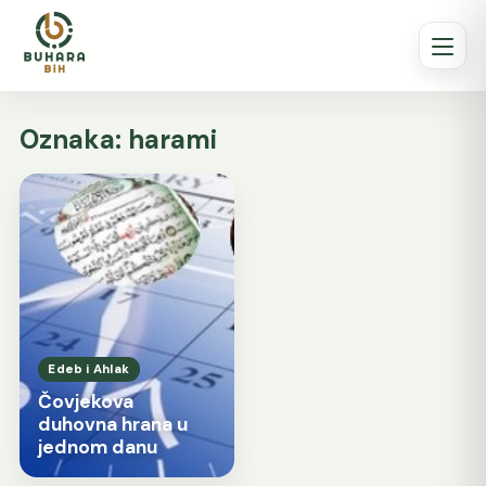
Oznaka:
harami
Edeb i Ahlak
Čovjekova
duhovna hrana u
jednom danu