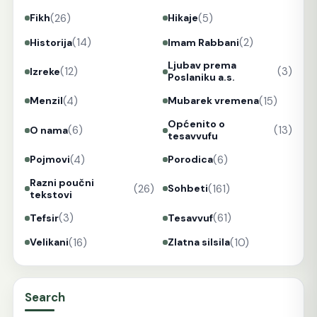
(26)
(5)
Fikh
Hikaje
(14)
(2)
Historija
Imam Rabbani
Ljubav prema
(12)
(3)
Izreke
Poslaniku a.s.
(4)
(15)
Menzil
Mubarek vremena
Općenito o
(6)
(13)
O nama
tesavvufu
(4)
(6)
Pojmovi
Porodica
Razni poučni
(26)
(161)
Sohbeti
tekstovi
(3)
(61)
Tefsir
Tesavvuf
(16)
(10)
Velikani
Zlatna silsila
Search