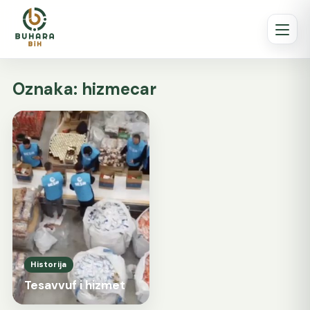
Oznaka:
hizmecar
Historija
Tesavvuf i hizmet