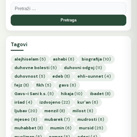
Pretraga:
Tagovi
alejhiselam
(5)
ashabi
(6)
biografija
(10)
duhovne bolesti
(5)
duhovni odgoj
(11)
duhovnost
(5)
edeb
(8)
ehli-sunnet
(4)
fejz
(8)
fikh
(5)
gavs
(6)
Gavs-i Sani k.s.
(5)
hikaja
(10)
ibadet
(8)
iršad
(4)
izdvojeno
(22)
kur'an
(6)
ljubav
(20)
menzil
(8)
milost
(6)
mjesec
(6)
mubarek
(7)
mudrosti
(6)
muhabbet
(8)
mumin
(6)
mursid
(25)
musliman
(5)
namaz
(5)
odgoj
(4)