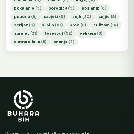
pokajanje
(5)
porodica
(5)
poslanik
(6)
poucno
(8)
savjeti
(5)
sejh
(20)
sejjid
(8)
serijat
(6)
silsila
(10)
srce
(8)
sufizam
(16)
sunnet
(21)
tesavvuf
(32)
velikani
(8)
zlatna silsila
(8)
znanje
(7)
Duhovni odgoj u svjetlu Kur’ana i sunneta.