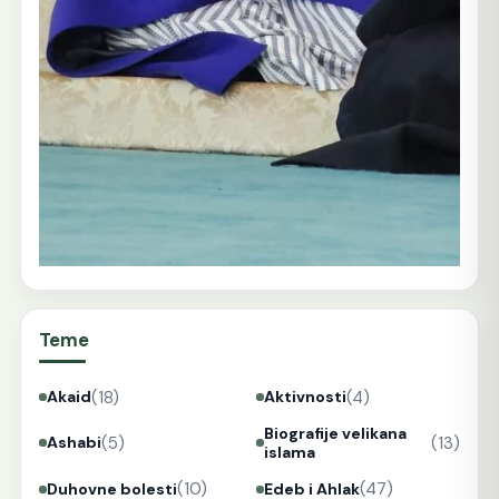
Teme
(18)
(4)
Akaid
Aktivnosti
Biografije velikana
(5)
(13)
Ashabi
islama
(10)
(47)
Duhovne bolesti
Edeb i Ahlak