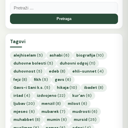
Pretraga:
Tagovi
alejhiselam
(5)
ashabi
(6)
biografija
(10)
duhovne bolesti
(5)
duhovni odgoj
(11)
duhovnost
(5)
edeb
(8)
ehli-sunnet
(4)
fejz
(8)
fikh
(5)
gavs
(6)
Gavs-i Sani k.s.
(5)
hikaja
(10)
ibadet
(8)
iršad
(4)
izdvojeno
(22)
kur'an
(6)
ljubav
(20)
menzil
(8)
milost
(6)
mjesec
(6)
mubarek
(7)
mudrosti
(6)
muhabbet
(8)
mumin
(6)
mursid
(25)
musliman
(5)
namaz
(5)
odgoj
(4)