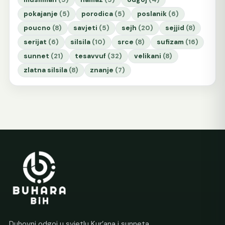
pokajanje
(5)
porodica
(5)
poslanik
(6)
poucno
(8)
savjeti
(5)
sejh
(20)
sejjid
(8)
serijat
(6)
silsila
(10)
srce
(8)
sufizam
(16)
sunnet
(21)
tesavvuf
(32)
velikani
(8)
zlatna silsila
(8)
znanje
(7)
Duhovni odgoj u svjetlu Kur’ana i sunneta.