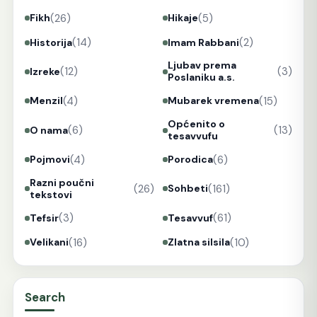
(26)
(5)
Fikh
Hikaje
(14)
(2)
Historija
Imam Rabbani
Ljubav prema
(12)
(3)
Izreke
Poslaniku a.s.
(4)
(15)
Menzil
Mubarek vremena
Općenito o
(6)
(13)
O nama
tesavvufu
(4)
(6)
Pojmovi
Porodica
Razni poučni
(26)
(161)
Sohbeti
tekstovi
(3)
(61)
Tefsir
Tesavvuf
(16)
(10)
Velikani
Zlatna silsila
Search