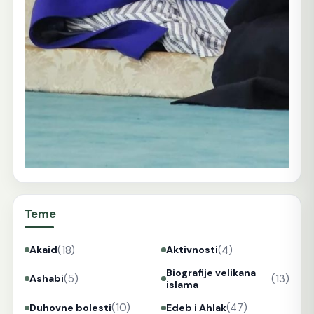
Teme
(18)
(4)
Akaid
Aktivnosti
Biografije velikana
(5)
(13)
Ashabi
islama
(10)
(47)
Duhovne bolesti
Edeb i Ahlak