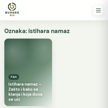
Oznaka:
istihara namaz
Fikh
Istihara namaz –
Zašto i kako se
klanja i koja dova
se uči