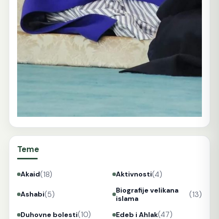
Teme
(18)
(4)
Akaid
Aktivnosti
Biografije velikana
(5)
(13)
Ashabi
islama
(10)
(47)
Duhovne bolesti
Edeb i Ahlak