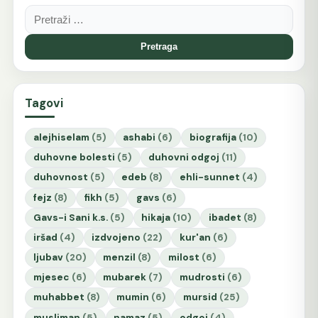
Pretraga:
Tagovi
alejhiselam
(5)
ashabi
(6)
biografija
(10)
duhovne bolesti
(5)
duhovni odgoj
(11)
duhovnost
(5)
edeb
(8)
ehli-sunnet
(4)
fejz
(8)
fikh
(5)
gavs
(6)
Gavs-i Sani k.s.
(5)
hikaja
(10)
ibadet
(8)
iršad
(4)
izdvojeno
(22)
kur'an
(6)
ljubav
(20)
menzil
(8)
milost
(6)
mjesec
(6)
mubarek
(7)
mudrosti
(6)
muhabbet
(8)
mumin
(6)
mursid
(25)
musliman
(5)
namaz
(5)
odgoj
(4)