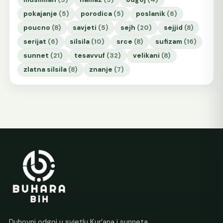
pokajanje
(5)
porodica
(5)
poslanik
(6)
poucno
(8)
savjeti
(5)
sejh
(20)
sejjid
(8)
serijat
(6)
silsila
(10)
srce
(8)
sufizam
(16)
sunnet
(21)
tesavvuf
(32)
velikani
(8)
zlatna silsila
(8)
znanje
(7)
Duhovni odgoj u svjetlu Kur’ana i sunneta.