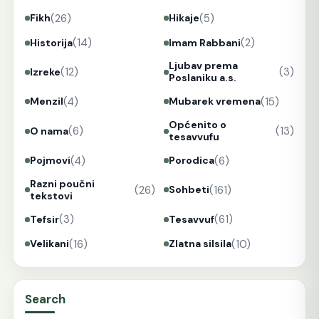
(26)
(5)
Fikh
Hikaje
(14)
(2)
Historija
Imam Rabbani
Ljubav prema
(12)
(3)
Izreke
Poslaniku a.s.
(4)
(15)
Menzil
Mubarek vremena
Općenito o
(6)
(13)
O nama
tesavvufu
(4)
(6)
Pojmovi
Porodica
Razni poučni
(26)
(161)
Sohbeti
tekstovi
(3)
(61)
Tefsir
Tesavvuf
(16)
(10)
Velikani
Zlatna silsila
Search