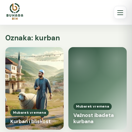
Oznaka:
kurban
Mubarek vremena
Mubarek vremena
Važnost ibadeta
Kurban i bliskost
kurbana