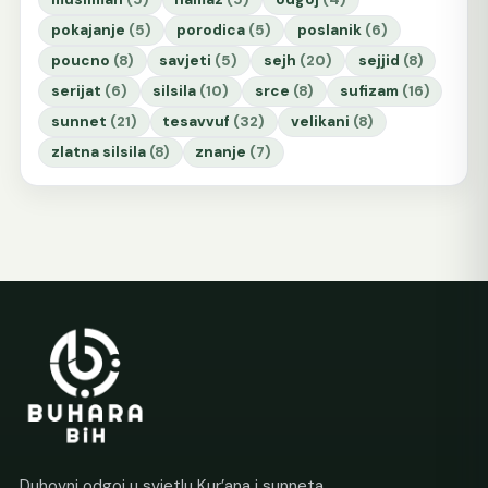
pokajanje
(5)
porodica
(5)
poslanik
(6)
poucno
(8)
savjeti
(5)
sejh
(20)
sejjid
(8)
serijat
(6)
silsila
(10)
srce
(8)
sufizam
(16)
sunnet
(21)
tesavvuf
(32)
velikani
(8)
zlatna silsila
(8)
znanje
(7)
Duhovni odgoj u svjetlu Kur’ana i sunneta.