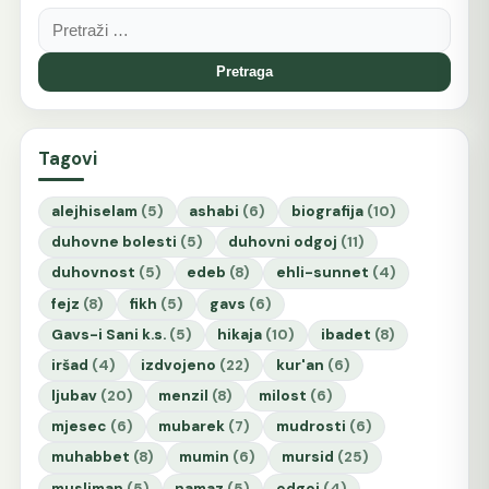
Pretraga:
Tagovi
alejhiselam
(5)
ashabi
(6)
biografija
(10)
duhovne bolesti
(5)
duhovni odgoj
(11)
duhovnost
(5)
edeb
(8)
ehli-sunnet
(4)
fejz
(8)
fikh
(5)
gavs
(6)
Gavs-i Sani k.s.
(5)
hikaja
(10)
ibadet
(8)
iršad
(4)
izdvojeno
(22)
kur'an
(6)
ljubav
(20)
menzil
(8)
milost
(6)
mjesec
(6)
mubarek
(7)
mudrosti
(6)
muhabbet
(8)
mumin
(6)
mursid
(25)
musliman
(5)
namaz
(5)
odgoj
(4)