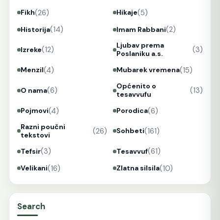
(26)
(5)
Fikh
Hikaje
(14)
(2)
Historija
Imam Rabbani
Ljubav prema
(12)
(3)
Izreke
Poslaniku a.s.
(4)
(15)
Menzil
Mubarek vremena
Općenito o
(6)
(13)
O nama
tesavvufu
(4)
(6)
Pojmovi
Porodica
Razni poučni
(26)
(161)
Sohbeti
tekstovi
(3)
(61)
Tefsir
Tesavvuf
(16)
(10)
Velikani
Zlatna silsila
Search