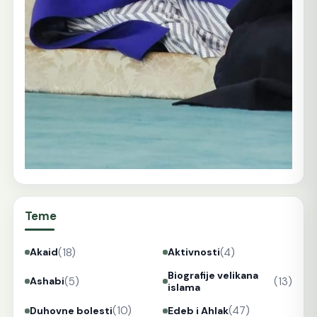
Teme
(18)
(4)
Akaid
Aktivnosti
Biografije velikana
(5)
(13)
Ashabi
islama
(10)
(47)
Duhovne bolesti
Edeb i Ahlak