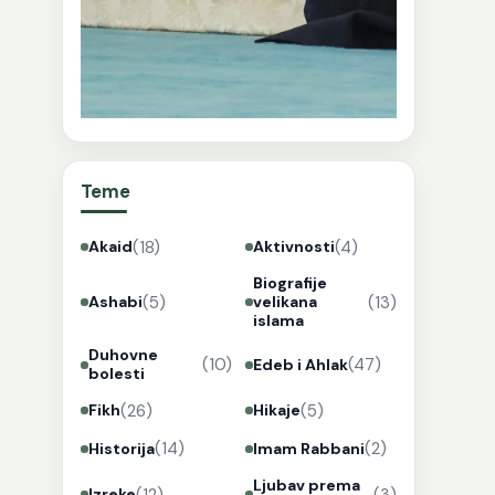
Teme
(18)
(4)
Akaid
Aktivnosti
Biografije
(5)
(13)
Ashabi
velikana
islama
Duhovne
(10)
(47)
Edeb i Ahlak
bolesti
(26)
(5)
Fikh
Hikaje
(14)
(2)
Historija
Imam Rabbani
Ljubav prema
(12)
(3)
Izreke