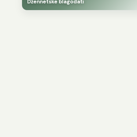
Džennetske blagodati