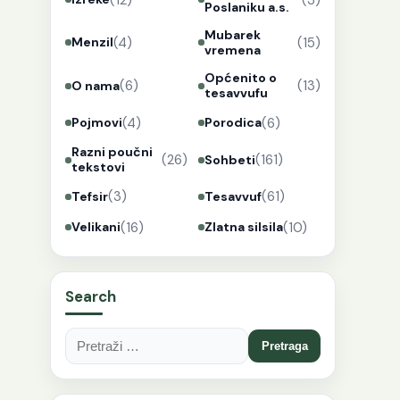
Poslaniku a.s.
Mubarek
(4)
(15)
Menzil
vremena
Općenito o
(6)
(13)
O nama
tesavvufu
(4)
(6)
Pojmovi
Porodica
Razni poučni
(26)
(161)
Sohbeti
tekstovi
(3)
(61)
Tefsir
Tesavvuf
(16)
(10)
Velikani
Zlatna silsila
Search
Pretraga: