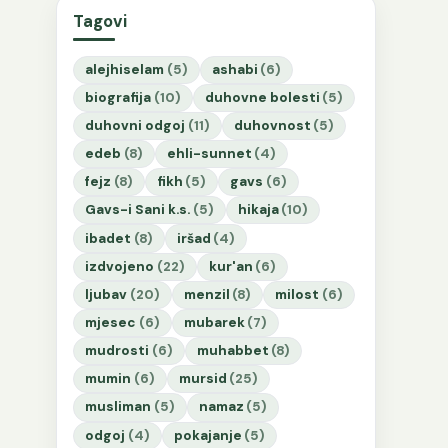
Tagovi
alejhiselam
(5)
ashabi
(6)
biografija
(10)
duhovne bolesti
(5)
duhovni odgoj
(11)
duhovnost
(5)
edeb
(8)
ehli-sunnet
(4)
fejz
(8)
fikh
(5)
gavs
(6)
Gavs-i Sani k.s.
(5)
hikaja
(10)
ibadet
(8)
iršad
(4)
izdvojeno
(22)
kur'an
(6)
ljubav
(20)
menzil
(8)
milost
(6)
mjesec
(6)
mubarek
(7)
mudrosti
(6)
muhabbet
(8)
mumin
(6)
mursid
(25)
musliman
(5)
namaz
(5)
odgoj
(4)
pokajanje
(5)