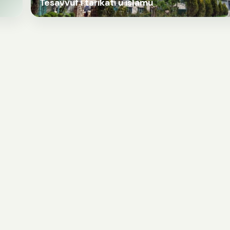
Tesavvuf i tarikati u islamu