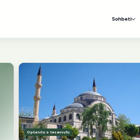
Sohbeti
Općenito o tesavvufu