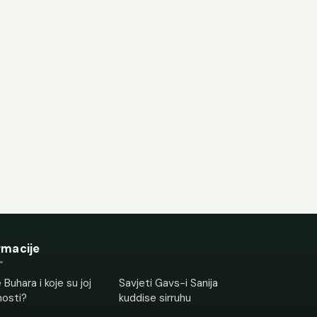
rmacije
 Buhara i koje su joj
Savjeti Gavs-i Sanija
nosti?
kuddise sirruhu