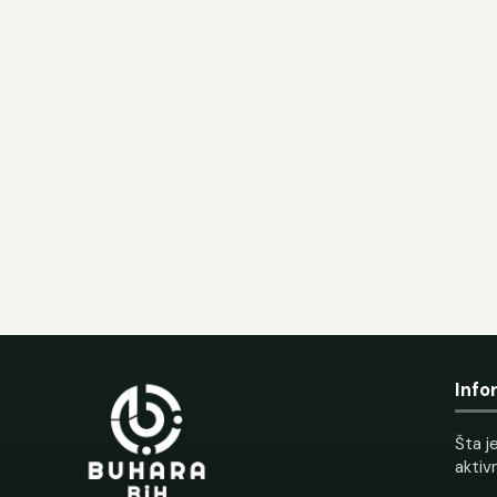
Info
Šta je
aktiv