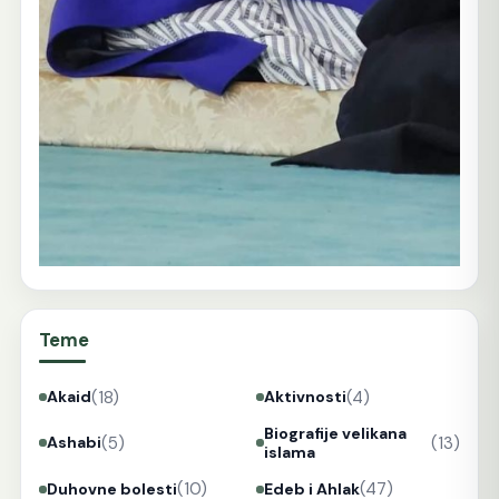
Teme
(18)
(4)
Akaid
Aktivnosti
Biografije velikana
(5)
(13)
Ashabi
islama
(10)
(47)
Duhovne bolesti
Edeb i Ahlak