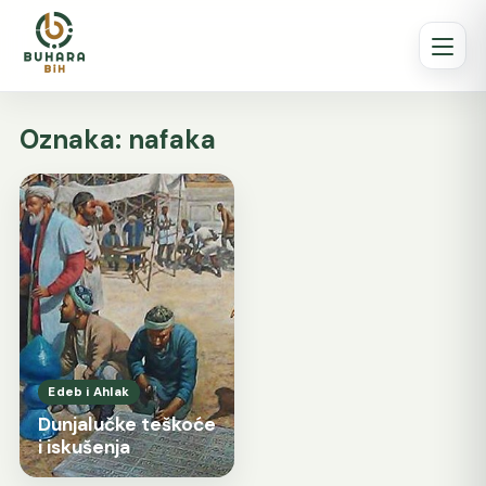
Oznaka:
nafaka
Edeb i Ahlak
Dunjalučke teškoće
i iskušenja