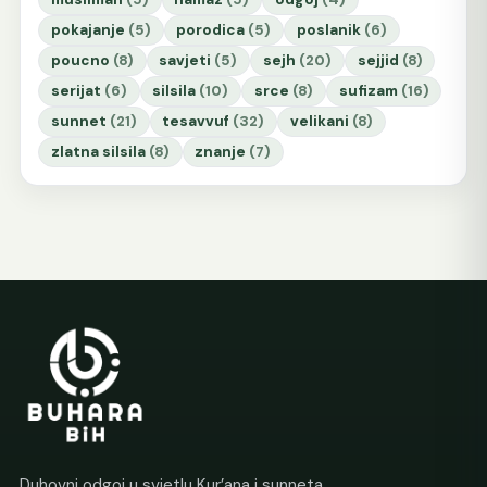
pokajanje
(5)
porodica
(5)
poslanik
(6)
poucno
(8)
savjeti
(5)
sejh
(20)
sejjid
(8)
serijat
(6)
silsila
(10)
srce
(8)
sufizam
(16)
sunnet
(21)
tesavvuf
(32)
velikani
(8)
zlatna silsila
(8)
znanje
(7)
Duhovni odgoj u svjetlu Kur’ana i sunneta.