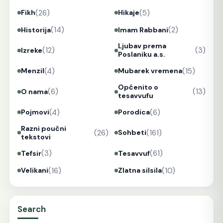
(26)
(5)
Fikh
Hikaje
(14)
(2)
Historija
Imam Rabbani
Ljubav prema
(12)
(3)
Izreke
Poslaniku a.s.
(4)
(15)
Menzil
Mubarek vremena
Općenito o
(6)
(13)
O nama
tesavvufu
(4)
(6)
Pojmovi
Porodica
Razni poučni
(26)
(161)
Sohbeti
tekstovi
(3)
(61)
Tefsir
Tesavvuf
(16)
(10)
Velikani
Zlatna silsila
Search