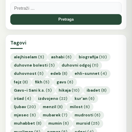
Pretraga:
Tagovi
alejhiselam
(5)
ashabi
(6)
biografija
(10)
duhovne bolesti
(5)
duhovni odgoj
(11)
duhovnost
(5)
edeb
(8)
ehli-sunnet
(4)
fejz
(8)
fikh
(5)
gavs
(6)
Gavs-i Sani k.s.
(5)
hikaja
(10)
ibadet
(8)
iršad
(4)
izdvojeno
(22)
kur'an
(6)
ljubav
(20)
menzil
(8)
milost
(6)
mjesec
(6)
mubarek
(7)
mudrosti
(6)
muhabbet
(8)
mumin
(6)
mursid
(25)
musliman
(5)
namaz
(5)
odgoj
(4)