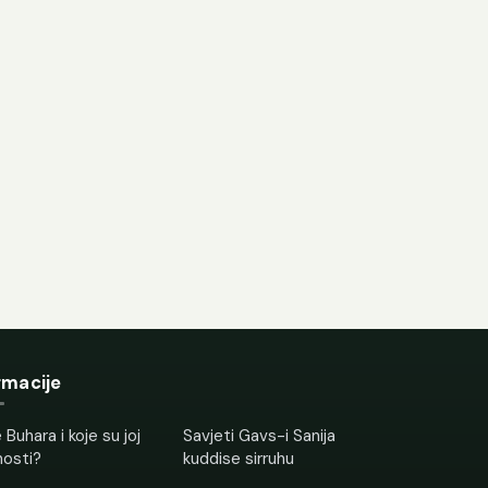
rmacije
 Buhara i koje su joj
Savjeti Gavs-i Sanija
nosti?
kuddise sirruhu