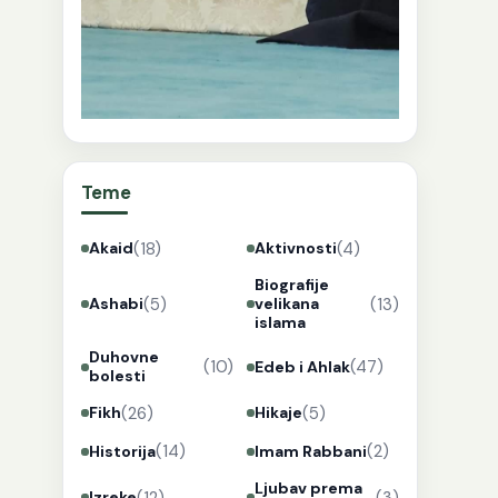
Teme
(18)
(4)
Akaid
Aktivnosti
Biografije
(5)
(13)
Ashabi
velikana
islama
Duhovne
(10)
(47)
Edeb i Ahlak
bolesti
(26)
(5)
Fikh
Hikaje
(14)
(2)
Historija
Imam Rabbani
Ljubav prema
(12)
(3)
Izreke