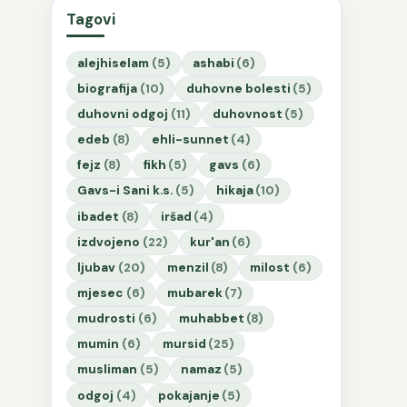
Tagovi
alejhiselam
(5)
ashabi
(6)
biografija
(10)
duhovne bolesti
(5)
duhovni odgoj
(11)
duhovnost
(5)
edeb
(8)
ehli-sunnet
(4)
fejz
(8)
fikh
(5)
gavs
(6)
Gavs-i Sani k.s.
(5)
hikaja
(10)
ibadet
(8)
iršad
(4)
izdvojeno
(22)
kur'an
(6)
ljubav
(20)
menzil
(8)
milost
(6)
mjesec
(6)
mubarek
(7)
mudrosti
(6)
muhabbet
(8)
mumin
(6)
mursid
(25)
musliman
(5)
namaz
(5)
odgoj
(4)
pokajanje
(5)