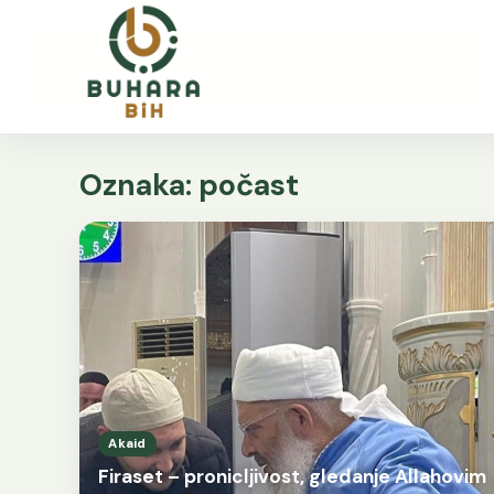
Oznaka:
počast
Akaid
Firaset – pronicljivost, gledanje Allahovim