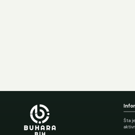
Info
Šta je
aktiv