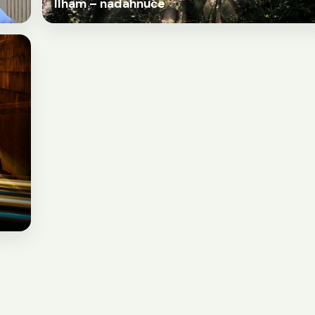
Ilham – nadahnuće