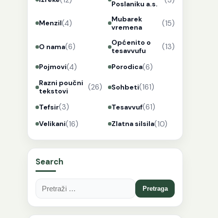
Poslaniku a.s.
Mubarek
(4)
(15)
Menzil
vremena
Općenito o
(6)
(13)
O nama
tesavvufu
(4)
(6)
Pojmovi
Porodica
Razni poučni
(26)
(161)
Sohbeti
tekstovi
(3)
(61)
Tefsir
Tesavvuf
(16)
(10)
Velikani
Zlatna silsila
Search
Pretraga: