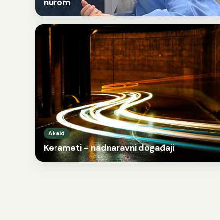
nurom
Akaid
Kerameti – nadnaravni događaji