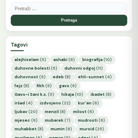
Pretraga:
Tagovi
alejhiselam
(5)
ashabi
(6)
biografija
(10)
duhovne bolesti
(5)
duhovni odgoj
(11)
duhovnost
(5)
edeb
(8)
ehli-sunnet
(4)
fejz
(8)
fikh
(5)
gavs
(6)
Gavs-i Sani k.s.
(5)
hikaja
(10)
ibadet
(8)
iršad
(4)
izdvojeno
(22)
kur'an
(6)
ljubav
(20)
menzil
(8)
milost
(6)
mjesec
(6)
mubarek
(7)
mudrosti
(6)
muhabbet
(8)
mumin
(6)
mursid
(25)
musliman
(5)
namaz
(5)
odgoj
(4)