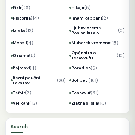
(26)
(5)
Fikh
Hikaje
(14)
(2)
Historija
Imam Rabbani
Ljubav prema
(12)
(3)
Izreke
Poslaniku a.s.
(4)
(15)
Menzil
Mubarek vremena
Općenito o
(6)
(13)
O nama
tesavvufu
(4)
(6)
Pojmovi
Porodica
Razni poučni
(26)
(161)
Sohbeti
tekstovi
(3)
(61)
Tefsir
Tesavvuf
(16)
(10)
Velikani
Zlatna silsila
Search