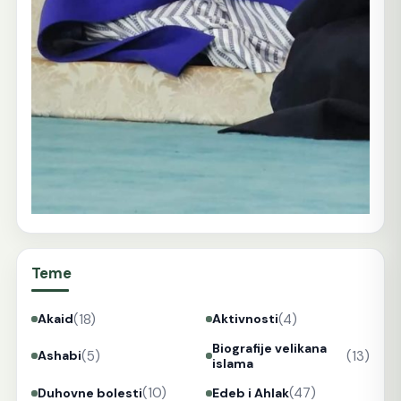
Teme
(18)
(4)
Akaid
Aktivnosti
Biografije velikana
(5)
(13)
Ashabi
islama
(10)
(47)
Duhovne bolesti
Edeb i Ahlak