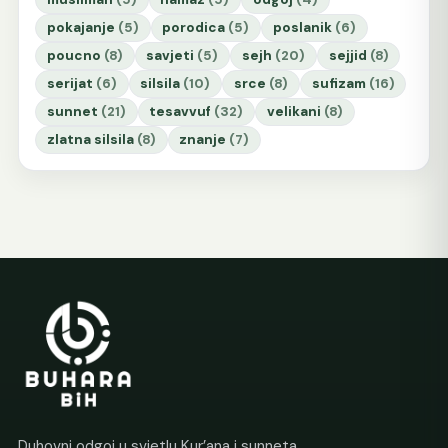
pokajanje
(5)
porodica
(5)
poslanik
(6)
poucno
(8)
savjeti
(5)
sejh
(20)
sejjid
(8)
serijat
(6)
silsila
(10)
srce
(8)
sufizam
(16)
sunnet
(21)
tesavvuf
(32)
velikani
(8)
zlatna silsila
(8)
znanje
(7)
Duhovni odgoj u svjetlu Kur’ana i sunneta.