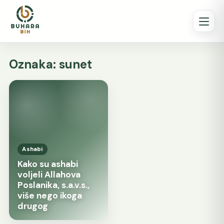
Oznaka:
sunet
Ashabi
Kako su ashabi
voljeli Allahova
Poslanika, s.a.v.s.,
više nego ikoga
drugog