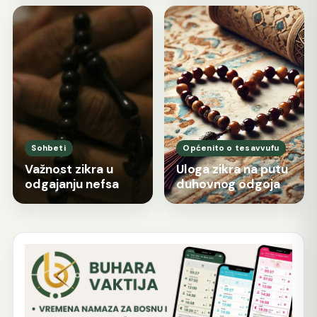
Sohbeti
Općenito o tesavvufu
Važnost zikra u
Uloga zikra na putu
odgajanju nefsa
duhovnog odgoja