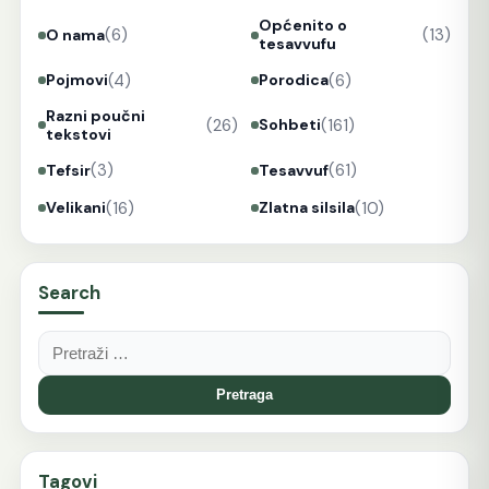
Općenito o
(6)
(13)
O nama
tesavvufu
(4)
(6)
Pojmovi
Porodica
Razni poučni
(26)
(161)
Sohbeti
tekstovi
(3)
(61)
Tefsir
Tesavvuf
(16)
(10)
Velikani
Zlatna silsila
Search
Pretraga:
Tagovi