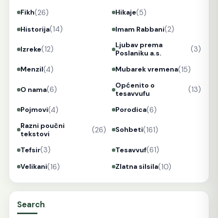
(26)
(5)
Fikh
Hikaje
(14)
(2)
Historija
Imam Rabbani
Ljubav prema
(12)
(3)
Izreke
Poslaniku a.s.
(4)
(15)
Menzil
Mubarek vremena
Općenito o
(6)
(13)
O nama
tesavvufu
(4)
(6)
Pojmovi
Porodica
Razni poučni
(26)
(161)
Sohbeti
tekstovi
(3)
(61)
Tefsir
Tesavvuf
(16)
(10)
Velikani
Zlatna silsila
Search