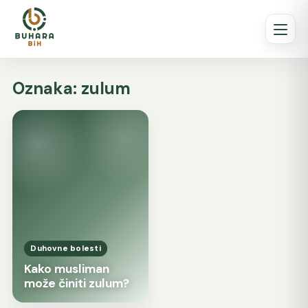
Oznaka:
zulum
Duhovne bolesti
Kako musliman
može činiti zulum?