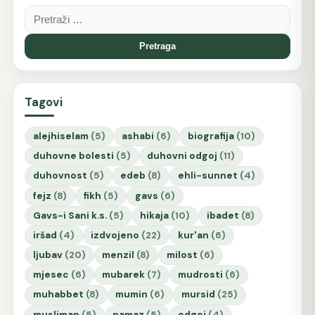
Pretraga:
Tagovi
alejhiselam
(5)
ashabi
(6)
biografija
(10)
duhovne bolesti
(5)
duhovni odgoj
(11)
duhovnost
(5)
edeb
(8)
ehli-sunnet
(4)
fejz
(8)
fikh
(5)
gavs
(6)
Gavs-i Sani k.s.
(5)
hikaja
(10)
ibadet
(8)
iršad
(4)
izdvojeno
(22)
kur'an
(6)
ljubav
(20)
menzil
(8)
milost
(6)
mjesec
(6)
mubarek
(7)
mudrosti
(6)
muhabbet
(8)
mumin
(6)
mursid
(25)
musliman
(5)
namaz
(5)
odgoj
(4)