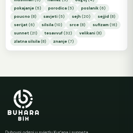
pokajanje
(5)
porodica
(5)
poslanik
(6)
poucno
(8)
savjeti
(5)
sejh
(20)
sejjid
(8)
serijat
(6)
silsila
(10)
srce
(8)
sufizam
(16)
sunnet
(21)
tesavvuf
(32)
velikani
(8)
zlatna silsila
(8)
znanje
(7)
Duhovni odgoj u svjetlu Kur’ana i sunneta.