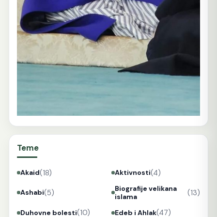
Teme
(18)
(4)
Akaid
Aktivnosti
Biografije velikana
(5)
(13)
Ashabi
islama
(10)
(47)
Duhovne bolesti
Edeb i Ahlak