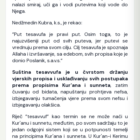
nalazi smiraj, uči ga i vodi putevima koji vode do
Njega.
Nedžmedin Kubra, k.s., je rekao:
”Put tesavufa je pravi put. Osim toga, to je
najuzvišeniji put od svih puteva, jer putevi se
vrednuju prema svom cilju. Cilj tesavufa je spoznaja
Allaha i izvršavanje, sa edebom, svih propisa koje je
donio Poslanik, s.a.v.s.”
Suština tesavvufa je u čvrstom držanju
vjerskih propisa i usklađivanju svih postupaka
prema propisima Kur'ana i sunneta
, zatim
čuvanju od bidata, napuštanju prohtjeva nefsa,
izbjegavanju tumačenja vjere prema svom nefsu i
izbjegavanju olakšica.
Riječ ”tesavvuf” kao termin se ne može naći u
Kur'anu i sunnetu, međutim, po svom sadržaju to je
jedan odgojni sistem koji se u potpunosti temelji
na principima Kur'ana i sunneta. U Kur'an-i Kerimu