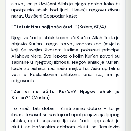
s.a.v.s., jer je Uzvišeni Allah je njega poslao kako bi
upotpunio ahlak kod ljudi. Hvaleći njegovu divnu
narav, Uzvišeni Gospodar kaže:
”Ti si uistinu najljepše ćudi.”
(Kalem, 68/4)
Njegova ćud je ahlak kojem uči Kur'an. Allah Teala je
objavio Kur'an i njega, s.a.v.s., izabrao kao čovjeka
koji će svojim životom ljudima pokazati principe
Allahove vjere. Sve ljepote o kojim Kur'an govori su
sabrane u njegovoj ličnosti. Njegov ahlak je Kur'an.
Kada su ashabi, r.a., našu majku hz. Aišu upitali u
vezi s Poslanikovim ahlakom, ona, r.a., im je
odgovorila:
”Zar vi ne učite Kur'an? Njegov ahlak je
Kur'an?”
(Muslim)
To znači biti dobar i činiti samo dobro – to je
ihsan. Tesavuf se sastoji od upotpunjavanja lijepog
ahlaka, upotpunjavanja ljudske ćudi. Lijep ahlak je
okititi se božanskim edebom, okititi se Resulovim