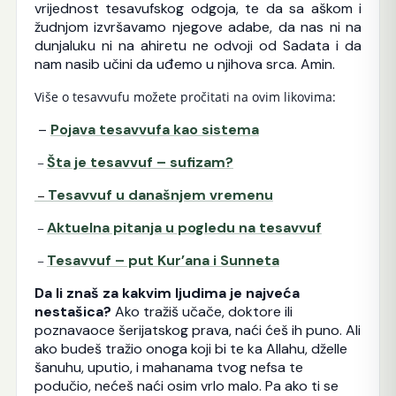
vrijednost tesavufskog odgoja, te da sa aškom i
žudnjom izvršavamo njegove adabe, da nas ni na
dunjaluku ni na ahiretu ne odvoji od Sadata i da
nam nasib učini da uđemo u njihova srca. Amin.
Više o tesavvufu možete pročitati na ovim likovima:
–
Pojava tesavvufa kao sistema
Šta je tesavvuf – sufizam?
–
Tesavvuf u današnjem vremenu
–
Aktuelna pitanja u pogledu na tesavvuf
–
Tesavvuf – put Kur’ana i Sunneta
–
Da li znaš za kakvim ljudima je najveća
nestašica?
Ako tražiš učače, doktore ili
poznavaoce šerijatskog prava, naći ćeš ih puno. Ali
ako budeš tražio onoga koji bi te ka Allahu, dželle
šanuhu, uputio, i mahanama tvog nefsa te
podučio, nećeš naći osim vrlo malo. Pa ako ti se