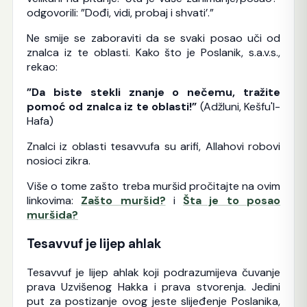
odgovorili: ”Dođi, vidi, probaj i shvati’.”
Ne smije se zaboraviti da se svaki posao uči od
znalca iz te oblasti. Kako što je Poslanik, s.a.v.s.,
rekao:
”Da biste stekli znanje o nečemu, tražite
pomoć od znalca iz te oblasti!”
(Adžluni, Kešfu'l-
Hafa)
Znalci iz oblasti tesavvufa su arifi, Allahovi robovi
nosioci zikra.
Više o tome zašto treba muršid pročitajte na ovim
linkovima:
Zašto muršid?
i
Šta je to posao
muršida?
Tesavvuf je lijep ahlak
Tesavvuf je lijep ahlak koji podrazumijeva čuvanje
prava Uzvišenog Hakka i prava stvorenja. Jedini
put za postizanje ovog jeste slijeđenje Poslanika,