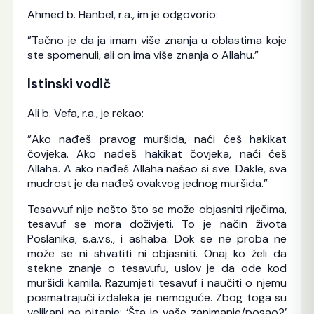
Ahmed b. Hanbel, r.a., im je odgovorio:
”Tačno je da ja imam više znanja u oblastima koje
ste spomenuli, ali on ima više znanja o Allahu.”
Istinski vodič
Ali b. Vefa, r.a., je rekao:
”Ako nađeš pravog muršida, naći ćeš hakikat
čovjeka. Ako nađeš hakikat čovjeka, naći ćeš
Allaha. A ako nađeš Allaha našao si sve. Dakle, sva
mudrost je da nađeš ovakvog jednog muršida.”
Tesavvuf nije nešto što se može objasniti riječima,
tesavuf se mora doživjeti. To je način života
Poslanika, s.a.v.s., i ashaba. Dok se ne proba ne
može se ni shvatiti ni objasniti. Onaj ko želi da
stekne znanje o tesavufu, uslov je da ode kod
muršidi kamila. Razumjeti tesavuf i naučiti o njemu
posmatrajući izdaleka je nemoguće. Zbog toga su
velikani na pitanje: ‘Šta je vaše zanimanje/posao?’