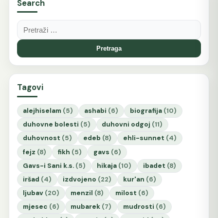
Search
Pretraga:
Tagovi
alejhiselam
(5)
ashabi
(6)
biografija
(10)
duhovne bolesti
(5)
duhovni odgoj
(11)
duhovnost
(5)
edeb
(8)
ehli-sunnet
(4)
fejz
(8)
fikh
(5)
gavs
(6)
Gavs-i Sani k.s.
(5)
hikaja
(10)
ibadet
(8)
iršad
(4)
izdvojeno
(22)
kur'an
(6)
ljubav
(20)
menzil
(8)
milost
(6)
mjesec
(6)
mubarek
(7)
mudrosti
(6)