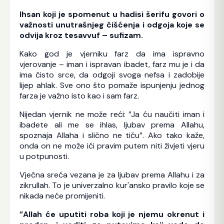
Ihsan koji je spomenut u hadisi šerifu govori o
važnosti unutrašnjeg čišćenja i odgoja koje se
odvija kroz tesavvuf – sufizam.
Kako god je vjerniku farz da ima ispravno
vjerovanje – iman i ispravan ibadet, farz mu je i da
ima čisto srce, da odgoji svoga nefsa i zadobije
lijep ahlak. Sve ono što pomaže ispunjenju jednog
farza je važno isto kao i sam farz.
Nijedan vjernik ne može reći: ”Ja ću naučiti iman i
ibadete ali me se ihlas, ljubav prema Allahu,
spoznaja Allaha i slično ne tiču”. Ako tako kaže,
onda on ne može ići pravim putem niti živjeti vjeru
u potpunosti.
Vječna sreća vezana je za ljubav prema Allahu i za
zikrullah. To je univerzalno kur'ansko pravilo koje se
nikada neće promijeniti.
”Allah će uputiti roba koji je njemu okrenut i