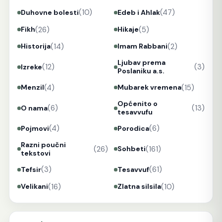
(10)
(47)
Duhovne bolesti
Edeb i Ahlak
(26)
(5)
Fikh
Hikaje
(14)
(2)
Historija
Imam Rabbani
Ljubav prema
(12)
(3)
Izreke
Poslaniku a.s.
(4)
(15)
Menzil
Mubarek vremena
Općenito o
(6)
(13)
O nama
tesavvufu
(4)
(6)
Pojmovi
Porodica
Razni poučni
(26)
(161)
Sohbeti
tekstovi
(3)
(61)
Tefsir
Tesavvuf
(16)
(10)
Velikani
Zlatna silsila