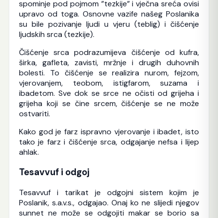
spominje pod pojmom ”tezkije” i vječna sreća ovisi
upravo od toga. Osnovne vazife našeg Poslanika
su bile pozivanje ljudi u vjeru (teblig) i čišćenje
ljudskih srca (tezkije).
Čišćenje srca podrazumijeva čišćenje od kufra,
širka, gafleta, zavisti, mržnje i drugih duhovnih
bolesti. To čišćenje se realizira nurom, fejzom,
vjerovanjem, teobom, istigfarom, suzama i
ibadetom. Sve dok se srce ne očisti od grijeha i
grijeha koji se čine srcem, čišćenje se ne može
ostvariti.
Kako god je farz ispravno vjerovanje i ibadet, isto
tako je farz i čišćenje srca, odgajanje nefsa i lijep
ahlak.
Tesavvuf i odgoj
Tesavvuf i tarikat je odgojni sistem kojim je
Poslanik, s.a.v.s., odgajao. Onaj ko ne slijedi njegov
sunnet ne može se odgojiti makar se borio sa