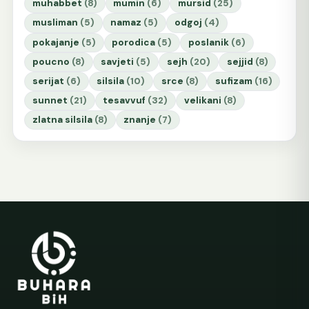
muhabbet
(8)
mumin
(6)
mursid
(25)
musliman
(5)
namaz
(5)
odgoj
(4)
pokajanje
(5)
porodica
(5)
poslanik
(6)
poucno
(8)
savjeti
(5)
sejh
(20)
sejjid
(8)
serijat
(6)
silsila
(10)
srce
(8)
sufizam
(16)
sunnet
(21)
tesavvuf
(32)
velikani
(8)
zlatna silsila
(8)
znanje
(7)