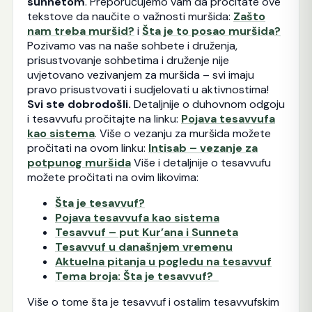
sunnetom
. Preporučujemo vam da pročitate ove
tekstove da naučite o važnosti muršida:
Zašto
nam treba muršid?
i
Šta je to posao muršida?
Pozivamo vas na naše sohbete i druženja,
prisustvovanje sohbetima i druženje nije
uvjetovano vezivanjem za muršida – svi imaju
pravo prisustvovati i sudjelovati u aktivnostima!
Svi ste dobrodošli.
Detaljnije o duhovnom odgoju
i tesavvufu pročitajte na linku:
Pojava tesavvufa
kao sistema
. Više o vezanju za muršida možete
pročitati na ovom linku:
Intisab – vezanje za
potpunog muršida
Više i detaljnije o tesavvufu
možete pročitati na ovim likovima:
Šta je tesavvuf?
Pojava tesavvufa kao sistema
Tesavvuf – put Kur’ana i Sunneta
Tesavvuf u današnjem vremenu
Aktuelna pitanja u pogledu na tesavvuf
Tema broja: Šta je tesavvuf?
Više o tome šta je tesavvuf i ostalim tesavvufskim