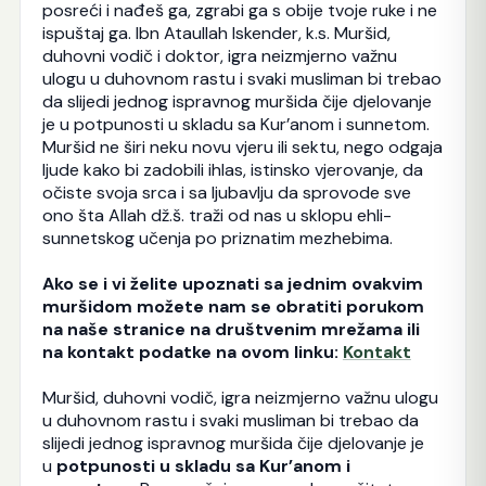
posreći i nađeš ga, zgrabi ga s obije tvoje ruke i ne
ispuštaj ga. Ibn Ataullah Iskender, k.s. Muršid,
duhovni vodič i doktor, igra neizmjerno važnu
ulogu u duhovnom rastu i svaki musliman bi trebao
da slijedi jednog ispravnog muršida čije djelovanje
je u potpunosti u skladu sa Kur’anom i sunnetom.
Muršid ne širi neku novu vjeru ili sektu, nego odgaja
ljude kako bi zadobili ihlas, istinsko vjerovanje, da
očiste svoja srca i sa ljubavlju da sprovode sve
ono šta Allah dž.š. traži od nas u sklopu ehli-
sunnetskog učenja po priznatim mezhebima.
Ako se i vi želite upoznati sa jednim ovakvim
muršidom možete nam se obratiti porukom
na naše stranice na društvenim mrežama ili
na kontakt podatke na ovom linku:
Kontakt
Muršid, duhovni vodič, igra neizmjerno važnu ulogu
u duhovnom rastu i svaki musliman bi trebao da
slijedi jednog ispravnog muršida čije djelovanje je
u
potpunosti u skladu sa Kur’anom i