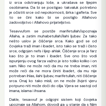
iz srca odstranjuju loše, a ukrašava se lijepim
osobinama. Da bi se postigao takvaluk potrebno
je očistiti srce od nepokornosti, širka i gafleta. Sve
to se čini kako bi se postiglo Allahovo
zadovoljstvo i Allahovo prijateljstvo.
Tesavvufom se postiže marifetullah/spoznaja
Allaha, a zatim muhabetullah/ilahi ljubav. Za tako
nešto uslov je čišćenje srca. Kako god se od
čovjeka traži iman i ibadet, isto tako se traži i čisto
srce, odgojen nefs i lijep ahlak. Čišćenje srca je farz
kao što je to iman i ibadet. Sve ono što vodi
ispunjenju ovog farza važno je isto toliko koliko i on
sam. Niko ne može reći da mu ne treba iman, niti
može reći da ne mora činiti ibadet, da mu nije
potreban ihlas, ilahi ljubav, marifetullah, niti čišćenje
srca. Onaj ko tako misli, on ne može živjeti vjeru
potpuno niti može doći do cilja. Vjera se sastoji od
imana, islama i ihsana.
Dakle, tesavvuf je odgojni sistem koji čovjeka
upoznaje sa Allahom, dovodi ga u stanje da s Njim