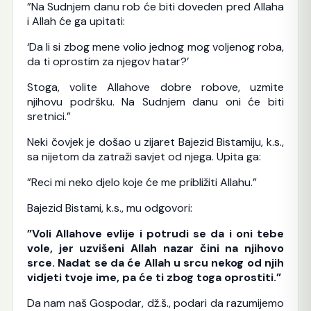
”Na Sudnjem danu rob će biti doveden pred Allaha
i Allah će ga upitati:
‘Da li si zbog mene volio jednog mog voljenog roba,
da ti oprostim za njegov hatar?’
Stoga, volite Allahove dobre robove, uzmite
njihovu podršku. Na Sudnjem danu oni će biti
sretnici.”
Neki čovjek je došao u zijaret Bajezid Bistamiju, k.s.,
sa nijetom da zatraži savjet od njega. Upita ga:
”Reci mi neko djelo koje će me približiti Allahu.”
Bajezid Bistami, k.s., mu odgovori:
”Voli Allahove evlije i potrudi se da i oni tebe
vole, jer uzvišeni Allah nazar čini na njihovo
srce. Nadat se da će Allah u srcu nekog od njih
vidjeti tvoje ime, pa će ti zbog toga oprostiti.”
Da nam naš Gospodar, dž.š., podari da razumijemo