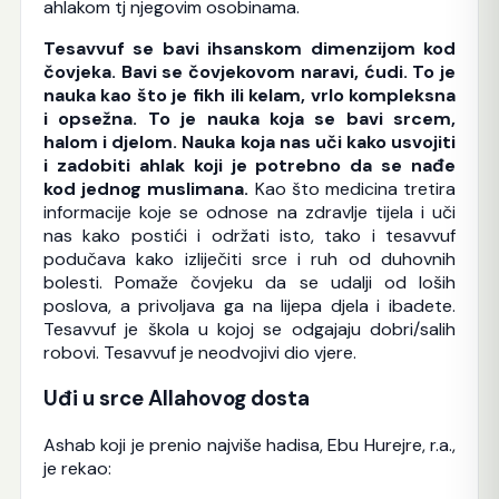
ahlakom tj njegovim osobinama.
Tesavvuf se bavi ihsanskom dimenzijom kod
čovjeka. Bavi se čovjekovom naravi, ćudi. To je
nauka kao što je fikh ili kelam, vrlo kompleksna
i opsežna. To je nauka koja se bavi srcem,
halom i djelom. Nauka koja nas uči kako usvojiti
i zadobiti ahlak koji je potrebno da se nađe
kod jednog muslimana.
Kao što medicina tretira
informacije koje se odnose na zdravlje tijela i uči
nas kako postići i održati isto, tako i tesavvuf
podučava kako izliječiti srce i ruh od duhovnih
bolesti. Pomaže čovjeku da se udalji od loših
poslova, a privoljava ga na lijepa djela i ibadete.
Tesavvuf je škola u kojoj se odgajaju dobri/salih
robovi. Tesavvuf je neodvojivi dio vjere.
Uđi u srce Allahovog dosta
Ashab koji je prenio najviše hadisa, Ebu Hurejre, r.a.,
je rekao: