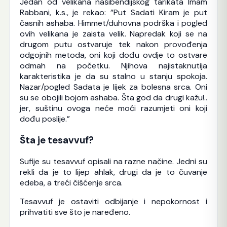
Jedan od velikana našibendijskog tarikata Imam
Rabbani, k.s., je rekao: ”Put Sadati Kiram je put
časnih ashaba. Himmet/duhovna podrška i pogled
ovih velikana je zaista velik. Napredak koji se na
drugom putu ostvaruje tek nakon provođenja
odgojnih metoda, oni koji dođu ovdje to ostvare
odmah na početku. Njihova najistaknutija
karakteristika je da su stalno u stanju spokoja.
Nazar/pogled Sadata je lijek za bolesna srca. Oni
su se obojili bojom ashaba. Šta god da drugi kažu!..
jer, suštinu ovoga neće moći razumjeti oni koji
dođu poslije.”
Šta je tesavvuf?
Sufije su tesavvuf opisali na razne načine. Jedni su
rekli da je to lijep ahlak, drugi da je to čuvanje
edeba, a treći čišćenje srca.
Tesavvuf je ostaviti odbijanje i nepokornost i
prihvatiti sve što je naređeno.