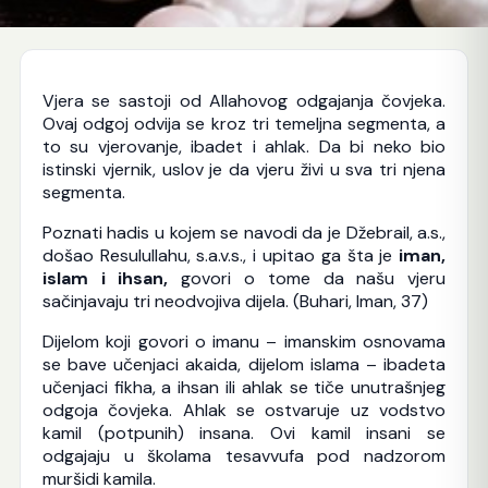
Vjera se sastoji od Allahovog odgajanja čovjeka.
Ovaj odgoj odvija se kroz tri temeljna segmenta, a
to su vjerovanje, ibadet i ahlak. Da bi neko bio
istinski vjernik, uslov je da vjeru živi u sva tri njena
segmenta.
Poznati hadis u kojem se navodi da je Džebrail, a.s.,
došao Resulullahu, s.a.v.s., i upitao ga šta je
iman,
islam i ihsan,
govori o tome da našu vjeru
sačinjavaju tri neodvojiva dijela. (Buhari, Iman, 37)
Dijelom koji govori o imanu – imanskim osnovama
se bave učenjaci akaida, dijelom islama – ibadeta
učenjaci fikha, a ihsan ili ahlak se tiče unutrašnjeg
odgoja čovjeka. Ahlak se ostvaruje uz vodstvo
kamil (potpunih) insana. Ovi kamil insani se
odgajaju u školama tesavvufa pod nadzorom
muršidi kamila.