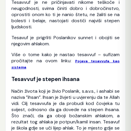
Tesavvuf je ne pričinjavati nikome teškoće i
neugodnosti, svima činiti dobro i dobročinstvo,
oprostiti onom ko ti je nanio štetu, ne žaliti se na
bolesti i belaje, nastojati dostići najviši stepen
ljudskosti.
Tesavuf je prigrliti Poslanikov sunnet i obojiti se
njegovim ahlakom.
Više o tome kako je nastao tesavvuf – sufizam
pročitajte na ovom linku:
Pojava tesavvufa kao
sistema
Tesavvuf je stepen ihsana
Način života koji je živio Poslanik, s.a.v.s., i ashabi se
naziva ”ihsan”. Ihsan je živjeti u uvjerenju da te Allah
vidi. Cilj tesavvufa je da probudi kod čovjeka tu
svijest, odnosno da ga dovede na stepen ihsana.
Što znači, da ga oboji božanskim ahlakom, a
rezultat tog ahlaka je potpun/kamil insan. Tesavuf
je škola gdje se uči lijep ahlak. To je mjesto gdje se