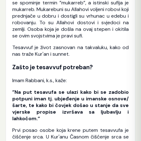
se spominje termin ”mukarreb”, a istinski sufija je
mukarreb. Mukarebuni su Allahovi voljeni robovi koji
prednjače u dobru i dostigli su vrhunac u edebu i
robovanju. To su Allahovi dostovi i svjedoci na
zemlji. Osoba koja je došla na ovaj stepen i okitila
se ovim svojstvima je pravi sufi.
Tesavvuf je život zasnovan na takvaluku, kako od
nas traže Kur'an i sunnet.
Zašto je tesavvuf potreban?
Imam Rabbani, k.s., kaže:
”Na put tesavufa se ulazi kako bi se zadobio
potpuni iman tj. ubjeđenje u imanske osnove/
šarte, te kako bi čovjek došao u stanje da sve
vjerske propise izvršava sa ljubavlju i
lahkoćom.”
Prvi posao osobe koja krene putem tesavvufa je
čišćenje srca. U Kur'anu Časnom čišćenje srca se