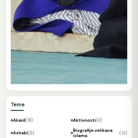
Teme
(18)
(4)
Akaid
Aktivnosti
Biografije velikana
(5)
(13)
Ashabi
islama