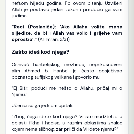
nefsom hiljadu godina. Po ovom pitanju Uzvišeni
Allah je postavio jedan zakon i predočio ga svim
ljudima:
”Reci (Poslaniče): ‘Ako Allaha volite mene
slijedite, da bi i Allah vas volio i grijehe vam
oprostio’.”
(Ali Imran, 3/31)
Zašto ideš kod njega?
Osnivač hanbelijskog mezheba, neprikosnoveni
alim Ahmed b. Hanbel je često posjećivao
poznatog sufijskog velikana i govorio mu:
”Ej Bišr, poduči me nešto o Allahu, pričaj mi o
Njemu.”
Učenici su ga jednom upitali:
”Zbog čega idete kod njega? Vi ste mudžtehid u
oblasti fikha i hadisa, u raznim oblastima znalac
kojem nema sličnog, zar priliči da Vi idete njemu?”