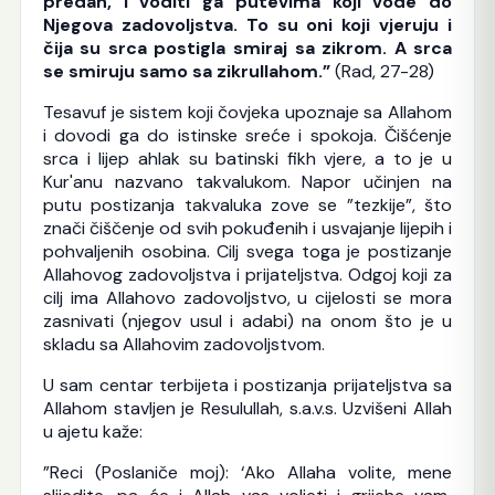
predan, i voditi ga putevima koji vode do
Njegova zadovoljstva. To su oni koji vjeruju i
čija su srca postigla smiraj sa zikrom. A srca
se smiruju samo sa zikrullahom.”
(Rad, 27-28)
Tesavuf je sistem koji čovjeka upoznaje sa Allahom
i dovodi ga do istinske sreće i spokoja. Čišćenje
srca i lijep ahlak su batinski fikh vjere, a to je u
Kur'anu nazvano takvalukom. Napor učinjen na
putu postizanja takvaluka zove se ”tezkije”, što
znači čiščenje od svih pokuđenih i usvajanje lijepih i
pohvaljenih osobina. Cilj svega toga je postizanje
Allahovog zadovoljstva i prijateljstva. Odgoj koji za
cilj ima Allahovo zadovoljstvo, u cijelosti se mora
zasnivati (njegov usul i adabi) na onom što je u
skladu sa Allahovim zadovoljstvom.
U sam centar terbijeta i postizanja prijateljstva sa
Allahom stavljen je Resulullah, s.a.v.s. Uzvišeni Allah
u ajetu kaže:
”Reci (Poslaniče moj): ‘Ako Allaha volite, mene