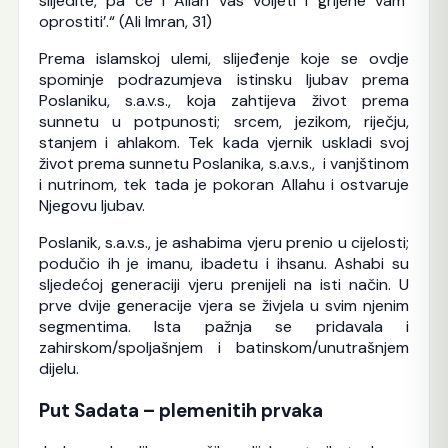
slijedite, pa će i Allah vas voljeti i grijehe vam
oprostiti’.“ (Ali Imran, 31)
Prema islamskoj ulemi, slijeđenje koje se ovdje
spominje podrazumjeva istinsku ljubav prema
Poslaniku, s.a.v.s., koja zahtijeva život prema
sunnetu u potpunosti; srcem, jezikom, riječju,
stanjem i ahlakom. Tek kada vjernik uskladi svoj
život prema sunnetu Poslanika, s.a.v.s., i vanjštinom
i nutrinom, tek tada je pokoran Allahu i ostvaruje
Njegovu ljubav.
Poslanik, s.a.v.s., je ashabima vjeru prenio u cijelosti;
podučio ih je imanu, ibadetu i ihsanu. Ashabi su
sljedećoj generaciji vjeru prenijeli na isti način. U
prve dvije generacije vjera se živjela u svim njenim
segmentima. Ista pažnja se pridavala i
zahirskom/spoljašnjem i batinskom/unutrašnjem
dijelu.
Put Sadata – plemenitih prvaka