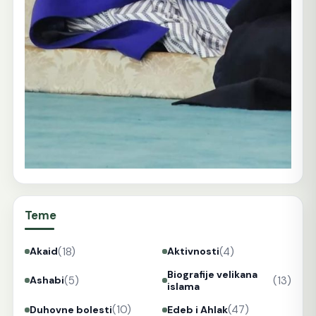
Teme
(18)
(4)
Akaid
Aktivnosti
Biografije velikana
(5)
(13)
Ashabi
islama
(10)
(47)
Duhovne bolesti
Edeb i Ahlak