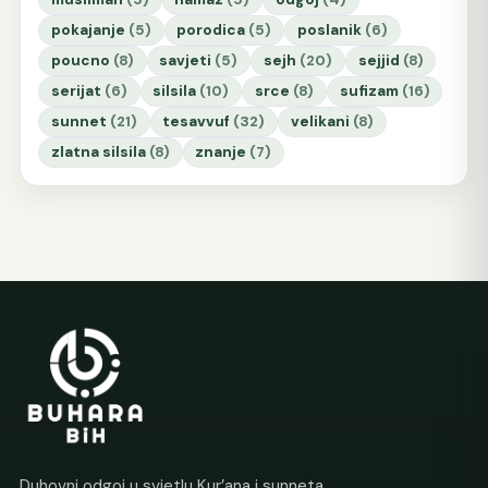
pokajanje
(5)
porodica
(5)
poslanik
(6)
poucno
(8)
savjeti
(5)
sejh
(20)
sejjid
(8)
serijat
(6)
silsila
(10)
srce
(8)
sufizam
(16)
sunnet
(21)
tesavvuf
(32)
velikani
(8)
zlatna silsila
(8)
znanje
(7)
Duhovni odgoj u svjetlu Kur’ana i sunneta.