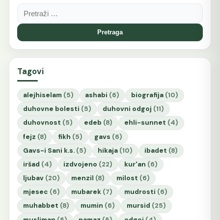
Pretraga:
Tagovi
alejhiselam
(5)
ashabi
(6)
biografija
(10)
duhovne bolesti
(5)
duhovni odgoj
(11)
duhovnost
(5)
edeb
(8)
ehli-sunnet
(4)
fejz
(8)
fikh
(5)
gavs
(6)
Gavs-i Sani k.s.
(5)
hikaja
(10)
ibadet
(8)
iršad
(4)
izdvojeno
(22)
kur'an
(6)
ljubav
(20)
menzil
(8)
milost
(6)
mjesec
(6)
mubarek
(7)
mudrosti
(6)
muhabbet
(8)
mumin
(6)
mursid
(25)
musliman
(5)
namaz
(5)
odgoj
(4)