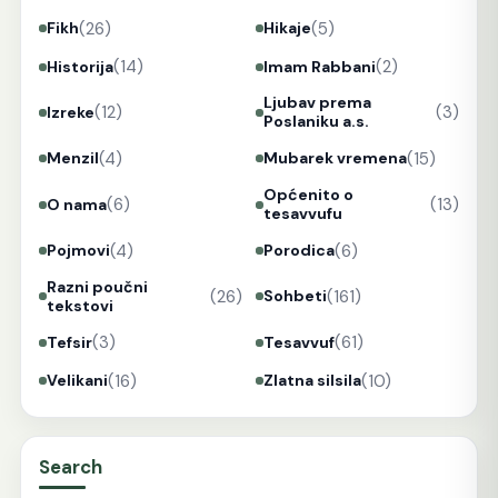
(26)
(5)
Fikh
Hikaje
(14)
(2)
Historija
Imam Rabbani
Ljubav prema
(12)
(3)
Izreke
Poslaniku a.s.
(4)
(15)
Menzil
Mubarek vremena
Općenito o
(6)
(13)
O nama
tesavvufu
(4)
(6)
Pojmovi
Porodica
Razni poučni
(26)
(161)
Sohbeti
tekstovi
(3)
(61)
Tefsir
Tesavvuf
(16)
(10)
Velikani
Zlatna silsila
Search