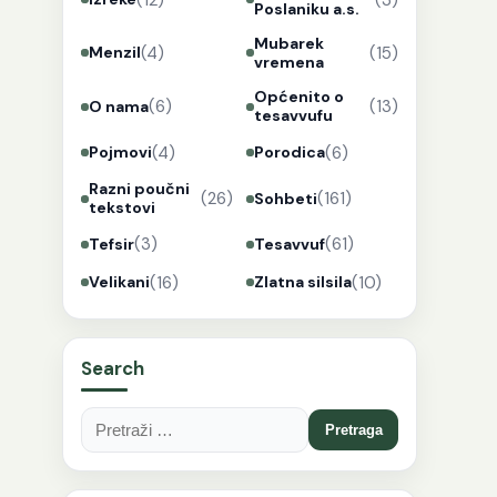
Poslaniku a.s.
Mubarek
(4)
(15)
Menzil
vremena
Općenito o
(6)
(13)
O nama
tesavvufu
(4)
(6)
Pojmovi
Porodica
Razni poučni
(26)
(161)
Sohbeti
tekstovi
(3)
(61)
Tefsir
Tesavvuf
(16)
(10)
Velikani
Zlatna silsila
Search
Pretraga: