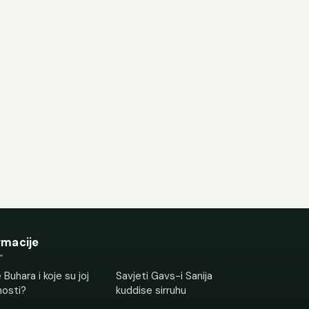
rmacije
 Buhara i koje su joj
Savjeti Gavs-i Sanija
nosti?
kuddise sirruhu