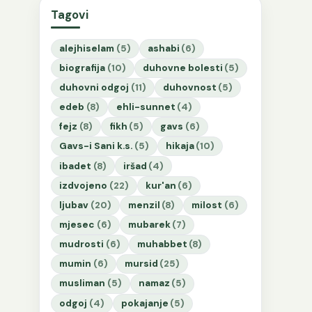
Tagovi
alejhiselam
(5)
ashabi
(6)
biografija
(10)
duhovne bolesti
(5)
duhovni odgoj
(11)
duhovnost
(5)
edeb
(8)
ehli-sunnet
(4)
fejz
(8)
fikh
(5)
gavs
(6)
Gavs-i Sani k.s.
(5)
hikaja
(10)
ibadet
(8)
iršad
(4)
izdvojeno
(22)
kur'an
(6)
ljubav
(20)
menzil
(8)
milost
(6)
mjesec
(6)
mubarek
(7)
mudrosti
(6)
muhabbet
(8)
mumin
(6)
mursid
(25)
musliman
(5)
namaz
(5)
odgoj
(4)
pokajanje
(5)