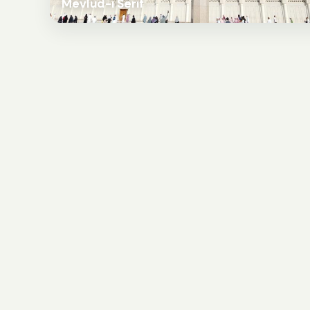
Mevlud-i Šerif