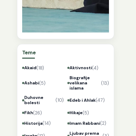
Teme
(18)
(4)
Akaid
Aktivnosti
Biografije
(5)
(13)
Ashabi
velikana
islama
Duhovne
(10)
(47)
Edeb i Ahlak
bolesti
(26)
(5)
Fikh
Hikaje
(14)
(2)
Historija
Imam Rabbani
Ljubav prema
(12)
(3)
Izreke