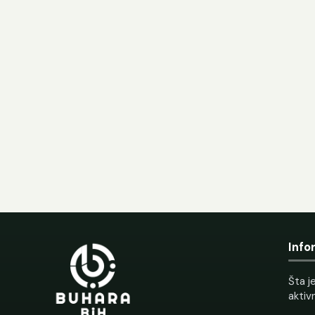
Info
Šta je
aktiv