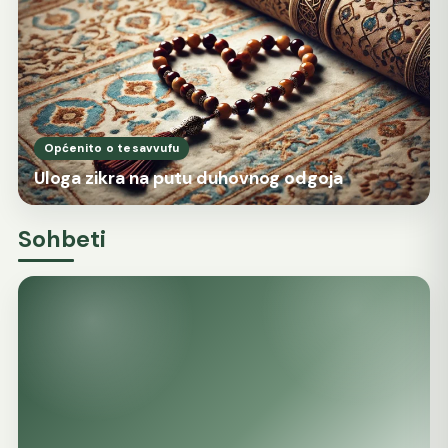
Općenito o tesavvufu
Uloga zikra na putu duhovnog odgoja
Sohbeti