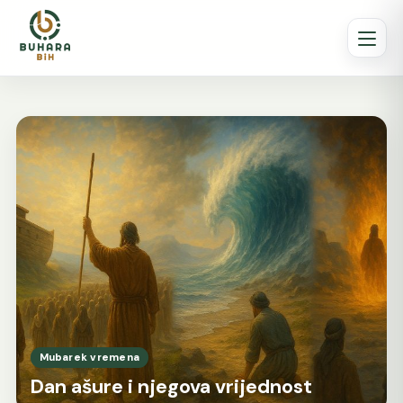
Islamska duhovnost puna lj
Mubarek vremena
Dan ašure i njegova vrijednost