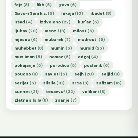
fejz
(8)
fikh
(5)
gavs
(6)
Gavs-i Sani k.s.
(5)
hikaja
(10)
ibadet
(8)
iršad
(4)
izdvojeno
(22)
kur'an
(6)
ljubav
(20)
menzil
(8)
milost
(6)
mjesec
(6)
mubarek
(7)
mudrosti
(6)
muhabbet
(8)
mumin
(6)
mursid
(25)
musliman
(5)
namaz
(5)
odgoj
(4)
pokajanje
(5)
porodica
(5)
poslanik
(6)
poucno
(8)
savjeti
(5)
sejh
(20)
sejjid
(8)
serijat
(6)
silsila
(10)
srce
(8)
sufizam
(16)
sunnet
(21)
tesavvuf
(32)
velikani
(8)
zlatna silsila
(8)
znanje
(7)