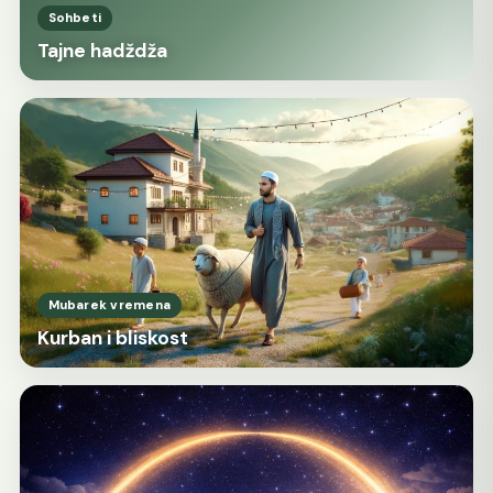
Sohbeti
Tajne hadždža
Mubarek vremena
Kurban i bliskost