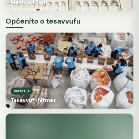
Mevlud-i Šerif
Općenito o tesavvufu
Historija
Tesavvuf i hizmet