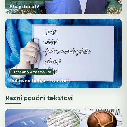
Šta je bejat?
Općenito o tesavvufu
Duhovne bolesti i doktori
Razni poučni tekstovi