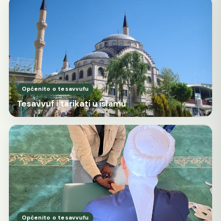
Općenito o tesavvufu
Tesavvuf i tarikati u islamu
Općenito o tesavvufu