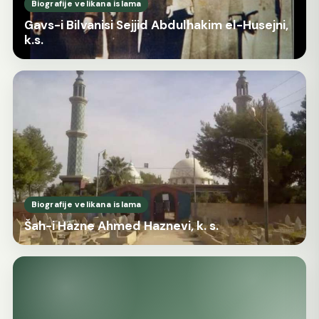
Biografije velikana islama
Gavs-i Bilvanisi Sejjid Abdulhakim el-Husejni,
k.s.
Biografije velikana islama
Šah-i Hazne Ahmed Haznevi, k. s.