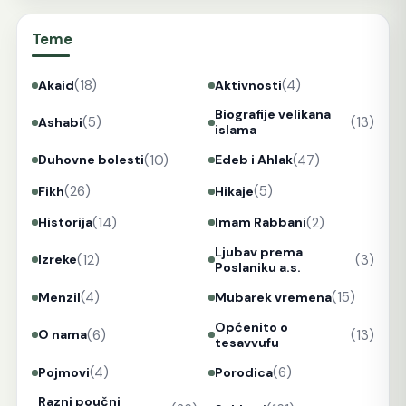
Teme
(18)
(4)
Akaid
Aktivnosti
Biografije velikana
(5)
(13)
Ashabi
islama
(10)
(47)
Duhovne bolesti
Edeb i Ahlak
(26)
(5)
Fikh
Hikaje
(14)
(2)
Historija
Imam Rabbani
Ljubav prema
(12)
(3)
Izreke
Poslaniku a.s.
(4)
(15)
Menzil
Mubarek vremena
Općenito o
(6)
(13)
O nama
tesavvufu
(4)
(6)
Pojmovi
Porodica
Razni poučni