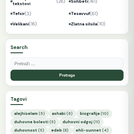
(26)
(161)
Sohbeti
tekstovi
(3)
(61)
Tefsir
Tesavvuf
(16)
(10)
Velikani
Zlatna silsila
Search
Pretraga:
Tagovi
alejhiselam
(5)
ashabi
(6)
biografija
(10)
duhovne bolesti
(5)
duhovni odgoj
(11)
duhovnost
(5)
edeb
(8)
ehli-sunnet
(4)