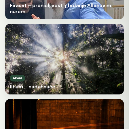
Firaset – pronicljivost, gledanje Allahovim
nurom
Akaid
Ilham – nadahnuće