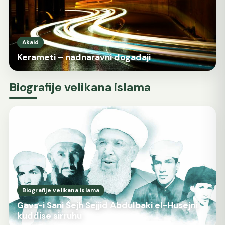
Akaid
Kerameti – nadnaravni događaji
Biografije velikana islama
Biografije velikana islama
Gavs-i Sani Šejh Sejjid Abdulbaki el-Husejni
kuddise sirruhu