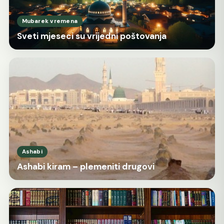
Mubarek vremena
Sveti mjeseci su vrijedni poštovanja
Ashabi
Ashabi kiram – plemeniti drugovi