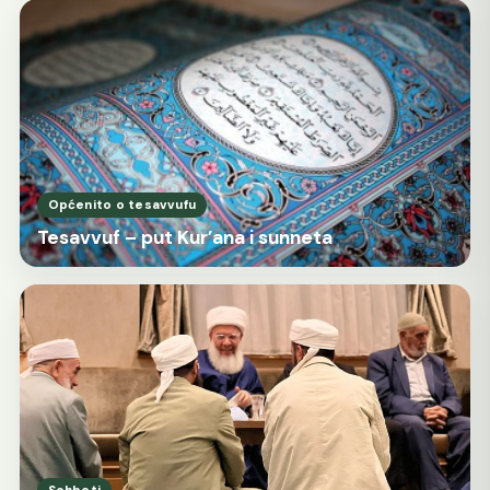
Općenito o tesavvufu
Tesavvuf – put Kur’ana i sunneta