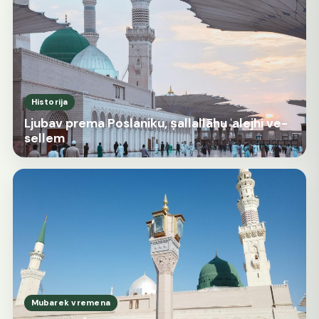
Historija
Ljubav prema Poslaniku, ṣallallāhu ʿalejhi ve-
sellem
Mubarek vremena