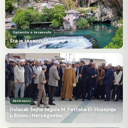
Općenito o tesavvufu
Šta je tesavvuf?
Aktivnosti
Dolazak Šejha Sejjida M. Fettaha El-Husejnija
u Bosnu i Hercegovinu