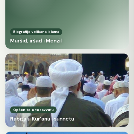
Biografije velikana islama
Muršid, iršad i Menzil
Općenito o tesavvufu
Rabita u Kur'anu i sunnetu