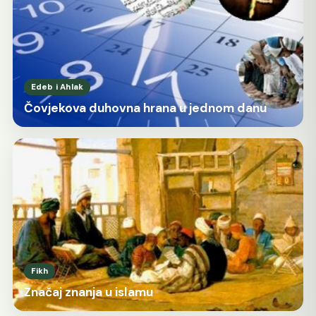
Edeb i Ahlak
Čovjekova duhovna hrana u jednom danu
Fikh
Značaj znanja u islamu