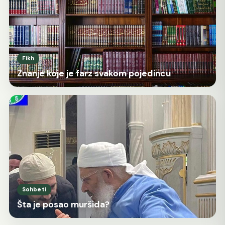
Fikh
Znanje koje je farz svakom pojedincu
Sohbeti
Šta je posao muršida?