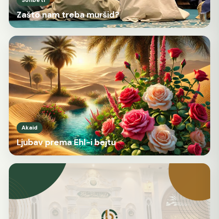
Sohbeti
Zašto nam treba muršid?
Akaid
Ljubav prema Ehl-i bejtu